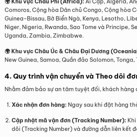
🌍 Khu vực Châu Phi (Africa):
Ai Cập, Algeria, A
Comoros, Cộng hòa Dân chủ Congo, Cộng hòa Cong
Guinea-Bissau, Bờ Biển Ngà, Kenya, Lesotho, Lib
Niger, Nigeria, Rwanda, Sao Tome và Principe, Se
Uganda, Zambia, Zimbabwe.
🌍 Khu vực Châu Úc & Châu Đại Dương (Oceania
New Guinea, Samoa, Quần đảo Solomon, Tonga, T
4. Quy trình vận chuyển và Theo dõi đ
Nhằm đảm bảo sự an tâm tuyệt đối, khách hàng có
Xác nhận đơn hàng:
Ngay sau khi đặt hàng th
Cập nhật mã vận đơn (Tracking Number):
Khi
dõi (Tracking Number) và đường dẫn liên kết đ