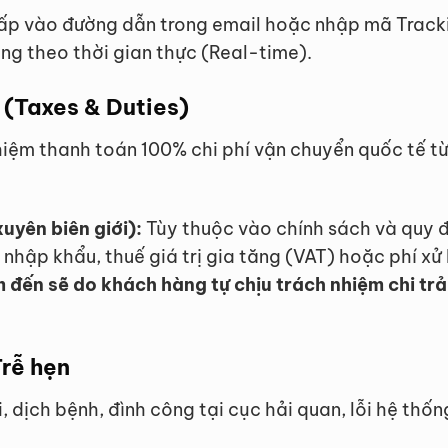
ấp vào đường dẫn trong email hoặc nhập mã Tracki
àng theo thời gian thực (Real-time).
 (Taxes & Duties)
hiệm thanh toán 100% chi phí vận chuyển quốc tế t
uyên biên giới):
Tùy thuộc vào chính sách và quy đ
nhập khẩu, thuế giá trị gia tăng (VAT) hoặc phí xử
m đến sẽ do khách hàng tự chịu trách nhiệm chi trả
Trễ hẹn
 dịch bệnh, đình công tại cục hải quan, lỗi hệ thố