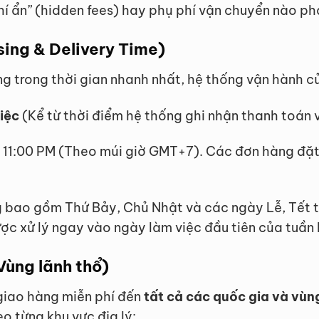
hí ẩn” (hidden fees) hay phụ phí vận chuyển nào p
sing & Delivery Time)
trong thời gian nhanh nhất, hệ thống vận hành của
iệc
(Kể từ thời điểm hệ thống ghi nhận thanh toán 
11:00 PM (Theo múi giờ GMT+7). Các đơn hàng đặt 
 bao gồm Thứ Bảy, Chủ Nhật và các ngày Lễ, Tết th
c xử lý ngay vào ngày làm việc đầu tiên của tuần k
Vùng lãnh thổ)
giao hàng miễn phí đến
tất cả các quốc gia và vùng
o từng khu vực địa lý: