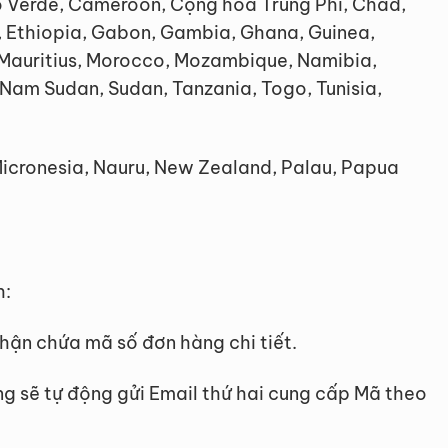
bo Verde, Cameroon, Cộng hòa Trung Phi, Chad,
, Ethiopia, Gabon, Gambia, Ghana, Guinea,
, Mauritius, Morocco, Mozambique, Namibia,
 Nam Sudan, Sudan, Tanzania, Togo, Tunisia,
, Micronesia, Nauru, New Zealand, Palau, Papua
h:
ận chứa mã số đơn hàng chi tiết.
g sẽ tự động gửi Email thứ hai cung cấp Mã theo