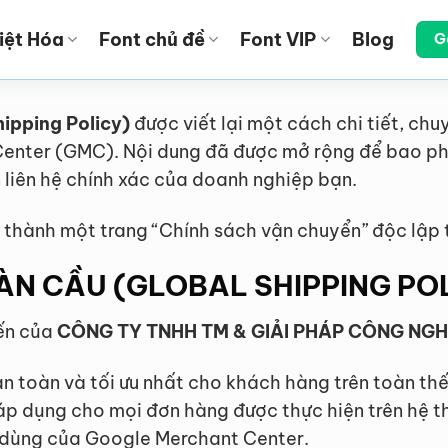
iệt Hóa
Font chủ đề
Font VIP
Blog
G
ipping Policy)
được viết lại một cách chi tiết, ch
enter (GMC). Nội dung đã được mở rộng để bao phủ
n liên hệ chính xác của doanh nghiệp bạn.
 thành một trang “Chính sách vận chuyển” độc lập 
N CẦU (GLOBAL SHIPPING PO
ến của
CÔNG TY TNHH TM & GIẢI PHÁP CÔNG NG
 toàn và tối ưu nhất cho khách hàng trên toàn thế 
áp dụng cho mọi đơn hàng được thực hiện trên hệ 
êu dùng của Google Merchant Center.