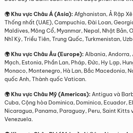
🌍 Khu vực Châu Á (Asia):
Afghanistan, Ả Rập Xê-
Thống nhất (UAE), Campuchia, Đài Loan, Georgia, 
Maldives, Mông Cổ, Myanmar, Nepal, Nhật Bản, Oman
Nhĩ Kỳ, Triều Tiên, Trung Quốc, Turkmenistan, Uz
🌍 Khu vực Châu Âu (Europe):
Albania, Andorra, 
Mạch, Estonia, Phần Lan, Pháp, Đức, Hy Lạp, Hunga
Monaco, Montenegro, Hà Lan, Bắc Macedonia, Na U
quốc Anh, Thành quốc Vatican.
🌍 Khu vực Châu Mỹ (Americas):
Antigua và Barb
Cuba, Cộng hòa Dominica, Dominica, Ecuador, El
Nicaragua, Panama, Paraguay, Peru, Saint Kitts v
Venezuela.