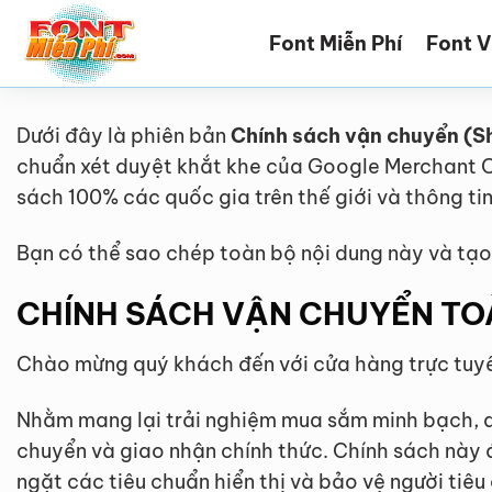
Bỏ
Font Miễn Phí
Font V
qua
nội
dung
Dưới đây là phiên bản
Chính sách vận chuyển (Sh
chuẩn xét duyệt khắt khe của Google Merchant C
sách 100% các quốc gia trên thế giới và thông ti
Bạn có thể sao chép toàn bộ nội dung này và tạo
CHÍNH SÁCH VẬN CHUYỂN TOÀ
Chào mừng quý khách đến với cửa hàng trực tuy
Nhằm mang lại trải nghiệm mua sắm minh bạch, an
chuyển và giao nhận chính thức. Chính sách này 
ngặt các tiêu chuẩn hiển thị và bảo vệ người ti