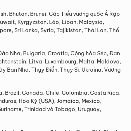
sh, Bhutan, Brunei, Các Tiểu vương quốc Ả Rập
Kuwait, Kyrgyzstan, Lào, Liban, Malaysia,
re, Sri Lanka, Syria, Tajikistan, Thái Lan, Thổ
 Đào Nha, Bulgaria, Croatia, Cộng hòa Séc, Đan
echtenstein, Litva, Luxembourg, Malta, Moldova,
ây Ban Nha, Thụy Điển, Thụy Sĩ, Ukraina, Vương
, Brazil, Canada, Chile, Colombia, Costa Rica,
nduras, Hoa Kỳ (USA), Jamaica, Mexico,
 Suriname, Trinidad và Tobago, Uruguay,