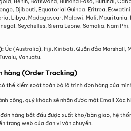
ngola, Benin, Botswana, Burkina Faso, Burundi, Ca
o, Djibouti, Equatorial Guinea, Eritrea, Eswatini
eria, Libya, Madagascar, Malawi, Mali, Mauritania
negal, Seychelles, Sierra Leone, Somalia, Nam Phi,
):
Úc (Australia), Fiji, Kiribati, Quần đảo Marshall
uvalu, Vanuatu.
ơn hàng (Order Tracking)
 thể kiểm soát toàn bộ lộ trình đơn hàng của mìn
ành công, quý khách sẽ nhận được một Email Xác Nh
 đơn hàng bắt đầu được xuất kho/bàn giao, hệ thốn
ến trang web của đơn vị vận chuyển.