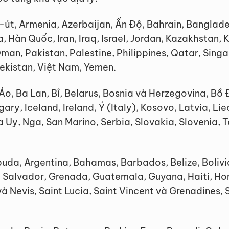
út, Armenia, Azerbaijan, Ấn Độ, Bahrain, Banglade
Hàn Quốc, Iran, Iraq, Israel, Jordan, Kazakhstan, 
, Pakistan, Palestine, Philippines, Qatar, Singapo
bekistan, Việt Nam, Yemen.
Áo, Ba Lan, Bỉ, Belarus, Bosnia và Herzegovina, Bồ
ry, Iceland, Ireland, Ý (Italy), Kosovo, Latvia, Li
y, Nga, San Marino, Serbia, Slovakia, Slovenia, T
uda, Argentina, Bahamas, Barbados, Belize, Bolivia
 Salvador, Grenada, Guatemala, Guyana, Haiti, Ho
à Nevis, Saint Lucia, Saint Vincent và Grenadines,