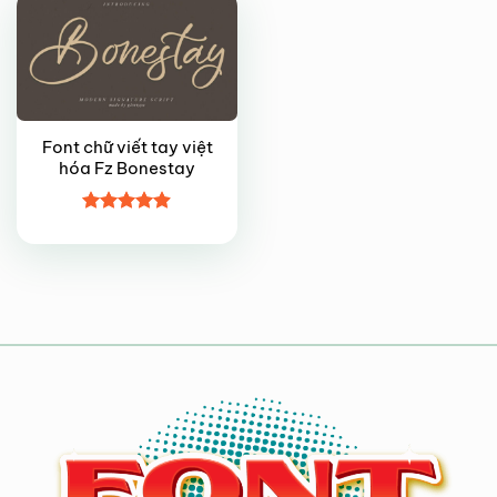
Font chữ viết tay việt
hóa Fz Bonestay
Được xếp
hạng
4.9
5
sao