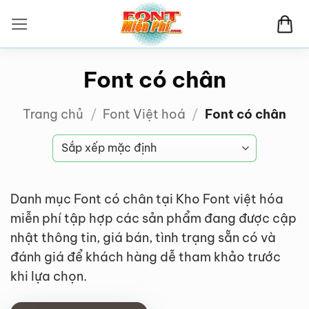
Bỏ
qua
nội
dung
Font có chân
Trang chủ
/
Font Việt hoá
/
Font có chân
Danh mục Font có chân tại Kho Font việt hóa
miễn phí tập hợp các sản phẩm đang được cập
nhật thông tin, giá bán, tình trạng sẵn có và
đánh giá để khách hàng dễ tham khảo trước
FREE
khi lựa chọn.