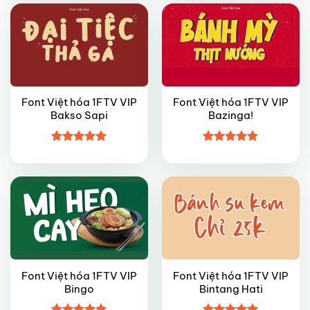
sao
sao
Font Việt hóa 1FTV VIP
Font Việt hóa 1FTV VIP
Bakso Sapi
Bazinga!
VIP
FREE
Được xếp
Được xếp
hạng
5
5
hạng
4.8
5
sao
sao
Font Việt hóa 1FTV VIP
Font Việt hóa 1FTV VIP
Bingo
Bintang Hati