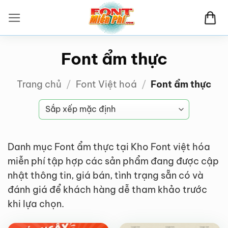
Bỏ
qua
nội
dung
Font ẩm thực
Trang chủ
/
Font Việt hoá
/
Font ẩm thực
Danh mục Font ẩm thực tại Kho Font việt hóa
miễn phí tập hợp các sản phẩm đang được cập
nhật thông tin, giá bán, tình trạng sẵn có và
đánh giá để khách hàng dễ tham khảo trước
FREE
FREE
khi lựa chọn.