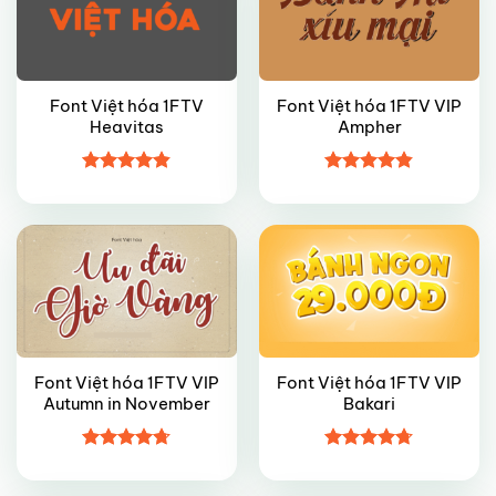
Font Việt hóa 1FTV
Font Việt hóa 1FTV VIP
Heavitas
Ampher
VIP
VIP
Được xếp
Được xếp
hạng
4.8
5
hạng
4.8
5
sao
sao
Font Việt hóa 1FTV VIP
Font Việt hóa 1FTV VIP
Autumn in November
Bakari
FREE
VIP
Được xếp
Được xếp
hạng
4.7
5
hạng
4.7
5