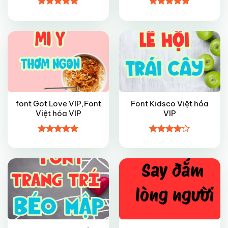
VIP
FREE
Được xếp
Được xếp
hạng
4.9
5
hạng
4.9
5
sao
sao
font Got Love VIP,Font
Font Kidsco Việt hóa
Việt hóa VIP
VIP
VIP
VIP
Được xếp
Được
hạng
5
5
xếp hạng
sao
4
5 sao