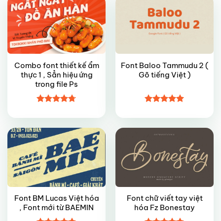
Combo font thiết kế ẩm
Font Baloo Tammudu 2 (
thực 1 , Sẳn hiệu ứng
Gõ tiếng Việt )
trong file Ps
FREE
FREE
Được xếp
Được xếp
hạng
4.7
5
hạng
5
5
sao
sao
Font BM Lucas Việt hóa
Font chữ viết tay việt
, Font mới từ BAEMIN
hóa Fz Bonestay