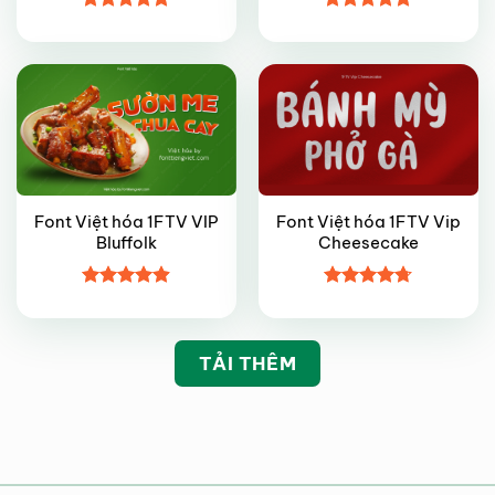
VIP
FREE
Được xếp
Được xếp
hạng
4.8
5
hạng
4.95
sao
5 sao
Font Việt hóa 1FTV VIP
Font Việt hóa 1FTV Vip
Bluffolk
Cheesecake
Được xếp
Được xếp
hạng
4.9
5
hạng
4.7
5
sao
sao
TẢI THÊM