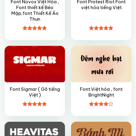
Font Novox Việt Hóa ,
Font Protest Riot Font
Font thiết kế Béo
việt hóa tiếng Việt
Mập,font Thiết Kế Áo
Thun
FREE
VIP
Được xếp
Được xếp
hạng
5
5
hạng
4.95
sao
5 sao
Font Sigmar ( Gõ tiếng
Font Việt hóa , font
Việt )
BrightNight
VIP
FREE
Được xếp
Được
hạng
4.9
5
xếp hạng
sao
4
5 sao