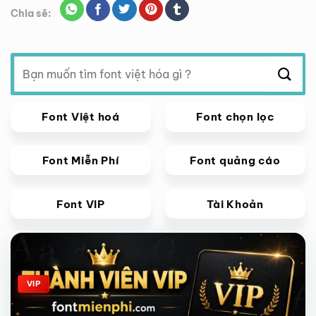
Chia sẽ:
Tìm
kiếm:
Font Việt hoá
Font chọn lọc
Font Miễn Phí
Font quảng cáo
Font VIP
Tài Khoản
Giảm giá!
VIP