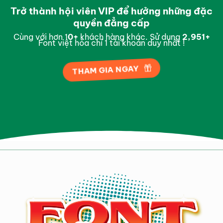
Trở thành hội viên VIP để hưởng những đặc
quyền đẳng cấp
Cùng với hơn 1
0
+
khách hàng khác. Sử dụng
2,996
+
Font việt hóa chỉ 1 tài khoản duy nhất !
THAM GIA NGAY