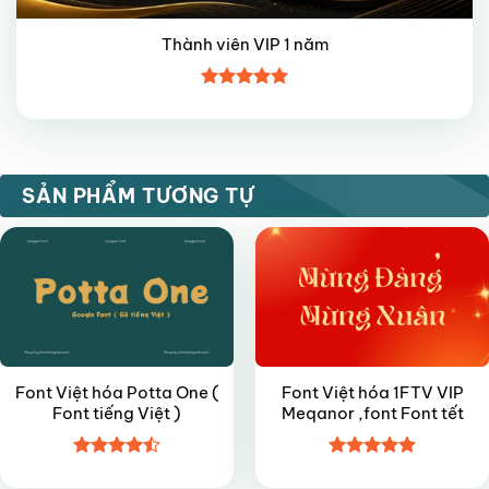
Thành viên VIP 1 năm
Được xếp
hạng
5
5
sao
FREE
VIP
SẢN PHẨM TƯƠNG TỰ
Font Việt hóa Potta One (
Font Việt hóa 1FTV VIP
Font tiếng Việt )
Meqanor ,font Font tết
Được xếp
Được xếp
FREE
FREE
hạng
4.5
hạng
4.9
5