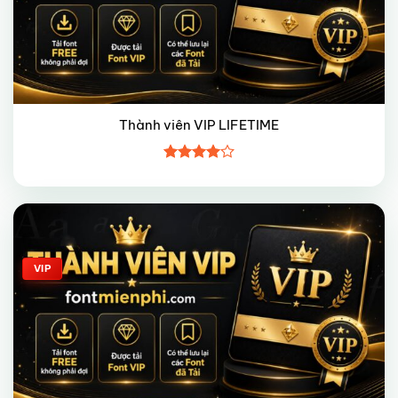
Thành viên VIP LIFETIME
Được
xếp hạng
4
5 sao
Giảm giá!
VIP