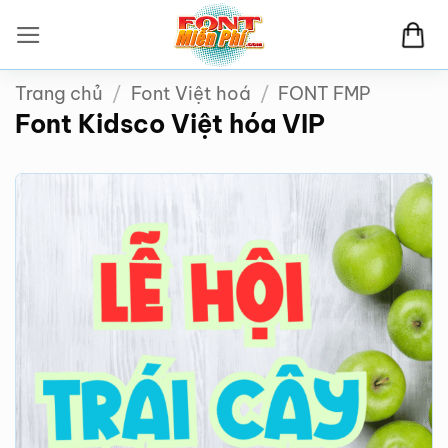
Bỏ
qua
nội
Trang chủ
/
Font Việt hoá
/
FONT FMP
dung
Font Kidsco Việt hóa VIP