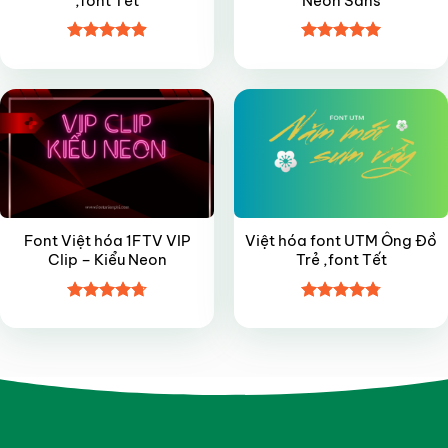
,font Tết
Neon Sans
Được xếp
Được xếp
VIP
FREE
hạng
4.9
5
hạng
5
5
sao
sao
Font Việt hóa 1FTV VIP
Việt hóa font UTM Ông Đồ
Clip – Kiểu Neon
Trẻ ,font Tết
Được xếp
Được xếp
hạng
4.7
5
hạng
4.8
5
sao
sao