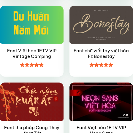
5 sao
sao
Font Việt hóa 1FTV VIP
Font chữ viết tay việt hóa
Vintage Camping
Fz Bonestay
Được xếp
Được xếp
FREE
VIP
hạng
4.8
5
hạng
4.9
5
sao
sao
Font thư pháp Công Thuỷ
Font Việt hóa 1FTV VIP