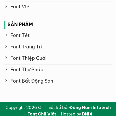
Font VIP
SẢN PHẨM
Font Tết
Font Trang Trí
Font Thiệp Cưới
Font Thư Pháp
Font Bất Động Sản
Copyright 2026 © . Thiết kế bởi
Đông Nam Infotech
-
Font Chữ Việt
- Hosted by
BNIX