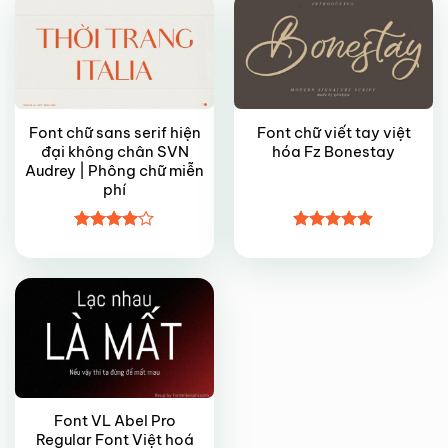
Font chữ sans serif hiện
Font chữ viết tay việt
đại không chân SVN
hóa Fz Bonestay
Audrey | Phông chữ miễn
phí
FREE
Được
Được xếp
xếp hạng
hạng
4.9
5
4
5 sao
sao
Font VL Abel Pro
Regular Font Việt hoá