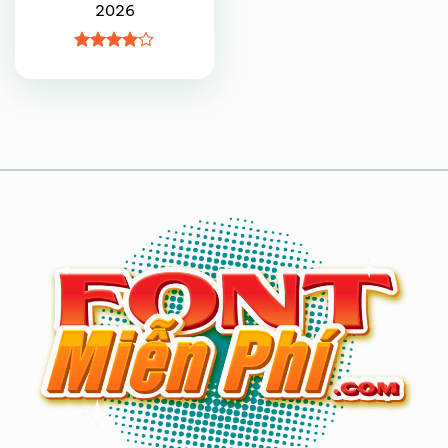
2026
Được
xếp hạng
4
5 sao