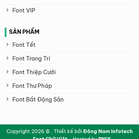
Font VIP
SẢN PHẨM
Font Tết
Font Trang Trí
Font Thiệp Cưới
Font Thư Pháp
Font Bất Động Sản
Copyright 2026 © . Thiết kế bởi
Đông Nam Infotech
-
Font Chữ Việt
- Hosted by
BNIX