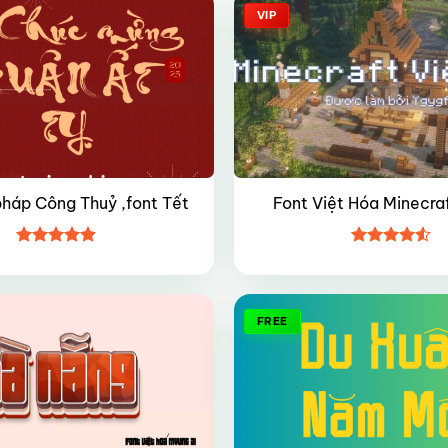
VIP
pháp Công Thuỷ ,font Tết
Font Việt Hóa Minecra
Được xếp
Được xếp
hạng
4.9
5
hạng
4.5
sao
5 sao
FREE