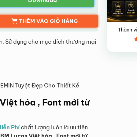
Download
THÊM VÀO GIỎ HÀNG
Thành v
n. Sử dụng cho mục đích thương mại
Đ
x
4
BAEMIN Tuyệt Đẹp Cho Thiết Kế
Việt hóa , Font mới từ
iễn Phí
chất lượng luôn là ưu tiên
 BM Lucas Việt hóa , Font mới từ