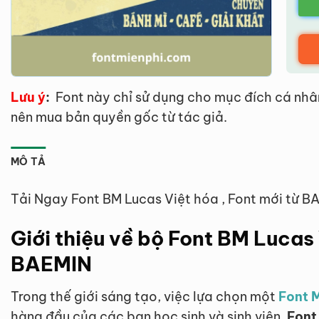
Lưu ý
:
Font này chỉ sử dụng cho mục đích cá nhâ
nên mua bản quyền gốc từ tác giả.
MÔ TẢ
Tải Ngay Font BM Lucas Việt hóa , Font mới từ 
Giới thiệu về bộ Font BM Lucas 
BAEMIN
Trong thế giới sáng tạo, việc lựa chọn một
Font M
hàng đầu của các bạn học sinh và sinh viên.
Font