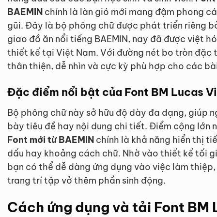
BAEMIN
chính là làn gió mới mang đậm phong các
gũi. Đây là bộ phông chữ được phát triển riêng b
giao đồ ăn nổi tiếng BAEMIN, nay đã được việt h
thiết kế tại Việt Nam. Với đường nét bo tròn đặc 
thân thiện, dễ nhìn và cực kỳ phù hợp cho các bà
Đặc điểm nổi bật của Font BM Lucas Vi
Bộ phông chữ này sở hữu độ dày đa dạng, giúp ngư
bày tiêu đề hay nội dung chi tiết. Điểm cộng lớn
Font mới từ BAEMIN
chính là khả năng hiển thị ti
dấu hay khoảng cách chữ. Nhờ vào thiết kế tối g
bạn có thể dễ dàng ứng dụng vào việc làm thiệp, 
trang trí tập vở thêm phần sinh động.
Cách ứng dụng và tải Font BM L