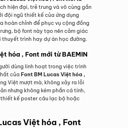
h hiện đại, trẻ trung và vô cùng gần
ởi đội ngũ thiết kế của ứng dụng
óa hoàn chỉnh để phục vụ cộng đồng
trưng, bộ font này tạo nên cảm giác
i thuyết trình hay dự án học đường.
ệt hóa , Font mới từ BAEMIN
ời dùng linh hoạt trong việc trình
 nhất của
Font BM Lucas Việt hóa ,
ếng Việt mượt mà, không xảy ra lỗi
iản nhưng không kém phần cá tính,
thiết kế poster câu lạc bộ hoặc
ucas Việt hóa , Font