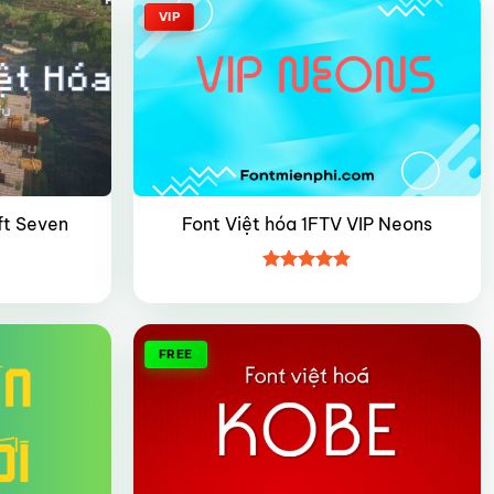
VIP
ft Seven
Font Việt hóa 1FTV VIP Neons
Được xếp
hạng
4.8
5
sao
FREE