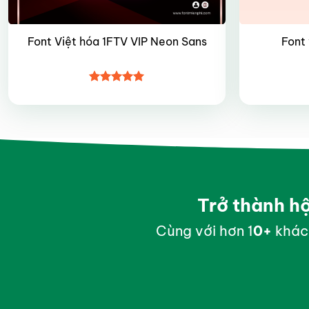
Font Việt hóa 1FTV VIP Neon Sans
Font 
Được xếp
hạng
5
5
sao
Trở thành h
Cùng với hơn 1
0
+
khác