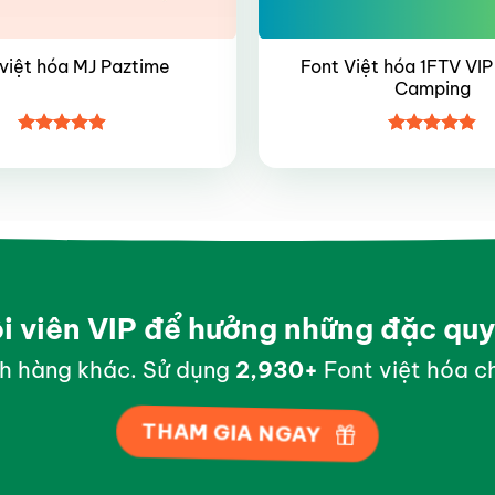
Font Việt hóa 1FTV VIP
việt hóa MJ Paztime
Camping
Được xếp
Được xếp
hạng
4.85
hạng
4.8
5
5 sao
sao
ội viên VIP để hưởng những đặc qu
h hàng khác. Sử dụng
2,998
+
Font việt hóa ch
THAM GIA NGAY