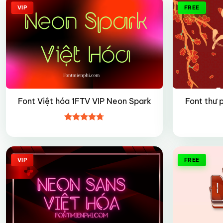
VIP
FREE
Font Việt hóa 1FTV VIP Neon Spark
Font thư 
Được xếp
hạng
4.7
5
sao
VIP
FREE