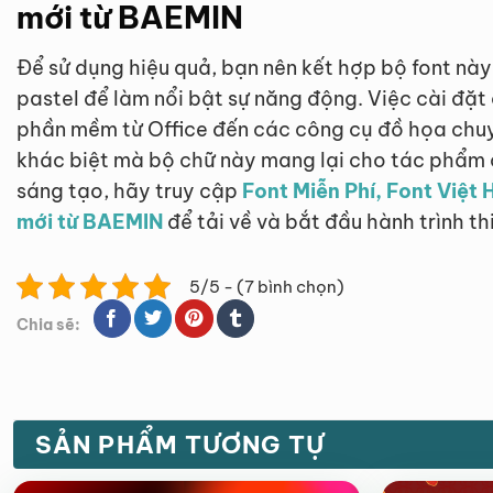
mới từ BAEMIN
Để sử dụng hiệu quả, bạn nên kết hợp bộ font nà
pastel để làm nổi bật sự năng động. Việc cài đặt
phần mềm từ Office đến các công cụ đồ họa chuy
khác biệt mà bộ chữ này mang lại cho tác phẩm 
sáng tạo, hãy truy cập
Font Miễn Phí, Font Việt 
mới từ BAEMIN
để tải về và bắt đầu hành trình th
5/5 - (7 bình chọn)
Chia sẽ:
SẢN PHẨM TƯƠNG TỰ