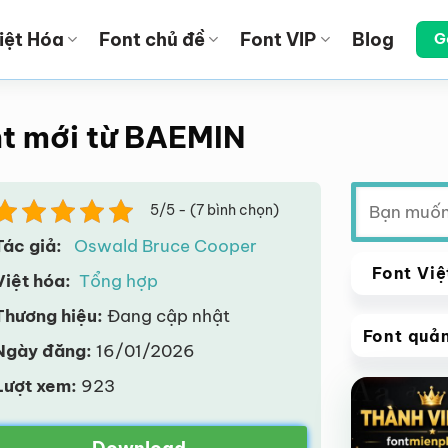
iệt Hóa
Font chủ đề
Font VIP
Blog
G
nt mới từ BAEMIN
Tìm
5/5 - (7 bình chọn)
kiếm:
Tác giả:
Oswald Bruce Cooper
Font Việ
Việt hóa:
Tổng hợp
Thương hiệu:
Đang cập nhật
Font quả
Ngày đăng:
16/01/2026
VIP
Lượt xem:
923
Giảm giá!