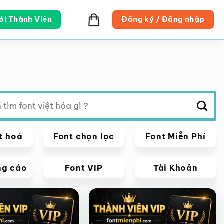
ói Thành Viên
Đăng ký / Đăng nhập
t hoá
Font chọn lọc
Font Miễn Phí
ng cáo
Font VIP
Tài Khoản
VIP
Giảm giá!