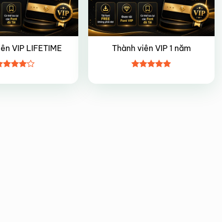
iên VIP LIFETIME
Thành viên VIP 1 năm
ược
Được xếp
ếp hạng
hạng
5
5
5 sao
sao