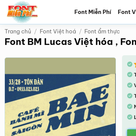
Bỏ
Font Miễn Phí
Font V
qua
nội
dung
Trang chủ
/
Font Việt hoá
/
Font ẩm thực
Font BM Lucas Việt hóa , Fo