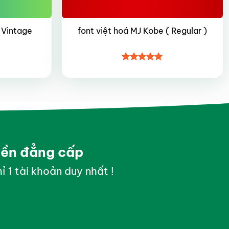
 Vintage
font việt hoá MJ Kobe ( Regular )
Được xếp
hạng
4.95
5 sao
yền đẳng cấp
ỉ 1 tài khoản duy nhất !