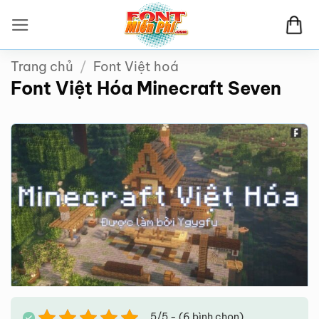
Bỏ
qua
nội
Trang chủ
/
Font Việt hoá
dung
Font Việt Hóa Minecraft Seven
5/5 - (6 bình chọn)