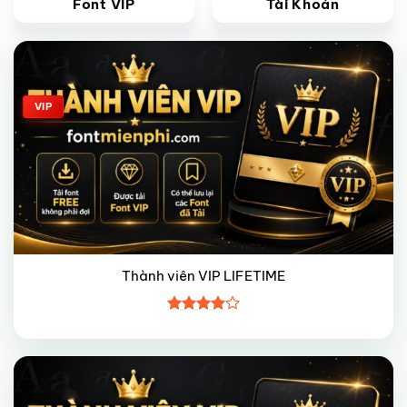
Font VIP
Tài Khoản
Giảm giá!
VIP
Thành viên VIP LIFETIME
Được
xếp hạng
4
5 sao
Giảm giá!