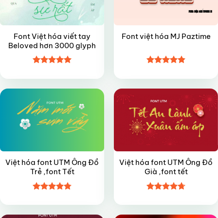
Font Việt hóa viết tay
Font việt hóa MJ Paztime
Beloved hơn 3000 glyph
Được xếp
Được xếp
FREE
FREE
hạng
5
5
hạng
4.85
sao
5 sao
Việt hóa font UTM Ông Đồ
Việt hóa font UTM Ông Đồ
Trẻ ,font Tết
Già ,font tết
Được xếp
Được xếp
VIP
VIP
hạng
4.8
5
hạng
4.7
5
sao
sao