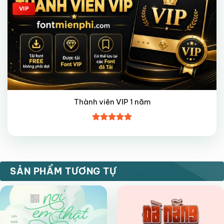
VIP
Thành viên VIP 1 năm
Được xếp
hạng
5
5
sao
FREE
FREE
SẢN PHẨM TƯƠNG TỰ