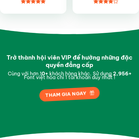
Được xếp
Được
hạng
5
5
xếp hạng
sao
4
5 sao
Trở thành hội viên VIP để hưởng những đặc
quyền đẳng cấp
Cùng với hơn 1
0
+
khách hàng khác. Sử dụng
2,997
+
Font việt hóa chỉ 1 tài khoản duy nhất !
THAM GIA NGAY