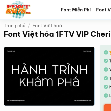
Bỏ
Font Miễn Phí
Font V
qua
nội
dung
Trang chủ
/
Font Việt hoá
Font Việt hóa 1FTV VIP Cher