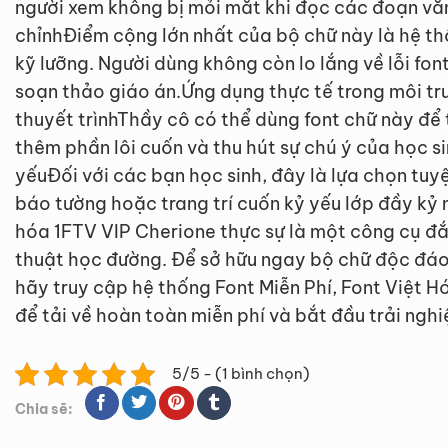
người xem không bị mỏi mắt khi đọc các đoạn văn
chỉnhĐiểm cộng lớn nhất của bộ chữ này là hệ th
kỹ lưỡng. Người dùng không còn lo lắng về lỗi font
soạn thảo giáo án.Ứng dụng thực tế trong môi tr
thuyết trìnhThầy cô có thể dùng font chữ này để t
thêm phần lôi cuốn và thu hút sự chú ý của học s
yếuĐối với các bạn học sinh, đây là lựa chọn tuyệ
báo tường hoặc trang trí cuốn kỷ yếu lớp đầy kỷ 
hóa 1FTV VIP Cherione thực sự là một công cụ đắ
thuật học đường. Để sở hữu ngay bộ chữ độc đáo
hãy truy cập hệ thống Font Miễn Phí, Font Việt H
để tải về hoàn toàn miễn phí và bắt đầu trải ng
5/5 - (1 bình chọn)
Chia sẽ: