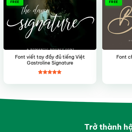
FREE
FREE
Font viết tay đầy đủ tiếng Việt
Font ch
Gastroline Signature
Được xếp
hạng
5
5
sao
Trở thành h