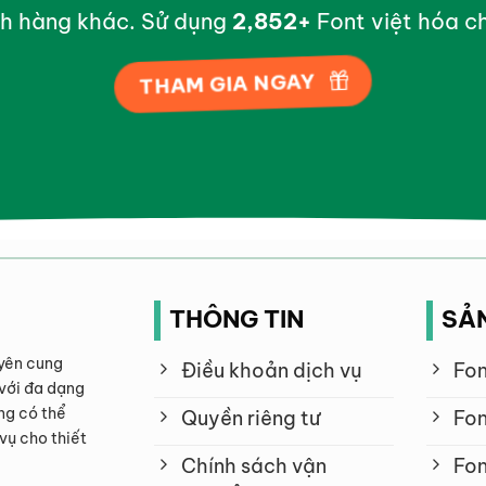
h hàng khác. Sử dụng
2,994
+
Font việt hóa ch
THAM GIA NGAY
THÔNG TIN
SẢ
yên cung
Điều khoản dịch vụ
Fon
với đa dạng
ng có thể
Quyền riêng tư
Fon
vụ cho thiết
Chính sách vận
Fon