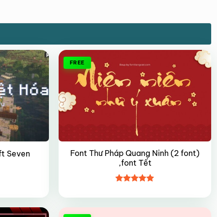
FREE
Font Thư Pháp Quang Ninh (2 font)
ft Seven
,font Tết
Được xếp
hạng
5
5
sao