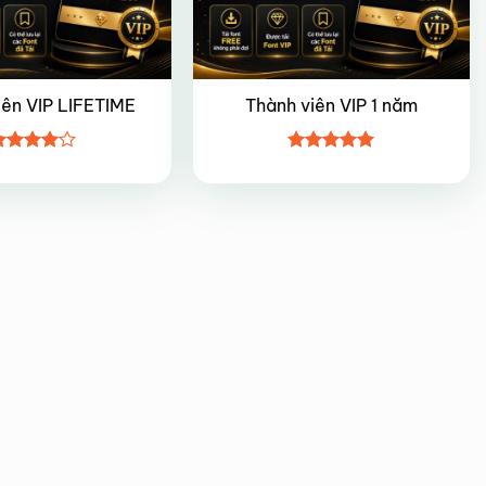
iên VIP LIFETIME
Thành viên VIP 1 năm
ược
Được xếp
ếp hạng
hạng
5
5
5 sao
sao