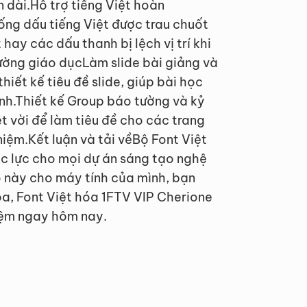
 dài.Hỗ trợ tiếng Việt hoàn
ống dấu tiếng Việt được trau chuốt
 hay các dấu thanh bị lệch vị trí khi
ường giáo dụcLàm slide bài giảng và
hiết kế tiêu đề slide, giúp bài học
inh.Thiết kế Group báo tường và kỷ
t vời để làm tiêu đề cho các trang
niệm.Kết luận và tải vềBộ Font Việt
c lực cho mọi dự án sáng tạo nghệ
 này cho máy tính của mình, bạn
óa, Font Việt hóa 1FTV VIP Cherione
hiệm ngay hôm nay.