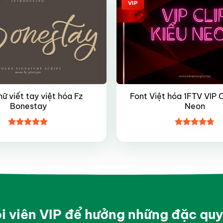
VIP
ữ viết tay việt hóa Fz
Font Việt hóa 1FTV VIP C
Bonestay
Neon
Được xếp
Được xếp
hạng
4.9
5
hạng
4.7
5
sao
sao
ội viên VIP để hưởng những đặc qu