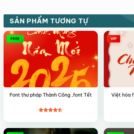
SẢN PHẨM TƯƠNG TỰ
FREE
VIP
Font thư pháp Thành Công ,font Tết
Việt hóa 
Được xếp
hạng
4.5
5 sao