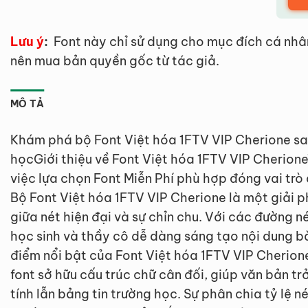
Lưu ý
:
Font này chỉ sử dụng cho mục đích cá nhâ
nên mua bản quyền gốc từ tác giả.
MÔ TẢ
Khám phá bộ Font Việt hóa 1FTV VIP Cherione san
họcGiới thiệu về Font Việt hóa 1FTV VIP Cherion
việc lựa chọn Font Miễn Phí phù hợp đóng vai trò 
Bộ Font Việt hóa 1FTV VIP Cherione là một giải 
giữa nét hiện đại và sự chỉn chu. Với các đường né
học sinh và thầy cô dễ dàng sáng tạo nội dung b
điểm nổi bật của Font Việt hóa 1FTV VIP Cherion
font sở hữu cấu trúc chữ cân đối, giúp văn bản tr
tính lẫn bảng tin trường học. Sự phân chia tỷ lệ 