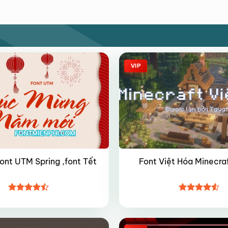
VIP
font UTM Spring ,font Tết
Font Việt Hóa Minecra
Được xếp
Được xếp
hạng
4.45
hạng
4.5
5 sao
5 sao