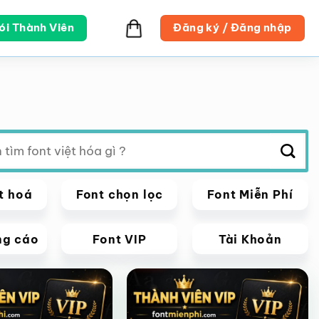
ói Thành Viên
Đăng ký / Đăng nhập
t hoá
Font chọn lọc
Font Miễn Phí
ng cáo
Font VIP
Tài Khoản
VIP
Giảm giá!