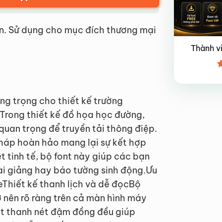
n. Sử dụng cho mục đích thương mại
Thành v
Đ
x
4
g trọng cho thiết kế trường
eTrong thiết kế đồ họa học đường,
quan trọng để truyền tải thông điệp.
pháp hoàn hảo mang lại sự kết hợp
t tinh tế, bộ font này giúp các bạn
ài giảng hay báo tường sinh động.Ưu
eThiết kế thanh lịch và dễ đọcBộ
ở nên rõ ràng trên cả màn hình máy
nét thanh nét đậm đồng đều giúp