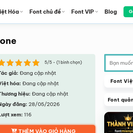
iệt Hóa
Font chủ đề
Font VIP
Blog
G
ione
Tìm
5/5 - (1 bình chọn)
kiếm:
Tác giả:
Đang cập nhật
Font Việ
Việt hóa:
Đang cập nhật
Thương hiệu:
Đang cập nhật
Font quả
Ngày đăng:
28/05/2026
VIP
Lượt xem:
116
Giảm giá!
THÊM VÀO GIỎ HÀNG