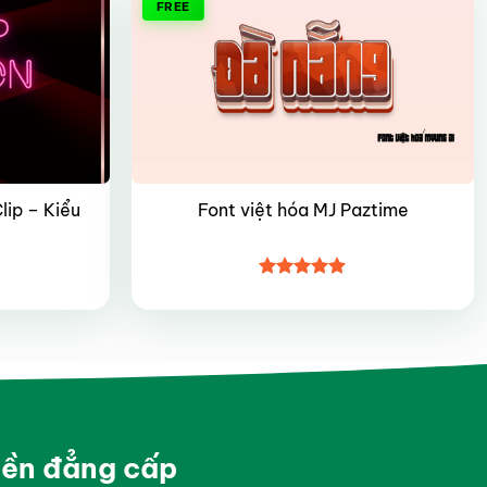
FREE
lip – Kiểu
Font việt hóa MJ Paztime
Được xếp
hạng
4.85
5 sao
yền đẳng cấp