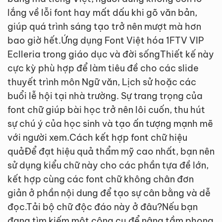
lắng về lỗi font hay mất dấu khi gõ văn bản,
giúp quá trình sáng tạo trở nên mượt mà hơn
bao giờ hết.Ứng dụng Font Việt hóa 1FTV VIP
Eclleria trong giáo dục và đời sốngThiết kế này
cực kỳ phù hợp để làm tiêu đề cho các slide
thuyết trình môn Ngữ văn, Lịch sử hoặc các
buổi lễ hội tại nhà trường. Sự trang trọng của
font chữ giúp bài học trở nên lôi cuốn, thu hút
sự chú ý của học sinh và tạo ấn tượng mạnh mẽ
với người xem.Cách kết hợp font chữ hiệu
quảĐể đạt hiệu quả thẩm mỹ cao nhất, bạn nên
sử dụng kiểu chữ này cho các phần tựa đề lớn,
kết hợp cùng các font chữ không chân đơn
giản ở phần nội dung để tạo sự cân bằng và dễ
đọc.Tải bộ chữ độc đáo này ở đâu?Nếu bạn
đang tìm kiếm một công cụ để nâng tầm phong