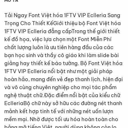
MÔ TẢ
Tải Ngay Font Việt hóa 1FTV VIP Eclleria Sang
Trọng Cho Thiết KếGiới thiệu bộ Font Việt hóa
1FTV VIP Eclleria đẳng cấpTrong thế giới thiết
kế đồ họa, việc lựa chọn một Font Miễn Phí
chất lượng luôn là ưu tiên hàng đầu của các
bạn học sinh và thầy cô giáo khi làm slide bài
giảng hay thiết kế báo tường. Bộ Font Việt hóa
1FTV VIP Eclleria nổi bật như một giải pháp
hoàn hảo, mang đến vẻ đẹp thanh lịch, hiện đại
và vô cùng chuyên nghiệp cho mọi tác phẩm
nghệ thuật chữ.Đặc điểm nổi bật của kiểu chữ
EclleriaBộ chữ này sở hữu các đường nét thanh
mảnh kết hợp tinh tế với những nét uốn lượn
mềm mại. Nhờ được tối ưu hóa hoàn toàn cho
bảng mã tiếng Việt, người dùng không còn lo