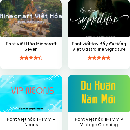
Font Việt Hóa Minecraft
Font viết tay đầy đủ tiếng
Seven
Việt Gastroline Signature
Được xếp
Được xếp
VIP
FREE
hạng
4.5
hạng
5
5
5 sao
sao
Font Việt hóa 1FTV VIP
Font Việt hóa 1FTV VIP
Neons
Vintage Camping