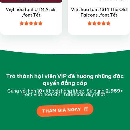
Việt hóa font UTM Azuki
Việt hóa font 1314 The Old
,font Tết
Falcons ,font Tết
Được xếp
Được xếp
hạng
4.9
5
hạng
4.9
5
sao
sao
Trở thành hội viên VIP để hưởng những đặc
quyền đẳng cấp
Cùng với hơn 1
0
+
khách hàng khác. Sử dụng
2,997
+
Font việt hóa chỉ 1 tài khoản duy nhất !
THAM GIA NGAY