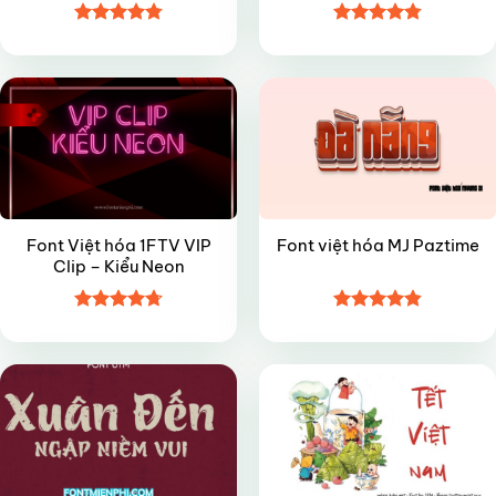
Được xếp
Được xếp
VIP
FREE
hạng
4.8
5
hạng
4.8
5
sao
sao
Font Việt hóa 1FTV VIP
Font việt hóa MJ Paztime
Clip – Kiểu Neon
Được xếp
Được xếp
VIP
VIP
hạng
4.7
5
hạng
4.85
sao
5 sao