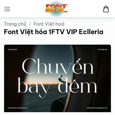
Bỏ
qua
nội
Trang chủ
/
Font Việt hoá
dung
Font Việt hóa 1FTV VIP Eclleria