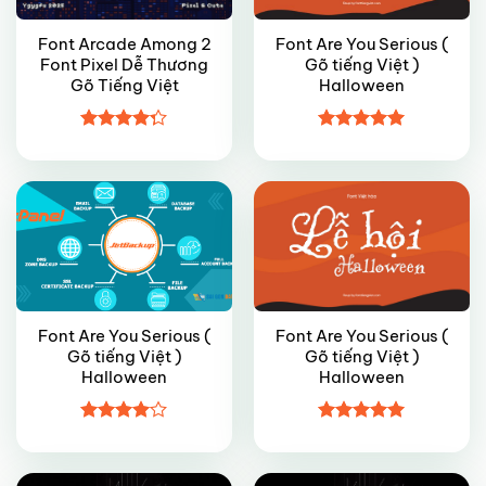
Font Arcade Among 2
Font Are You Serious (
Font Pixel Dễ Thương
Gõ tiếng Việt )
Gõ Tiếng Việt
Halloween
VIP
VIP
Được xếp
Được xếp
hạng
4.27
hạng
5
5
5 sao
sao
Font Are You Serious (
Font Are You Serious (
Gõ tiếng Việt )
Gõ tiếng Việt )
Halloween
Halloween
VIP
VIP
Được
Được xếp
xếp hạng
hạng
4.95
4
5 sao
5 sao