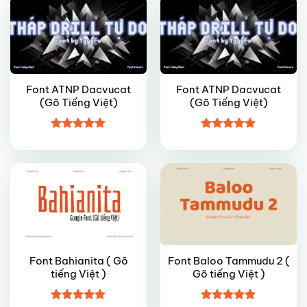
Font ATNP Dacvucat
Font ATNP Dacvucat
(Gõ Tiếng Việt)
(Gõ Tiếng Việt)
VIP
FREE
Được xếp
Được xếp
hạng
4.8
5
hạng
4.85
sao
5 sao
Font Bahianita ( Gõ
Font Baloo Tammudu 2 (
tiếng Việt )
Gõ tiếng Việt )
VIP
VIP