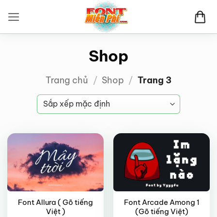
Bỏ
qua
nội
dung
Shop
Trang chủ
/
Shop
/
Trang 3
VIP
FREE
Font Allura ( Gõ tiếng
Font Arcade Among 1
Việt )
(Gõ tiếng Việt)