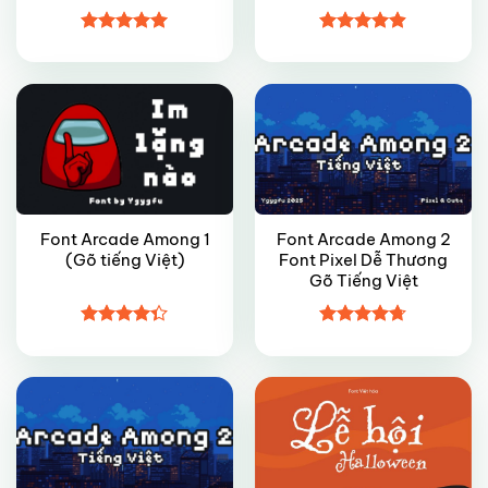
FREE
VIP
Được xếp
Được xếp
hạng
4.95
hạng
4.9
5
5 sao
sao
Font Arcade Among 1
Font Arcade Among 2
(Gõ tiếng Việt)
Font Pixel Dễ Thương
Gõ Tiếng Việt
VIP
FREE
Được xếp
Được xếp
hạng
4.35
hạng
4.7
5
5 sao
sao