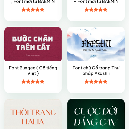
, Font mới từ BAEMIN
– Font mới từ BAEMIN
VIP
FREE
Được xếp
Được xếp
hạng
4.9
5
hạng
4.8
5
sao
sao
Font Bungee ( Gõ tiếng
Font chữ Cổ trang Thư
Việt )
pháp Akashii
FREE
FREE
Được xếp
Được xếp
hạng
4.9
5
hạng
5
5
sao
sao