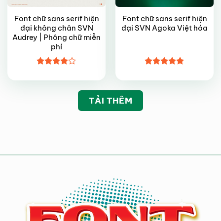
Font chữ sans serif hiện
Font chữ sans serif hiện
đại không chân SVN
đại SVN Agoka Việt hóa
Audrey | Phông chữ miễn
phí
Được
Được xếp
xếp hạng
hạng
5
5
4
5 sao
sao
TẢI THÊM