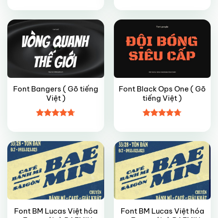
Được xếp
Được xếp
hạng
5
5
hạng
5
5
sao
sao
Font Bangers ( Gõ tiếng
Font Black Ops One ( Gõ
Việt )
tiếng Việt )
FREE
FREE
Được xếp
Được xếp
hạng
4.7
5
hạng
4.7
5
sao
sao
Font BM Lucas Việt hóa
Font BM Lucas Việt hóa