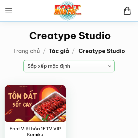
Bỏ
qua
nội
dung
Creatype Studio
Trang chủ
/
Tác giả
/
Creatype Studio
VIP
Font Việt hóa 1FTV VIP
Komika