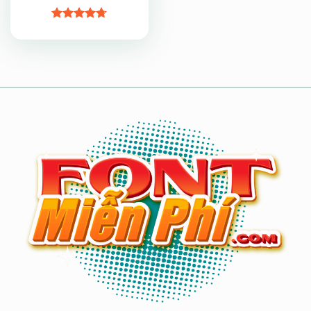
Được xếp
hạng
4.7
5
sao