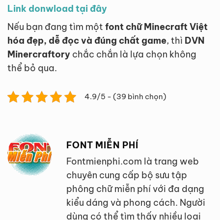
Link donwload tại đây
Nếu bạn đang tìm một
font chữ Minecraft Việt
hóa đẹp, dễ đọc và đúng chất game
, thì
DVN
Minercraftory
chắc chắn là lựa chọn không
thể bỏ qua.
4.9/5 - (39 bình chọn)
FONT MIỄN PHÍ
Fontmienphi.com là trang web
chuyên cung cấp bộ sưu tập
phông chữ miễn phí với đa dạng
kiểu dáng và phong cách. Người
dùng có thể tìm thấy nhiều loại