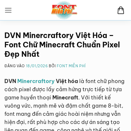
Bỏ
qua
nội
dung
DVN Minercraftory Việt Hóa –
Font Chữ Minecraft Chuẩn Pixel
Đẹp Nhất
ĐĂNG VÀO
18/01/2026
BỞI
FONT MIỄN PHÍ
DVN
Minercraftory
Việt hóa
là font chữ phong
cách pixel được lấy cảm hứng trực tiếp từ tựa
game huyền thoại
Minecraft
. Với thiết kế
vuông vức, mạnh mẽ và đậm chất game 8-bit,
font mang đến cảm giác hoài niệm nhưng vẫn
hiện đại, rất phù hợp cho các dự án sáng tạo
liên quan đến game, công nghệ và thế giới số.