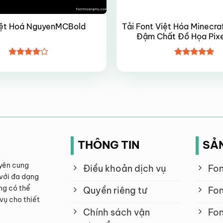
Tải Font Việt Hóa Minecra
iệt Hoá NguyenMCBold
Đậm Chất Đồ Họa Pix
Được
Được xếp
xếp hạng
hạng
5
5
4
5 sao
sao
THÔNG TIN
SẢ
yên cung
Điều khoản dịch vụ
Fon
với đa dạng
ng có thể
Quyền riêng tư
Fon
vụ cho thiết
Chính sách vận
Fon