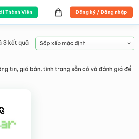
ói Thành Viên
Đăng ký / Đăng nhập
ả 3 kết quả
 tin, giá bán, tình trạng sẵn có và đánh giá để