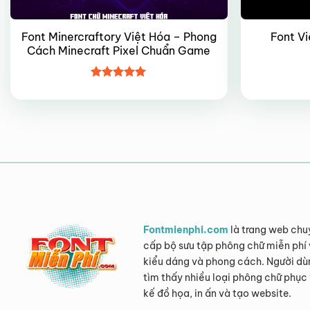
Font Minercraftory Việt Hóa – Phong
Font V
Cách Minecraft Pixel Chuẩn Game
Được xếp
hạng
5
5
sao
Fontmienphi.com
là trang web chu
cấp bộ sưu tập phông chữ miễn phí 
kiểu dáng và phong cách. Người dù
tìm thấy nhiều loại phông chữ phục 
kế đồ họa, in ấn và tạo website.