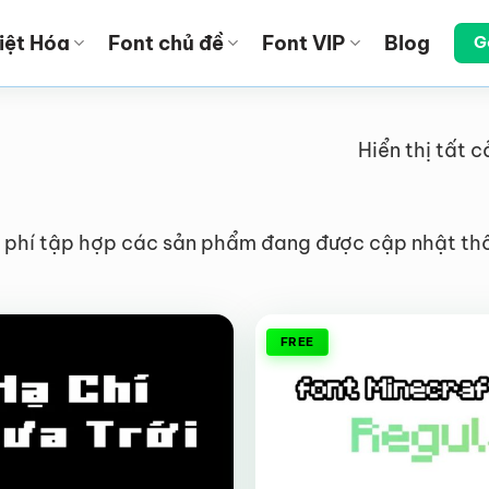
iệt Hóa
Font chủ đề
Font VIP
Blog
G
Hiển thị tất c
phí tập hợp các sản phẩm đang được cập nhật thông
FREE