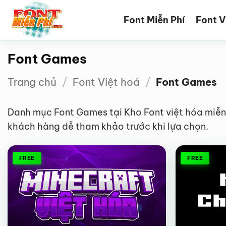
Bỏ
Font Miễn Phí
Font V
qua
nội
dung
Font Games
Trang chủ
/
Font Việt hoá
/
Font Games
Danh mục Font Games tại Kho Font việt hóa miễn 
khách hàng dễ tham khảo trước khi lựa chọn.
FREE
FREE