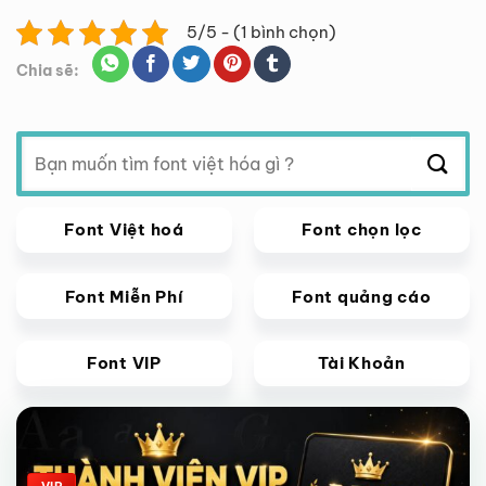
5/5 - (1 bình chọn)
Chia sẽ:
Tìm
kiếm:
Font Việt hoá
Font chọn lọc
Font Miễn Phí
Font quảng cáo
Font VIP
Tài Khoản
Giảm giá!