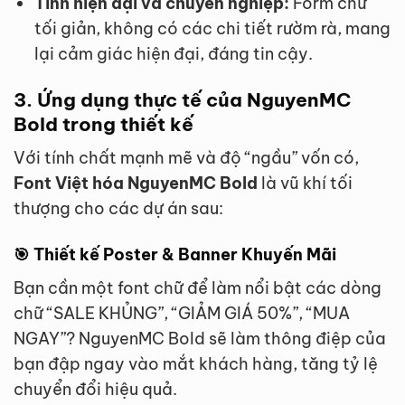
Tính hiện đại và chuyên nghiệp:
Form chữ
tối giản, không có các chi tiết rườm rà, mang
lại cảm giác hiện đại, đáng tin cậy.
3. Ứng dụng thực tế của NguyenMC
Bold trong thiết kế
Với tính chất mạnh mẽ và độ “ngầu” vốn có,
Font Việt hóa NguyenMC Bold
là vũ khí tối
thượng cho các dự án sau:
🎯 Thiết kế Poster & Banner Khuyến Mãi
Bạn cần một font chữ để làm nổi bật các dòng
chữ “SALE KHỦNG”, “GIẢM GIÁ 50%”, “MUA
NGAY”? NguyenMC Bold sẽ làm thông điệp của
bạn đập ngay vào mắt khách hàng, tăng tỷ lệ
chuyển đổi hiệu quả.