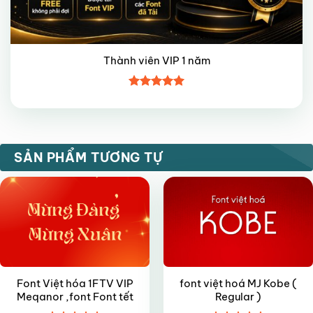
Thành viên VIP 1 năm
Được xếp
hạng
5
5
sao
VIP
FREE
SẢN PHẨM TƯƠNG TỰ
Font Việt hóa 1FTV VIP
font việt hoá MJ Kobe (
Meqanor ,font Font tết
Regular )