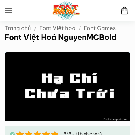
Bỏ
qua
nội
Trang chủ
/
Font Việt hoá
/
Font Games
dung
Font Việt Hoá NguyenMCBold
5/5 - (1 bình chọn)