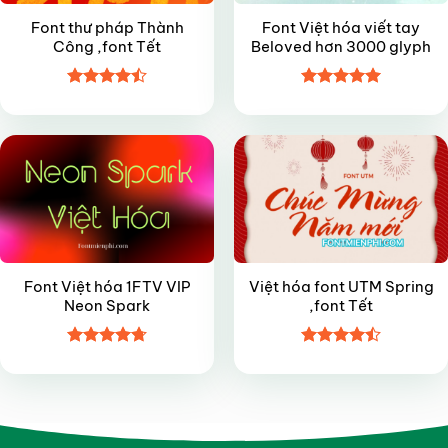
Font thư pháp Thành
Font Việt hóa viết tay
Công ,font Tết
Beloved hơn 3000 glyph
Được xếp
Được xếp
VIP
VIP
hạng
4.5
hạng
5
5
5 sao
sao
Font Việt hóa 1FTV VIP
Việt hóa font UTM Spring
Neon Spark
,font Tết
Được xếp
Được xếp
hạng
4.7
5
hạng
4.45
sao
5 sao