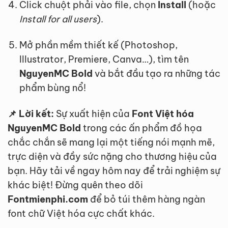
Click chuột phải vào file, chọn
Install
(hoặc
Install for all users
).
Mở phần mềm thiết kế (Photoshop,
Illustrator, Premiere, Canva…), tìm tên
NguyenMC Bold
và bắt đầu tạo ra những tác
phẩm bùng nổ!
📌 Lời kết:
Sự xuất hiện của
Font Việt hóa
NguyenMC Bold
trong các ấn phẩm đồ họa
chắc chắn sẽ mang lại một tiếng nói mạnh mẽ,
trực diện và đầy sức nặng cho thương hiệu của
bạn. Hãy tải về ngay hôm nay để trải nghiệm sự
khác biệt! Đừng quên theo dõi
Fontmienphi.com
để bỏ túi thêm hàng ngàn
font chữ Việt hóa cực chất khác.