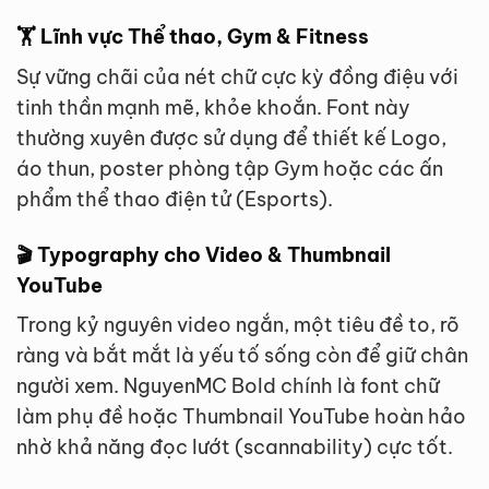
🏋️ Lĩnh vực Thể thao, Gym & Fitness
Sự vững chãi của nét chữ cực kỳ đồng điệu với
tinh thần mạnh mẽ, khỏe khoắn. Font này
thường xuyên được sử dụng để thiết kế Logo,
áo thun, poster phòng tập Gym hoặc các ấn
phẩm thể thao điện tử (Esports).
🎬 Typography cho Video & Thumbnail
YouTube
Trong kỷ nguyên video ngắn, một tiêu đề to, rõ
ràng và bắt mắt là yếu tố sống còn để giữ chân
người xem. NguyenMC Bold chính là font chữ
làm phụ đề hoặc Thumbnail YouTube hoàn hảo
nhờ khả năng đọc lướt (scannability) cực tốt.