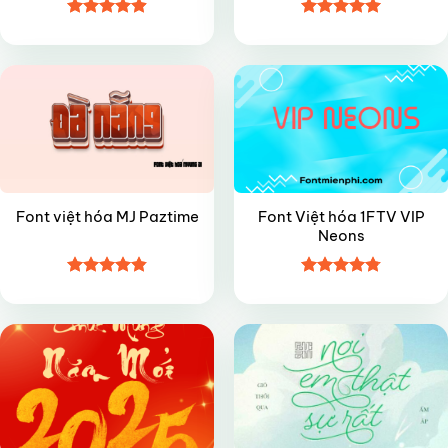
Được xếp
Được xếp
FREE
VIP
hạng
4.9
5
hạng
4.95
sao
5 sao
Font Việt hóa 1FTV VIP
Font việt hóa MJ Paztime
Neons
Được xếp
Được xếp
FREE
FREE
hạng
4.85
hạng
4.8
5
5 sao
sao