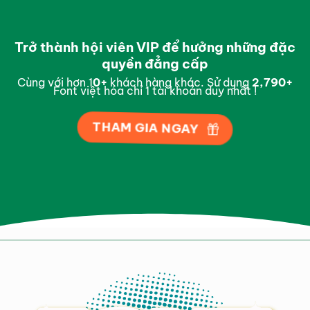
Trở thành hội viên VIP để hưởng những đặc
quyền đẳng cấp
Cùng với hơn 1
0
+
khách hàng khác. Sử dụng
2,988
+
Font việt hóa chỉ 1 tài khoản duy nhất !
THAM GIA NGAY