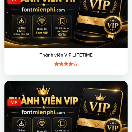
VIP
Thành viên VIP LIFETIME
Được
xếp hạng
4
5 sao
Giảm giá!
VIP