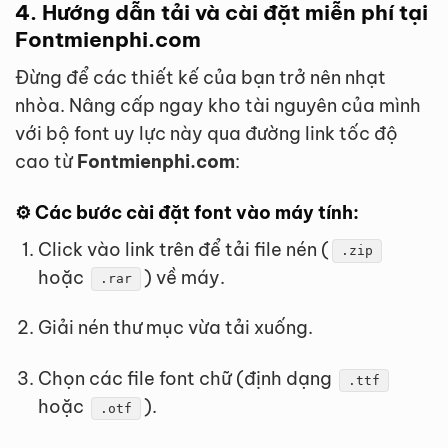
4. Hướng dẫn tải và cài đặt miễn phí tại
Fontmienphi.com
Đừng để các thiết kế của bạn trở nên nhạt
nhòa. Nâng cấp ngay kho tài nguyên của mình
với bộ font uy lực này qua đường link tốc độ
cao từ
Fontmienphi.com
:
⚙️ Các bước cài đặt font vào máy tính:
Click vào link trên để tải file nén (
.zip
hoặc
) về máy.
.rar
Giải nén thư mục vừa tải xuống.
Chọn các file font chữ (định dạng
.ttf
hoặc
).
.otf