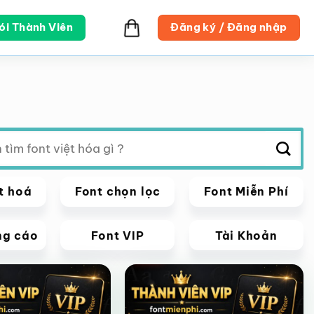
ói Thành Viên
Đăng ký / Đăng nhập
t hoá
Font chọn lọc
Font Miễn Phí
ng cáo
Font VIP
Tài Khoản
VIP
Giảm giá!