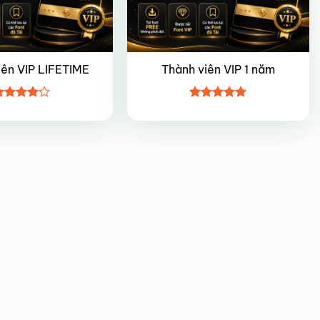
iên VIP LIFETIME
Thành viên VIP 1 năm
ược
Được xếp
ếp hạng
hạng
5
5
5 sao
sao