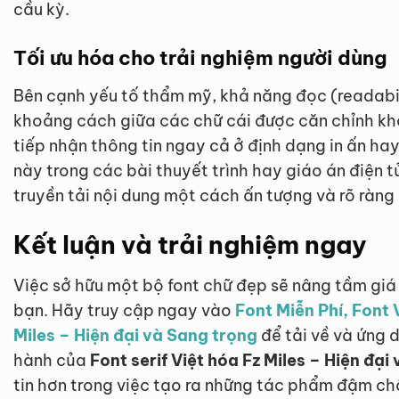
cầu kỳ.
Tối ưu hóa cho trải nghiệm người dùng
Bên cạnh yếu tố thẩm mỹ, khả năng đọc (readabil
khoảng cách giữa các chữ cái được căn chỉnh kh
tiếp nhận thông tin ngay cả ở định dạng in ấn hay
này trong các bài thuyết trình hay giáo án điện t
truyền tải nội dung một cách ấn tượng và rõ ràng
Kết luận và trải nghiệm ngay
Việc sở hữu một bộ font chữ đẹp sẽ nâng tầm giá
bạn. Hãy truy cập ngay vào
Font Miễn Phí, Font 
Miles – Hiện đại và Sang trọng
để tải về và ứng 
hành của
Font serif Việt hóa Fz Miles – Hiện đại
tin hơn trong việc tạo ra những tác phẩm đậm ch