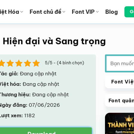
iệt Hóa
Font chủ đề
Font VIP
Blog
G
– Hiện đại và Sang trọng
Tìm
5/5 - (4 bình chọn)
kiếm:
Tác giả:
Đang cập nhật
Font Việ
Việt hóa:
Đang cập nhật
Thương hiệu:
Đang cập nhật
Font quả
Ngày đăng:
07/06/2026
VIP
Lượt xem:
1182
Giảm giá!