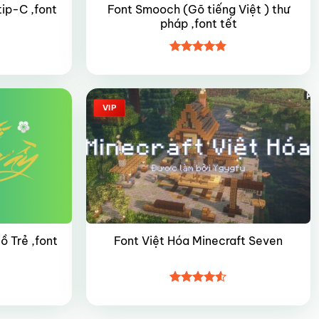
ip-C ,font
Font Smooch (Gõ tiếng Việt ) thư
pháp ,font tết
Được xếp
hạng
4.8
5
sao
VIP
 Trẻ ,font
Font Việt Hóa Minecraft Seven
Được xếp
hạng
4.5
5 sao