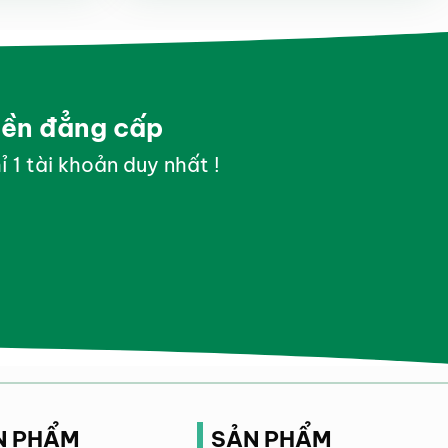
yền đẳng cấp
ỉ 1 tài khoản duy nhất !
N PHẨM
SẢN PHẨM