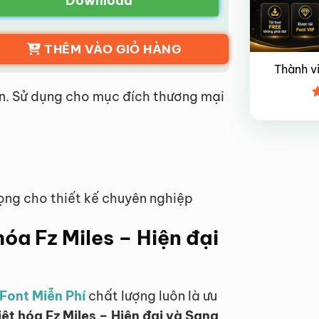
Download
THÊM VÀO GIỎ HÀNG
Thành v
n. Sử dụng cho mục đích thương mại
Đ
x
4
ọng cho thiết kế chuyên nghiệp
 hóa Fz Miles – Hiện đại
Font Miễn Phí
chất lượng luôn là ưu
iệt hóa Fz Miles – Hiện đại và Sang