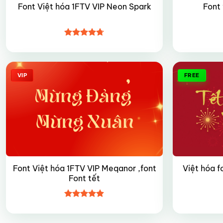
Font Việt hóa 1FTV VIP Neon Spark
Font 
Được xếp
hạng
4.7
5
sao
VIP
FREE
Font Việt hóa 1FTV VIP Meqanor ,font
Việt hóa f
Font tết
Được xếp
hạng
4.9
5
sao