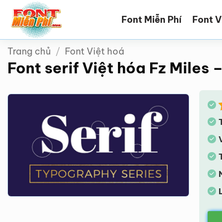
Bỏ
Font Miễn Phí
Font V
qua
nội
dung
Trang chủ
/
Font Việt hoá
Font serif Việt hóa Fz Miles 