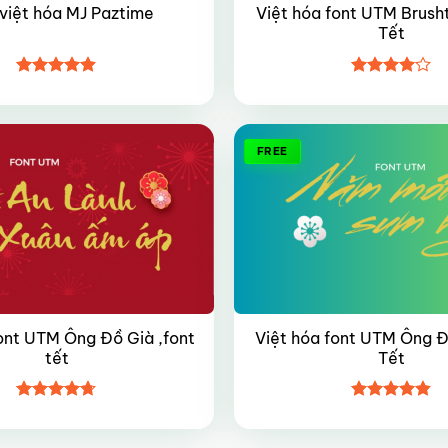
Việt hóa font UTM Brusht
việt hóa MJ Paztime
Tết
Được xếp
Được
hạng
4.85
xếp hạng
5 sao
4
5 sao
FREE
ont UTM Ông Đồ Già ,font
Việt hóa font UTM Ông Đồ
tết
Tết
Được xếp
Được xếp
hạng
4.7
5
hạng
4.8
5
sao
sao