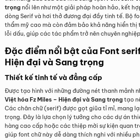
trọng
nổi lên như một giải pháp hoàn hảo, kết hợ
dòng Serif và hơi thở đương đại đầy tinh tế. Bộ f
thẩm mỹ cao mà còn đảm bảo khả năng hiển thị 
lỗi dấu, giúp các tác phẩm trở nên chuyên nghiệp
Đặc điểm nổi bật của Font serif
Hiện đại và Sang trọng
Thiết kế tinh tế và đẳng cấp
Được tạo hình với những đường nét thanh mảnh 
Việt hóa Fz Miles – Hiện đại và Sang trọng
tạo nê
Các chân chữ (serif) được gọt giũa tỉ mỉ, mang l
trọng. Đây là lựa chọn lý tưởng cho các dự án thi
hàng cao cấp hoặc các thiệp mời sự kiện quan tr
giúp font chữ này dễ dàng thích nghi với nhiều p