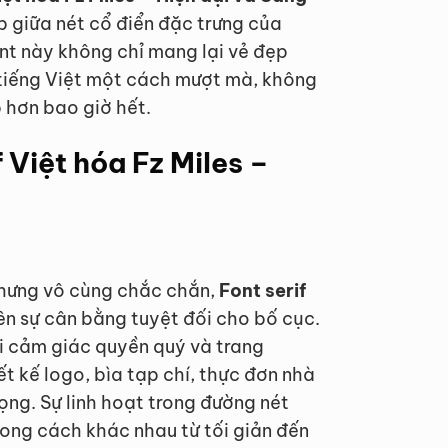
p giữa nét cổ điển đặc trưng của
ont này không chỉ mang lại vẻ đẹp
tiếng Việt một cách mượt mà, không
 hơn bao giờ hết.
 Việt hóa Fz Miles –
nhưng vô cùng chắc chắn,
Font serif
n sự cân bằng tuyệt đối cho bố cục.
ại cảm giác quyền quý và trang
ết kế logo, bìa tạp chí, thực đơn nhà
ọng. Sự linh hoạt trong đường nét
hong cách khác nhau từ tối giản đến