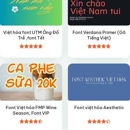
Việt hóa font UTM Ông Đồ
Font Verdana Primer (Gõ
Trẻ ,font Tết
Tiếng Việt)
Được xếp
Được xếp
VIP
FREE
hạng
4.8
5
hạng
4.85
sao
5 sao
Font Việt hóa FMP Wine
Font việt hóa Aesthetic
Season, Font VIP
Được xếp
Được xếp
FREE
FREE