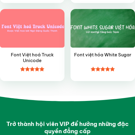
hạng
4.45
hạng
4.35
5 sao
5 sao
Font Việt hoá Truck
Font việt hóa White Sugar
Unicode
Được xếp
Được xếp
hạng
4.95
hạng
4.95
5 sao
5 sao
Trở thành hội viên VIP để hưởng những đặc
quyền đẳng cấp