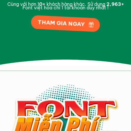
Cùng với hơn 1
0
+
khách hàng khác. Sử dụng
2,997
+
Font việt hóa chỉ 1 tài khoản duy nhất !
THAM GIA NGAY