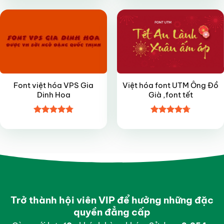
sao
sao
Font việt hóa VPS Gia
Việt hóa font UTM Ông Đồ
Dinh Hoa
Già ,font tết
Được xếp
Được xếp
hạng
4.8
5
hạng
4.7
5
sao
sao
Trở thành hội viên VIP để hưởng những đặc
quyền đẳng cấp