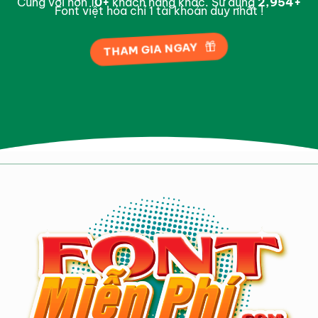
Cùng với hơn 1
0
+
khách hàng khác. Sử dụng
2,995
+
Font việt hóa chỉ 1 tài khoản duy nhất !
THAM GIA NGAY