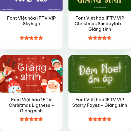
Font Việt hóa 1FTV VIP
Font Việt hóa 1FTV VIP
Skyhigh
Christmas Sundaylab –
Giáng sinh
Được xếp
Được xếp
VIP
VIP
hạng
4.8
5
hạng
5
5
sao
sao
Font Việt hóa 1FTV
Font Việt hóa 1FTV VIP
Christmas Ligtness –
Starry Fayez – Giáng sinh
Giáng sinh
Được xếp
Được xếp
FREE
FREE
hạng
5
5
hạng
5
5