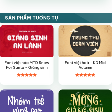
hạng
5
5
sao
VIP
VIP
SẢN PHẨM TƯƠNG TỰ
Font việt hóa MTD Snow
Font việt hoá – KD Mid
For Santa – Giáng sinh
Autumn
Được xếp
Được xếp
VIP
VIP
hạng
4.8
5
hạng
4.8
5
sao
sao