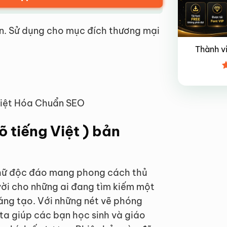
n. Sử dụng cho mục đích thương mại
Thành v
Đ
x
4
 Việt Hóa Chuẩn SEO
õ tiếng Việt ) bản
chữ độc đáo mang phong cách thủ
vời cho những ai đang tìm kiếm một
sáng tạo. Với những nét vẽ phóng
a giúp các bạn học sinh và giáo