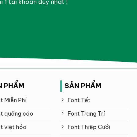
ỉ 1 tài khoản duy nhất !
N PHẨM
SẢN PHẨM
t Miễn Phí
Font Tết
t quảng cáo
Font Trang Trí
t việt hóa
Font Thiệp Cưới