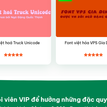
iệt hoá Truck Unicode
Font việt hóa VPS Gia 
Được xếp
Được xếp
hạng
4.8
5
hạng
4.8
5
sao
sao
ội viên VIP để hưởng những đặc qu