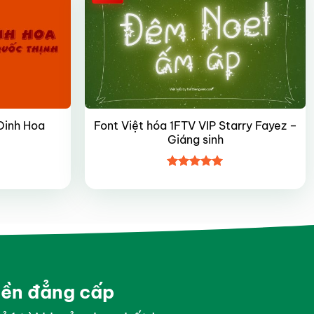
Font Việt hóa 1FTV VIP Starry Fayez –
Dinh Hoa
Giáng sinh
Được xếp
hạng
5
5
sao
yền đẳng cấp