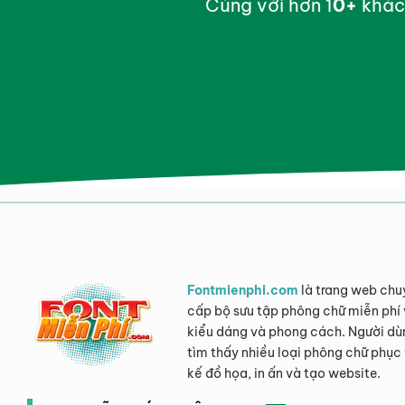
Cùng với hơn 1
0
+
khác
Fontmienphi.com
là trang web chu
cấp bộ sưu tập phông chữ miễn phí 
kiểu dáng và phong cách. Người dù
tìm thấy nhiều loại phông chữ phục 
kế đồ họa, in ấn và tạo website.