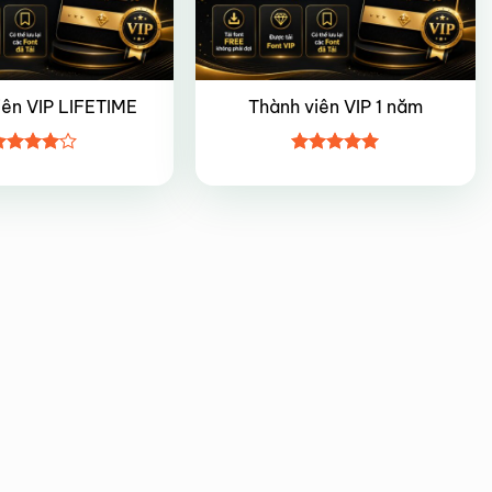
iên VIP LIFETIME
Thành viên VIP 1 năm
ược
Được xếp
ếp hạng
hạng
5
5
5 sao
sao