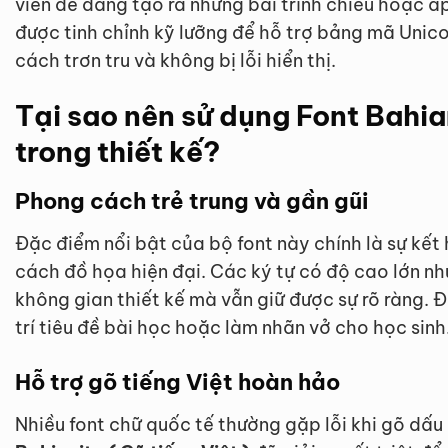
viên dễ dàng tạo ra những bài trình chiếu hoặc á
được tinh chỉnh kỹ lưỡng để hỗ trợ bảng mã Unic
cách trơn tru và không bị lỗi hiển thị.
Tại sao nên sử dụng Font Bahian
trong thiết kế?
Phong cách trẻ trung và gần gũi
Đặc điểm nổi bật của bộ font này chính là sự kết
cách đồ họa hiện đại. Các ký tự có độ cao lớn nh
không gian thiết kế mà vẫn giữ được sự rõ ràng. 
trí tiêu đề bài học hoặc làm nhãn vở cho học sinh
Hỗ trợ gõ tiếng Việt hoàn hảo
Nhiều font chữ quốc tế thường gặp lỗi khi gõ dấu