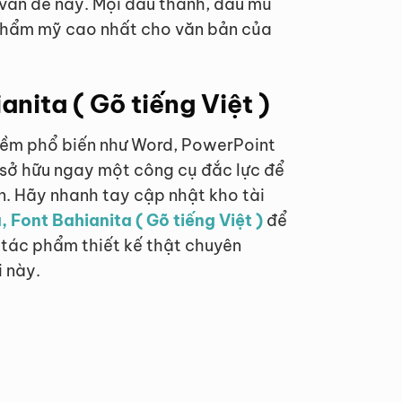
 vấn đề này. Mọi dấu thanh, dấu mũ
p thẩm mỹ cao nhất cho văn bản của
nita ( Gõ tiếng Việt )
mềm phổ biến như Word, PowerPoint
 sở hữu ngay một công cụ đắc lực để
n. Hãy nhanh tay cập nhật kho tài
, Font Bahianita ( Gõ tiếng Việt )
để
 tác phẩm thiết kế thật chuyên
 này.