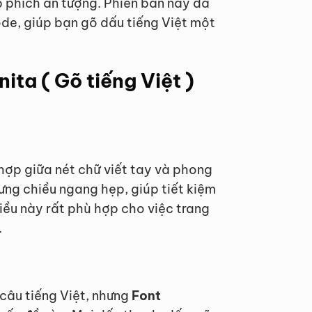
p phích ấn tượng. Phiên bản này đã
ode, giúp bạn gõ dấu tiếng Việt một
ita ( Gõ tiếng Việt )
 hợp giữa nét chữ viết tay và phong
ưng chiều ngang hẹp, giúp tiết kiệm
Điều này rất phù hợp cho việc trang
.
 câu tiếng Việt, nhưng
Font