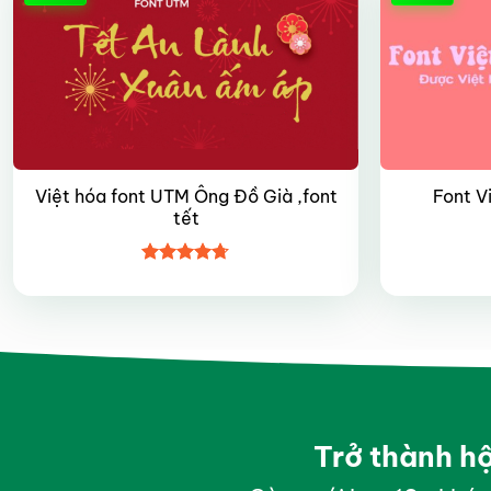
Việt hóa font UTM Ông Đồ Già ,font
Font V
tết
Được xếp
hạng
4.7
5
sao
Trở thành h