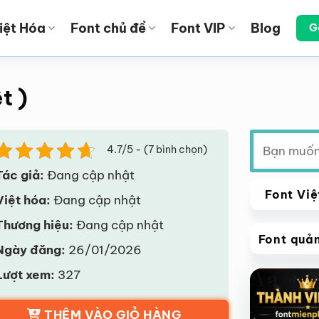
iệt Hóa
Font chủ đề
Font VIP
Blog
G
t )
Tìm
4.7/5 - (7 bình chọn)
kiếm:
Tác giả:
Đang cập nhật
Font Việ
Việt hóa:
Đang cập nhật
Thương hiệu:
Đang cập nhật
Font quả
Ngày đăng:
26/01/2026
VIP
Lượt xem:
327
Giảm giá!
THÊM VÀO GIỎ HÀNG