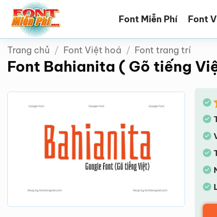
Bỏ
Font Miễn Phí
Font V
qua
nội
dung
Trang chủ
/
Font Việt hoá
/
Font trang trí
Font Bahianita ( Gõ tiếng Việ