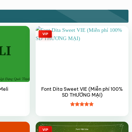
VIP
Font Dita Sweet VIE (Miễn phí 100%
Meli
SD THƯƠNG MẠI)
Được xếp
hạng
4.8
5
sao
VIP