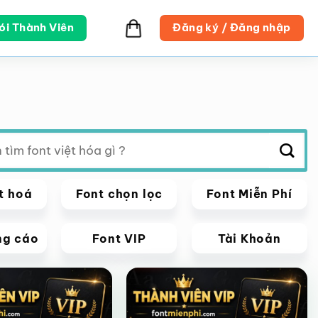
ói Thành Viên
Đăng ký / Đăng nhập
t hoá
Font chọn lọc
Font Miễn Phí
ng cáo
Font VIP
Tài Khoản
VIP
Giảm giá!