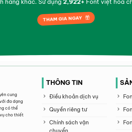
h hàng khác. Sử dụng
2,998
+
Font việt hóa ch
THAM GIA NGAY
THÔNG TIN
SẢ
yên cung
Điều khoản dịch vụ
Fon
với đa dạng
ng có thể
Quyền riêng tư
Fon
vụ cho thiết
Chính sách vận
Fon
chuyển