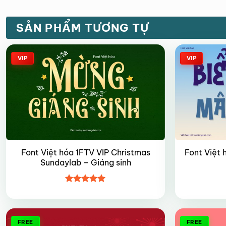
SẢN PHẨM TƯƠNG TỰ
VIP
VIP
Font Việt hóa 1FTV VIP Christmas
Font Việt 
Sundaylab – Giáng sinh
Được xếp
hạng
5
5
sao
FREE
FREE