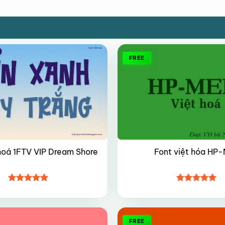
FREE
hoá 1FTV VIP Dream Shore
Font việt hóa HP-
Được xếp
Được xếp
hạng
4.9
5
hạng
5
5
sao
sao
FREE