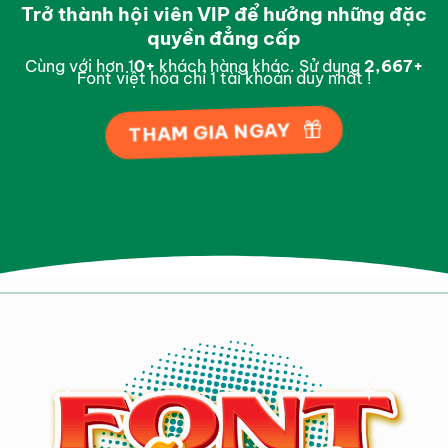
Trở thành hội viên VIP để hưởng những đặc
quyền đẳng cấp
Cùng với hơn 1
0
+
khách hàng khác. Sử dụng
2,977
+
Font việt hóa chỉ 1 tài khoản duy nhất !
THAM GIA NGAY