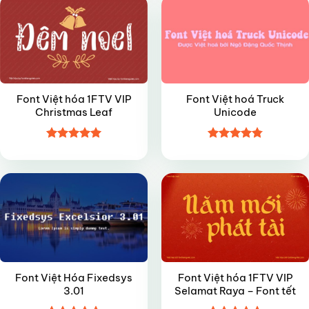
Font Việt hóa 1FTV VIP
Font Việt hoá Truck
Christmas Leaf
Unicode
Được xếp
Được xếp
VIP
VIP
hạng
5
5
hạng
4.8
5
sao
sao
Font Việt Hóa Fixedsys
Font Việt hóa 1FTV VIP
3.01
Selamat Raya – Font tết