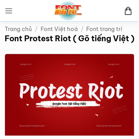
Bỏ
qua
nội
Trang chủ
/
Font Việt hoá
/
Font trang trí
dung
Font Protest Riot ( Gõ tiếng Việt )