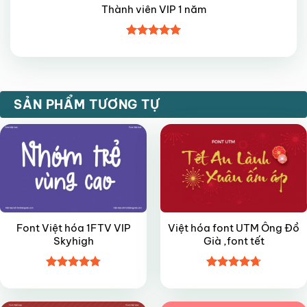
Thành viên VIP 1 năm
Được xếp
hạng
5
5
sao
VIP
FREE
SẢN PHẨM TƯƠNG TỰ
Font Việt hóa 1FTV VIP
Việt hóa font UTM Ông Đồ
Skyhigh
Già ,font tết
Được xếp
Được xếp
VIP
FREE
hạng
4.8
5
hạng
4.7
5
sao
sao