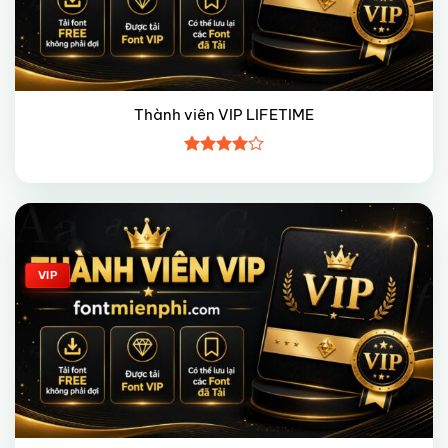
Thành viên VIP LIFETIME
Được
xếp hạng
4
5 sao
Giảm giá!
VIP