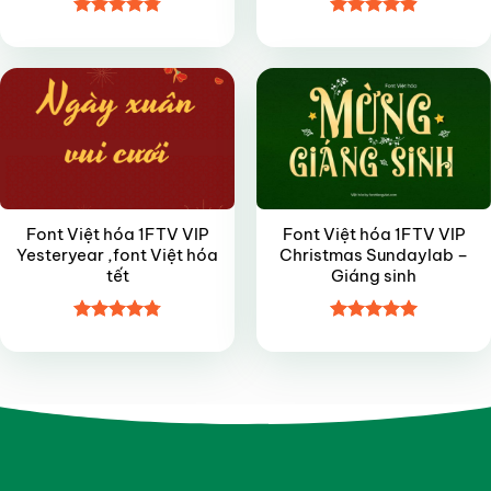
Được xếp
Được xếp
VIP
VIP
hạng
4.8
5
hạng
4.9
5
sao
sao
Font Việt hóa 1FTV VIP
Font Việt hóa 1FTV VIP
Yesteryear ,font Việt hóa
Christmas Sundaylab –
tết
Giáng sinh
Được xếp
Được xếp
hạng
4.8
5
hạng
5
5
sao
sao