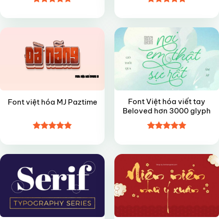
Được xếp
Được xếp
FREE
FREE
hạng
4.7
5
hạng
5
5
sao
sao
Font Việt hóa viết tay
Font việt hóa MJ Paztime
Beloved hơn 3000 glyph
Được xếp
Được xếp
FREE
FREE
hạng
4.85
hạng
5
5
5 sao
sao