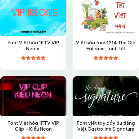
Font Việt hóa 1FTV VIP
Việt hóa font 1314 The Old
Neons
Falcons ,font Tết
Được xếp
Được xếp
VIP
FREE
hạng
4.8
5
hạng
4.9
5
sao
sao
Font Việt hóa 1FTV VIP
Font viết tay đầy đủ tiếng
Clip – Kiểu Neon
Việt Gastroline Signature