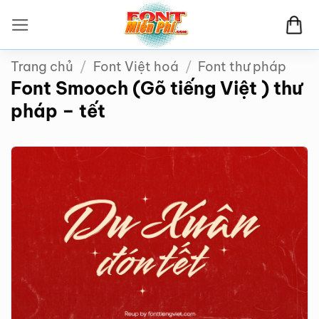
Bỏ
qua
nội
Trang chủ
/
Font Việt hoá
/
Font thư pháp
dung
Font Smooch (Gõ tiếng Việt ) thư
pháp – tết