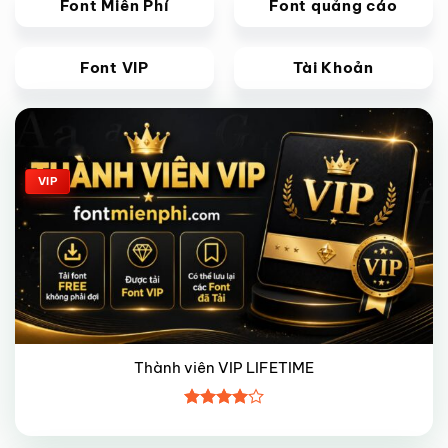
Font Miễn Phí
Font quảng cáo
Font VIP
Tài Khoản
Giảm giá!
VIP
Thành viên VIP LIFETIME
Được
xếp hạng