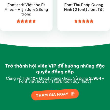
Font serif Việt hóa Fz
Font Thư Pháp Quang
Miles – Hiện đại và Sang
Ninh (2 font) ,font Tết
trọng
Được xếp
Được xếp
hạng
4.9
5
hạng
5
5
sao
sao
Trở thành hội viên VIP để hưởng những đặc
quyền đẳng cấp
Cùng với hơn 1
0
+
khách hàng khác. Sử dụng
2,997
+
Font việt hóa chỉ 1 tài khoản duy nhất !
THAM GIA NGAY