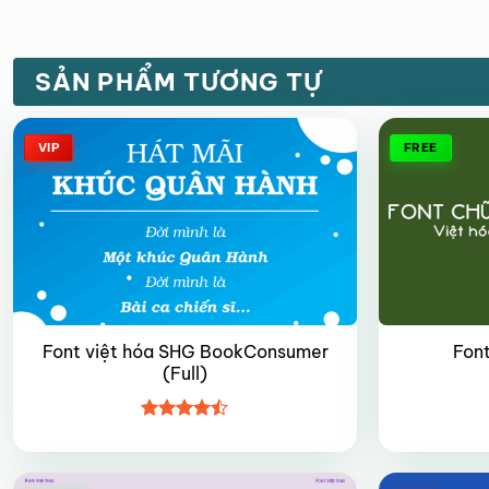
SẢN PHẨM TƯƠNG TỰ
VIP
FREE
Font việt hóa SHG BookConsumer
Font
(Full)
Được xếp
hạng
4.45
5 sao