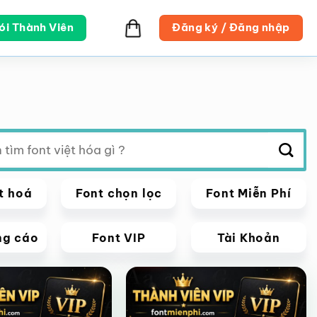
ói Thành Viên
Đăng ký / Đăng nhập
t hoá
Font chọn lọc
Font Miễn Phí
ng cáo
Font VIP
Tài Khoản
VIP
Giảm giá!