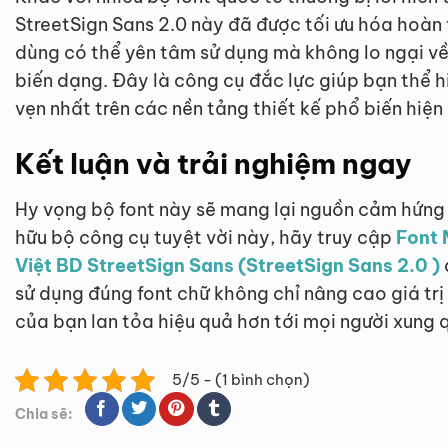
StreetSign Sans 2.0 này đã được tối ưu hóa hoà
dùng có thể yên tâm sử dụng mà không lo ngại về 
biến dạng. Đây là công cụ đắc lực giúp bạn thể 
vẹn nhất trên các nền tảng thiết kế phổ biến hiện
Kết luận và trải nghiệm ngay
Hy vọng bộ font này sẽ mang lại nguồn cảm hứng
hữu bộ công cụ tuyệt vời này, hãy truy cập
Font 
Việt BD StreetSign Sans (StreetSign Sans 2.0 )
sử dụng đúng font chữ không chỉ nâng cao giá trị
của bạn lan tỏa hiệu quả hơn tới mọi người xung 
5/5 - (1 bình chọn)
Chia sẽ: