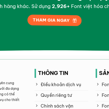
h hàng khác. Sử dụng
2,998
+
Font việt hóa ch
THAM GIA NGAY
THÔNG TIN
SẢ
yên cung
Điều khoản dịch vụ
Fon
với đa dạng
ng có thể
Quyền riêng tư
Fon
vụ cho thiết
Chính sách vận
Fon