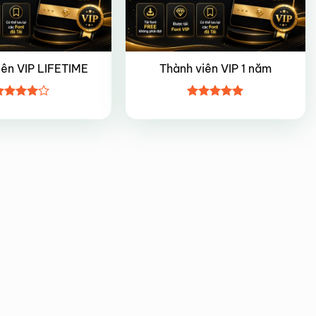
iên VIP LIFETIME
Thành viên VIP 1 năm
ược
Được xếp
ếp hạng
hạng
5
5
5 sao
sao