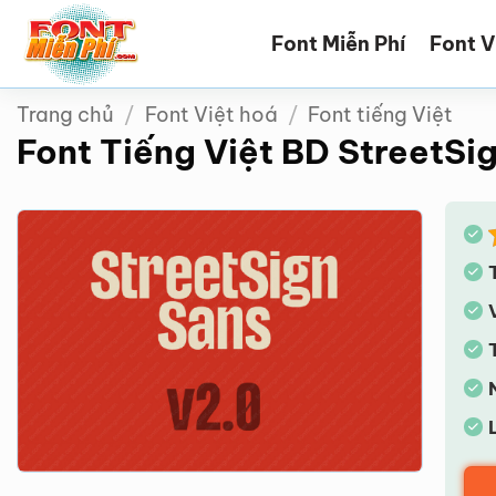
Bỏ
Font Miễn Phí
Font V
qua
nội
dung
Trang chủ
/
Font Việt hoá
/
Font tiếng Việt
Font Tiếng Việt BD StreetSig