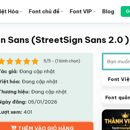
iệt Hóa
Font chủ đề
Font VIP
Blog
G
n Sans (StreetSign Sans 2.0 )
Tìm
5/5 - (1 bình chọn)
kiếm:
Tác giả:
Đang cập nhật
Font Việ
Việt hóa:
Đang cập nhật
Thương hiệu:
Đang cập nhật
Font quả
Ngày đăng:
05/01/2026
VIP
Lượt xem:
401
Giảm giá!
THÊM VÀO GIỎ HÀNG