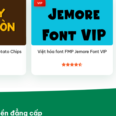
VIP
otato Chips
Việt hóa font FMP Jemore Font VIP
Được xếp
hạng
4.5
5 sao
yền đẳng cấp