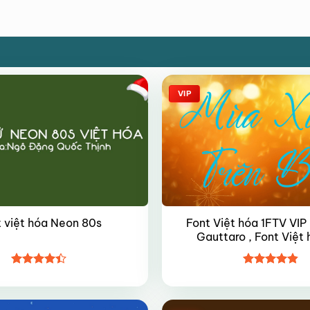
VIP
Font Việt hóa 1FTV VIP
 việt hóa Neon 80s
Gauttaro , Font Việt 
Được xếp
Được xếp
hạng
4.4
hạng
4.8
5
5 sao
sao