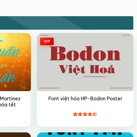
VIP
 Martinez
Font việt hóa HP-Bodon Poster
hóa tết
Được xếp
hạng
4.45
5 sao