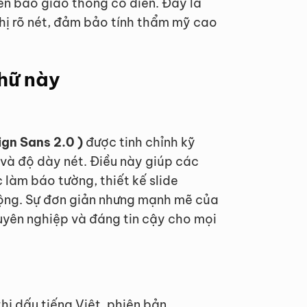
ển báo giao thông cổ điển. Đây là
hị rõ nét, đảm bảo tính thẩm mỹ cao
chữ này
ign Sans 2.0 )
được tinh chỉnh kỹ
 và độ dày nét. Điều này giúp các
 làm báo tường, thiết kế slide
động. Sự đơn giản nhưng mạnh mẽ của
yên nghiệp và đáng tin cậy cho mọi
thị dấu tiếng Việt, phiên bản