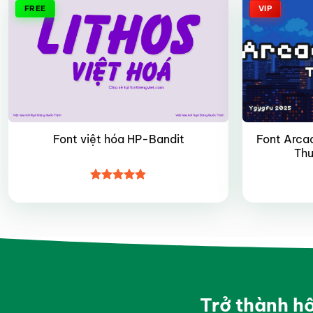
FREE
VIP
Font Arca
Font việt hóa HP-Bandit
Thư
Được xếp
hạng
4.9
5
sao
Trở thành h