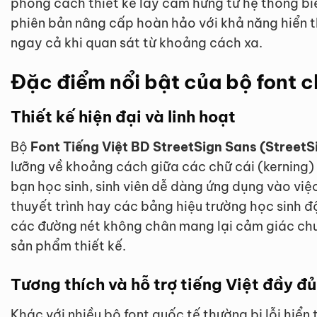
phong cách thiết kế lấy cảm hứng từ hệ thống bi
phiên bản nâng cấp hoàn hảo với khả năng hiển t
ngay cả khi quan sát từ khoảng cách xa.
Đặc điểm nổi bật của bộ font 
Thiết kế hiện đại và linh hoạt
Bộ
Font Tiếng Việt BD StreetSign Sans (StreetS
lưỡng về khoảng cách giữa các chữ cái (kerning)
bạn học sinh, sinh viên dễ dàng ứng dụng vào việc
thuyết trình hay các bảng hiệu trường học sinh 
các đường nét không chân mang lại cảm giác chu
sản phẩm thiết kế.
Tương thích và hỗ trợ tiếng Việt đầy đủ
Khác với nhiều bộ font quốc tế thường bị lỗi hiển 