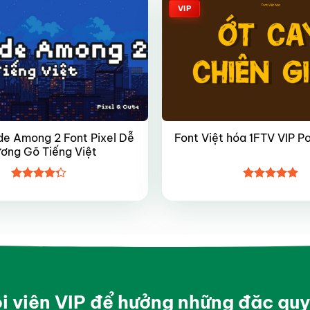
VIP
de Among 2 Font Pixel Dễ
Font Việt hóa 1FTV VIP P
ơng Gõ Tiếng Việt
Được xếp
Được xếp
hạng
4.27
hạng
4.9
5
5 sao
sao
ội viên VIP để hưởng những đặc qu