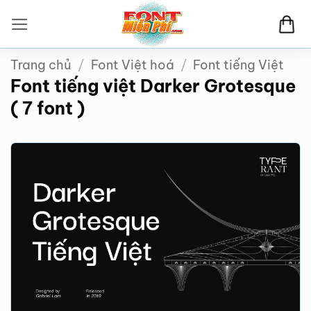
Bỏ
qua
nội
Trang chủ
/
Font Việt hoá
/
Font tiếng Việt
dung
Font tiếng việt Darker Grotesque
( 7 font )