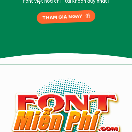
Font việt hóa chỉ 1 tài khoản duy nhất !
THAM GIA NGAY