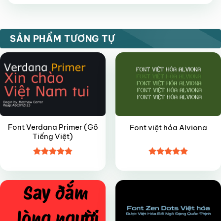
hạng
5
5
sao
VIP
FREE
SẢN PHẨM TƯƠNG TỰ
Font Verdana Primer (Gõ
Font việt hóa Alviona
Tiếng Việt)
Được xếp
Được xếp
VIP
FREE
hạng
4.85
hạng
4.9
5
5 sao
sao