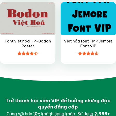
5 sao
5 sao
Font việt hóa HP-Bodon
Việt hóa font FMP Jemore
Poster
Font VIP
Được xếp
Được xếp
hạng
4.45
hạng
4.5
5 sao
5 sao
Trở thành hội viên VIP để hưởng những đặc
quyền đẳng cấp
Cùng với hơn 1
0
+
khách hàng khác. Sử dụng
2,996
+