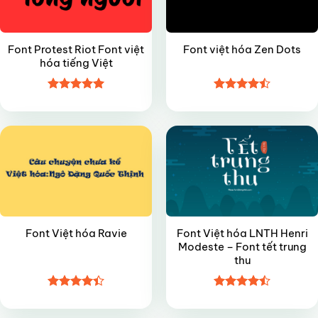
Font Protest Riot Font việt
Font việt hóa Zen Dots
hóa tiếng Việt
Được xếp
Được xếp
VIP
VIP
hạng
4.95
hạng
4.5
5 sao
5 sao
Font Việt hóa LNTH Henri
Font Việt hóa Ravie
Modeste – Font tết trung
thu
Được xếp
Được xếp
VIP
VIP
hạng
4.4
hạng
4.5