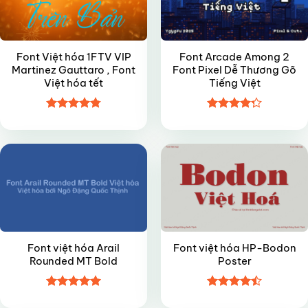
Font Việt hóa 1FTV VIP
Font Arcade Among 2
Martinez Gauttaro , Font
Font Pixel Dễ Thương Gõ
Việt hóa tết
Tiếng Việt
Được xếp
Được xếp
FREE
VIP
hạng
4.8
5
hạng
4.27
sao
5 sao
Font việt hóa Arail
Font việt hóa HP-Bodon
Rounded MT Bold
Poster
Được xếp
Được xếp
FREE
VIP