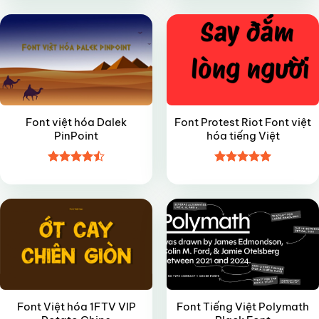
hạng
5
5
hạng
4.45
sao
5 sao
Font việt hóa Dalek
Font Protest Riot Font việt
PinPoint
hóa tiếng Việt
Được xếp
Được xếp
VIP
VIP
hạng
4.5
hạng
4.95
5 sao
5 sao
Font Việt hóa 1FTV VIP
Font Tiếng Việt Polymath