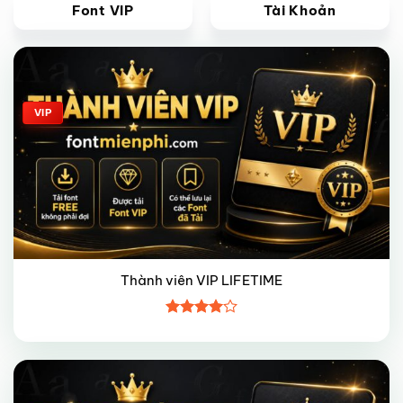
Font VIP
Tài Khoản
Giảm giá!
VIP
Thành viên VIP LIFETIME
Được
xếp hạng
4
5 sao
Giảm giá!