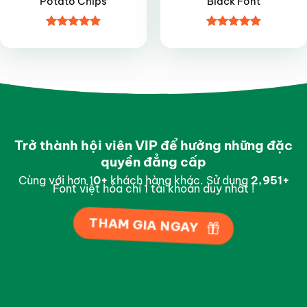
Potato Chips
Black Font
Được xếp
Được xếp
hạng
4.9
5
hạng
4.9
5
sao
sao
Trở thành hội viên VIP để hưởng những đặc
quyền đẳng cấp
Cùng với hơn 1
0
+
khách hàng khác. Sử dụng
2,997
+
Font việt hóa chỉ 1 tài khoản duy nhất !
THAM GIA NGAY