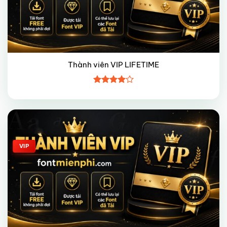
Thành viên VIP LIFETIME
Được
xếp hạng
4
5 sao
Giảm giá!
VIP