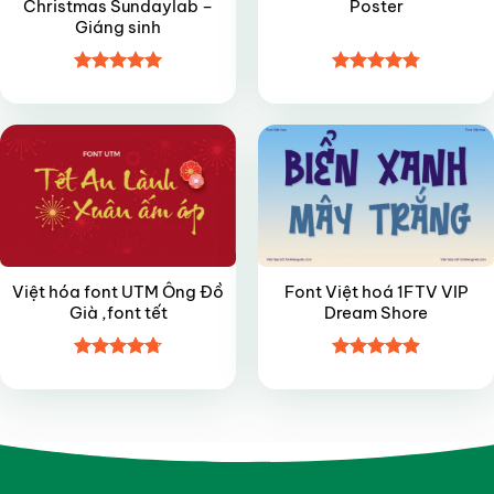
Christmas Sundaylab –
Poster
Giáng sinh
Được xếp
Được xếp
FREE
VIP
hạng
5
5
hạng
4.8
5
sao
sao
Việt hóa font UTM Ông Đồ
Font Việt hoá 1FTV VIP
Già ,font tết
Dream Shore
Được xếp
Được xếp
hạng
4.7
5
hạng
4.9
5
sao
sao