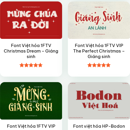
sao
sao
Font Việt hóa 1FTV
Font Việt hóa 1FTV VIP
Christmas Dream – Giáng
The Perfect Christmas –
sinh
Giáng sinh
Được xếp
Được xếp
VIP
FREE
hạng
4.7
5
hạng
5
5
sao
sao
Font Việt hóa 1FTV VIP
Font việt hóa HP-Bodon