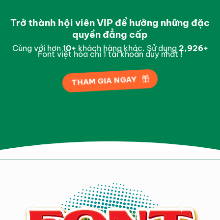
Trở thành hội viên VIP để hưởng những đặc
quyền đẳng cấp
Cùng với hơn 1
0
+
khách hàng khác. Sử dụng
2,995
+
Font việt hóa chỉ 1 tài khoản duy nhất !
THAM GIA NGAY