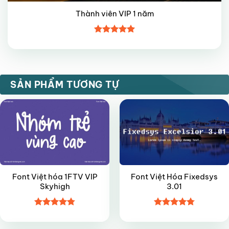
Thành viên VIP 1 năm
Được xếp
hạng
5
5
sao
VIP
VIP
SẢN PHẨM TƯƠNG TỰ
Font Việt hóa 1FTV VIP
Font Việt Hóa Fixedsys
Skyhigh
3.01
Được xếp
Được xếp
VIP
VIP
hạng
4.8
5
hạng
4.8
5