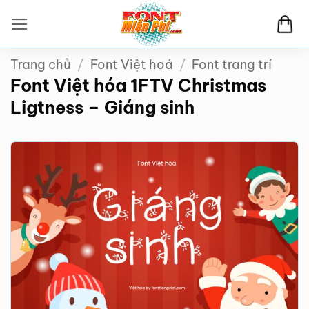
Bỏ
qua
nội
Trang chủ
/
Font Việt hoá
/
Font trang trí
dung
Font Việt hóa 1FTV Christmas
Ligtness – Giáng sinh