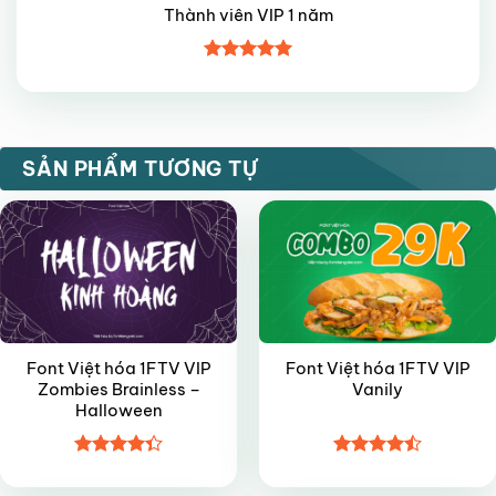
Thành viên VIP 1 năm
Được xếp
hạng
5
5
sao
VIP
VIP
SẢN PHẨM TƯƠNG TỰ
Font Việt hóa 1FTV VIP
Font Việt hóa 1FTV VIP
Zombies Brainless –
Vanily
Halloween
Được xếp
Được xếp
VIP
VIP
hạng
4.35
hạng
4.45