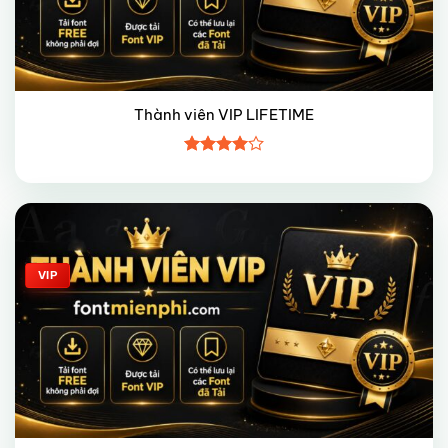
Thành viên VIP LIFETIME
Được
xếp hạng
4
5 sao
Giảm giá!
VIP