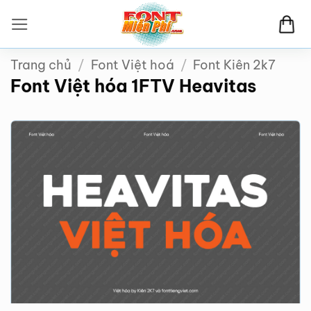
Bỏ
qua
nội
Trang chủ
/
Font Việt hoá
/
Font Kiên 2k7
dung
Font Việt hóa 1FTV Heavitas