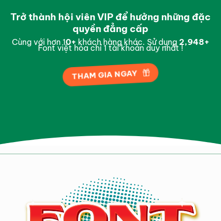
Trở thành hội viên VIP để hưởng những đặc
quyền đẳng cấp
Cùng với hơn 1
0
+
khách hàng khác. Sử dụng
2,996
+
Font việt hóa chỉ 1 tài khoản duy nhất !
THAM GIA NGAY