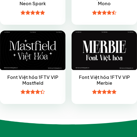
Neon Spark
Mono
Được xếp
Được xếp
VIP
VIP
hạng
4.95
hạng
4.5
5 sao
5 sao
Font Việt hóa 1FTV VIP
Font Việt hóa 1FTV VIP
Mastfield
Merbie
Được xếp
Được xếp
hạng
4.35
hạng
4.85
5 sao
5 sao