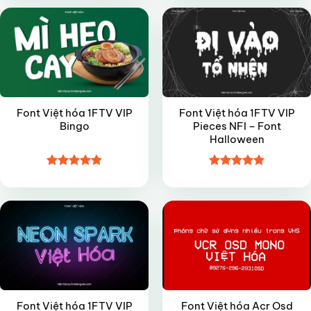
5 sao
5 sao
Font Việt hóa 1FTV VIP
Font Việt hóa 1FTV VIP
Bingo
Pieces NFI – Font
Halloween
Được xếp
Được xếp
VIP
VIP
hạng
4.85
hạng
4.9
5
5 sao
sao
Font Việt hóa 1FTV VIP
Font Việt hóa Acr Osd