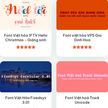
Font Việt hóa 1FTV Hello
Font việt hóa VPS Gia
Christmas – Giáng sinh
Dinh Hoa
Được xếp
Được xếp
VIP
FREE
hạng
4.8
5
hạng
4.8
5
sao
sao
Font Việt Hóa Fixedsys
Font Việt hoá Truck
3.01
Unicode