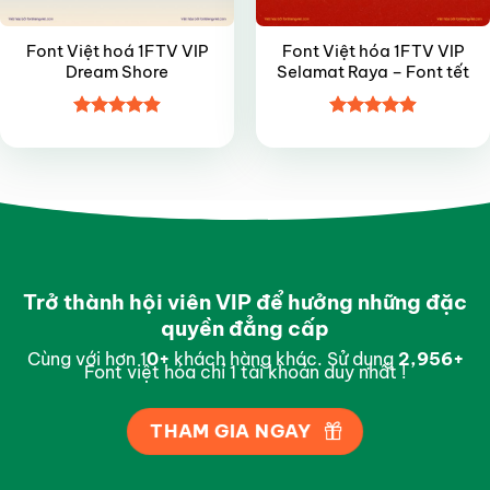
Font Việt hoá 1FTV VIP
Font Việt hóa 1FTV VIP
Dream Shore
Selamat Raya – Font tết
Được xếp
Được xếp
hạng
4.9
5
hạng
4.9
5
sao
sao
Trở thành hội viên VIP để hưởng những đặc
quyền đẳng cấp
Cùng với hơn 1
0
+
khách hàng khác. Sử dụng
2,997
+
Font việt hóa chỉ 1 tài khoản duy nhất !
THAM GIA NGAY