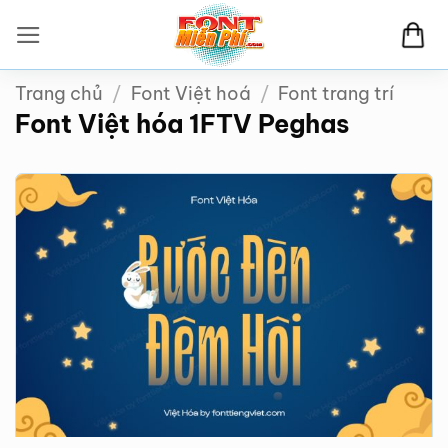
Bỏ
qua
nội
Trang chủ
/
Font Việt hoá
/
Font trang trí
dung
Font Việt hóa 1FTV Peghas