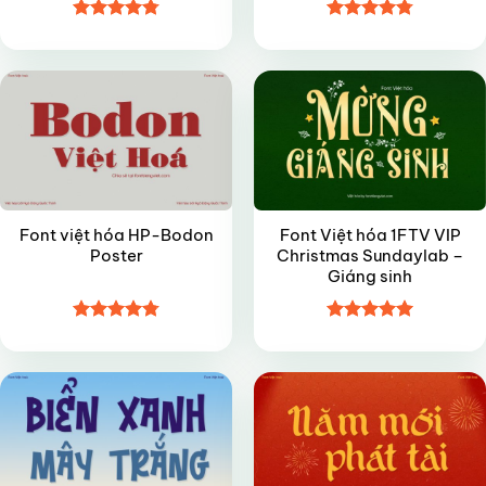
Được xếp
Được xếp
FREE
VIP
hạng
4.8
5
hạng
4.8
5
sao
sao
Font việt hóa HP-Bodon
Font Việt hóa 1FTV VIP
Poster
Christmas Sundaylab –
Giáng sinh
Được xếp
Được xếp
VIP
VIP
hạng
4.8
5
hạng
5
5
sao
sao