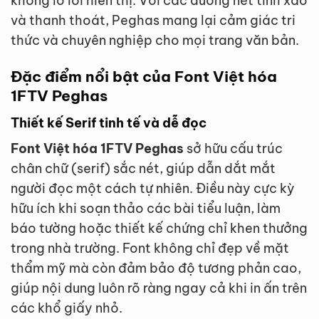
không lo lỗi hiển thị. Với các đường nét tinh xảo
và thanh thoát, Peghas mang lại cảm giác tri
thức và chuyên nghiệp cho mọi trang văn bản.
Đặc điểm nổi bật của Font Việt hóa
1FTV Peghas
Thiết kế Serif tinh tế và dễ đọc
Font Việt hóa 1FTV Peghas
sở hữu cấu trúc
chân chữ (serif) sắc nét, giúp dẫn dắt mắt
người đọc một cách tự nhiên. Điều này cực kỳ
hữu ích khi soạn thảo các bài tiểu luận, làm
báo tường hoặc thiết kế chứng chỉ khen thưởng
trong nhà trường. Font không chỉ đẹp về mặt
thẩm mỹ mà còn đảm bảo độ tương phản cao,
giúp nội dung luôn rõ ràng ngay cả khi in ấn trên
các khổ giấy nhỏ.