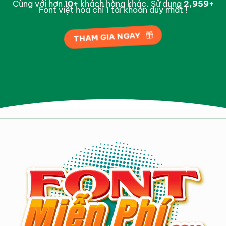
Cùng với hơn 1
0
+
khách hàng khác. Sử dụng
2,996
+
Font việt hóa chỉ 1 tài khoản duy nhất !
THAM GIA NGAY