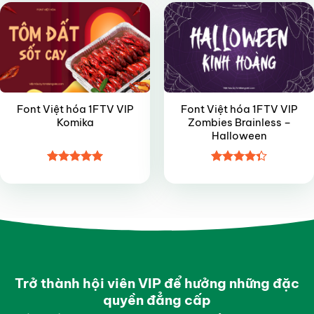
Font Việt hóa 1FTV VIP
Font Việt hóa 1FTV VIP
Komika
Zombies Brainless –
Halloween
Được xếp
Được xếp
hạng
4.95
hạng
4.35
5 sao
5 sao
Trở thành hội viên VIP để hưởng những đặc
quyền đẳng cấp