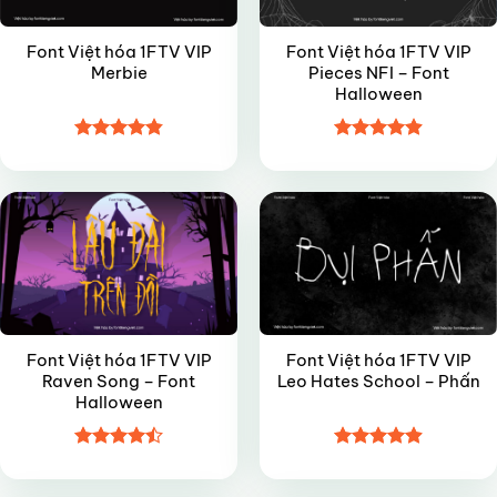
Font Việt hóa 1FTV VIP
Font Việt hóa 1FTV VIP
Merbie
Pieces NFI – Font
Halloween
Được xếp
Được xếp
VIP
VIP
hạng
4.85
hạng
4.9
5
5 sao
sao
Font Việt hóa 1FTV VIP
Font Việt hóa 1FTV VIP
Raven Song – Font
Leo Hates School – Phấn
Halloween
Được xếp
Được xếp
VIP
VIP
hạng
4.5
hạng
4.9
5
5 sao
sao