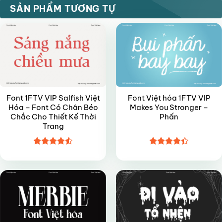
VIP
VIP
SẢN PHẨM TƯƠNG TỰ
Font 1FTV VIP Salfish Việt
Font Việt hóa 1FTV VIP
Hóa – Font Có Chân Béo
Makes You Stronger –
Chắc Cho Thiết Kế Thời
Phấn
Trang
Được xếp
Được xếp
VIP
VIP
hạng
4.45
hạng
4.35
5 sao
5 sao