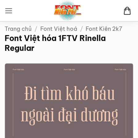
Bỏ
qua
nội
Trang chủ
/
Font Việt hoá
/
Font Kiên 2k7
dung
Font Việt hóa 1FTV Rinella
Regular