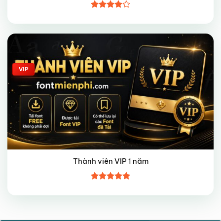
Được
xếp hạng
4
5 sao
Giảm giá!
VIP
Thành viên VIP 1 năm
Được xếp
hạng
5
5
sao