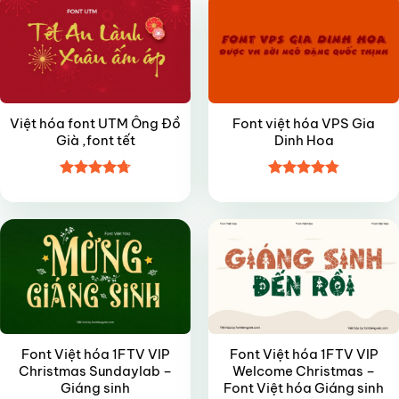
Việt hóa font UTM Ông Đồ
Font việt hóa VPS Gia
Già ,font tết
Dinh Hoa
Được xếp
Được xếp
VIP
VIP
hạng
4.7
5
hạng
4.8
5
sao
sao
Font Việt hóa 1FTV VIP
Font Việt hóa 1FTV VIP
Christmas Sundaylab –
Welcome Christmas –
Giáng sinh
Font Việt hóa Giáng sinh