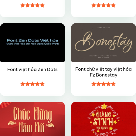
Được xếp
Được xếp
FREE
FREE
hạng
5
5
hạng
4.8
5
sao
sao
Font chữ viết tay việt hóa
Font việt hóa Zen Dots
Fz Bonestay
Được xếp
Được xếp
VIP
VIP
hạng
4.9
5
hạng
4.9
5
sao
sao