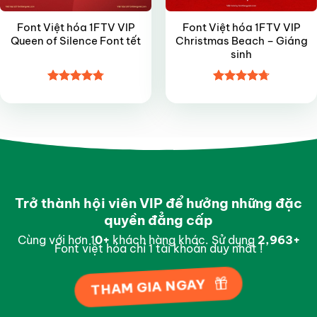
Font Việt hóa 1FTV VIP
Font Việt hóa 1FTV VIP
Queen of Silence Font tết
Christmas Beach – Giáng
sinh
Được xếp
Được xếp
hạng
4.8
5
hạng
4.7
5
sao
sao
Trở thành hội viên VIP để hưởng những đặc
quyền đẳng cấp
Cùng với hơn 1
0
+
khách hàng khác. Sử dụng
2,997
+
Font việt hóa chỉ 1 tài khoản duy nhất !
THAM GIA NGAY