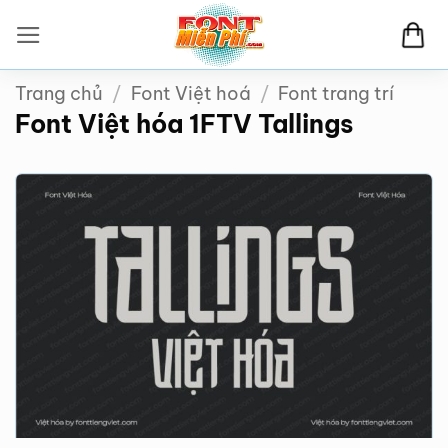
Bỏ
qua
nội
Trang chủ
/
Font Việt hoá
/
Font trang trí
dung
Font Việt hóa 1FTV Tallings