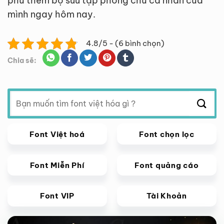
phú thêm bộ sưu tập phông chữ cá nhân của
mình ngay hôm nay.
4.8/5 - (6 bình chọn)
Chia sẽ:
Tìm
kiếm:
Font Việt hoá
Font chọn lọc
Font Miễn Phí
Font quảng cáo
Font VIP
Tài Khoản
Giảm giá!