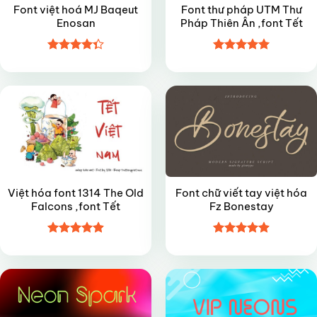
Font việt hoá MJ Baqeut
Font thư pháp UTM Thư
Enosan
Pháp Thiên Ân ,font Tết
Được xếp
Được xếp
VIP
FREE
hạng
4.35
hạng
5
5
5 sao
sao
Việt hóa font 1314 The Old
Font chữ viết tay việt hóa
Falcons ,font Tết
Fz Bonestay
Được xếp
Được xếp
VIP
VIP
hạng
4.9
5
hạng
4.9
5
sao
sao