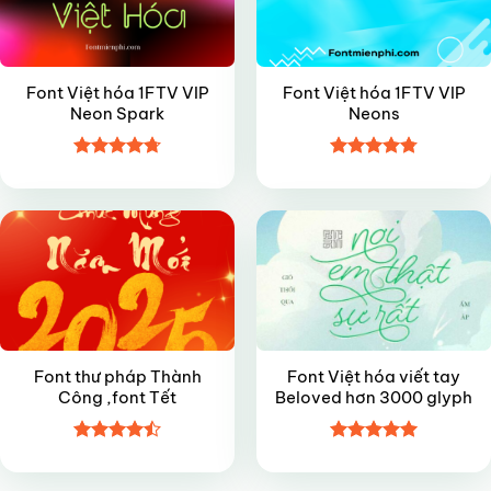
Font Việt hóa 1FTV VIP
Font Việt hóa 1FTV VIP
Neon Spark
Neons
Được xếp
Được xếp
FREE
FREE
hạng
4.7
5
hạng
4.8
5
sao
sao
Font thư pháp Thành
Font Việt hóa viết tay
Công ,font Tết
Beloved hơn 3000 glyph
Được xếp
Được xếp
hạng
4.5
hạng
5
5
5 sao
sao