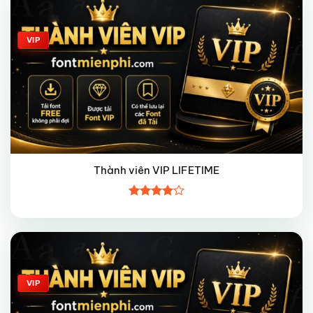
VIP
Thành viên VIP LIFETIME
Được
xếp hạng
4
5 sao
Giảm giá!
VIP