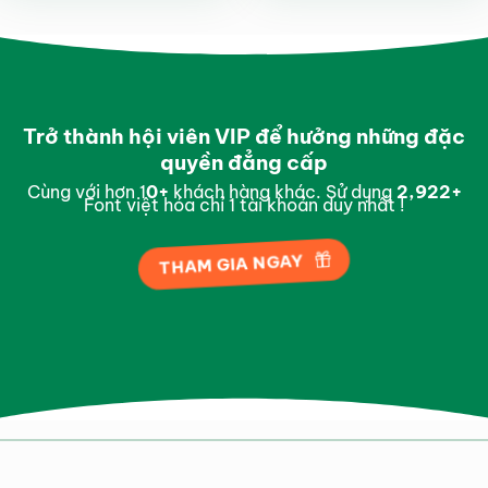
Trở thành hội viên VIP để hưởng những đặc
quyền đẳng cấp
Cùng với hơn 1
0
+
khách hàng khác. Sử dụng
2,995
+
Font việt hóa chỉ 1 tài khoản duy nhất !
THAM GIA NGAY