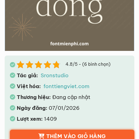
4.8/5 - (6 bình chọn)
Tác giả:
Sronstudio
Việt hóa:
fonttiengviet.com
Thương hiệu:
Đang cập nhật
Ngày đăng:
07/01/2026
Lượt xem:
1409
THÊM VÀO GIỎ HÀNG