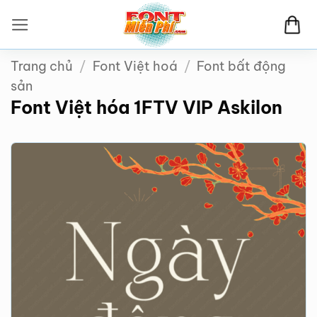
Bỏ
qua
nội
Trang chủ
/
Font Việt hoá
/
Font bất động
dung
sản
Font Việt hóa 1FTV VIP Askilon