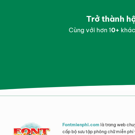
Trở thành h
Cùng với hơn 1
0
+
khác
Fontmienphi.com
là trang web chu
cấp bộ sưu tập phông chữ miễn phí 