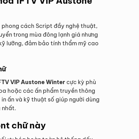
 hóa 1FTV VIP Austone
phong cách Script đầy nghệ thuật,
chuyển trong mùa đông lạnh giá nhưng
kỹ lưỡng, đảm bảo tính thẩm mỹ cao
hữ
1FTV VIP Austone Winter
cực kỳ phù
khoa hoặc các ấn phẩm truyền thông
 in ấn và kỹ thuật số giúp người dùng
 nhất.
ont chữ này