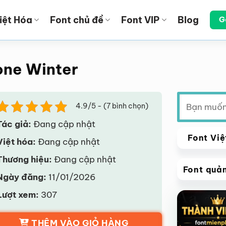
iệt Hóa
Font chủ đề
Font VIP
Blog
G
one Winter
Tìm
4.9/5 - (7 bình chọn)
kiếm:
Tác giả:
Đang cập nhật
Font Việ
Việt hóa:
Đang cập nhật
Thương hiệu:
Đang cập nhật
Font quả
Ngày đăng:
11/01/2026
VIP
Lượt xem:
307
Giảm giá!
THÊM VÀO GIỎ HÀNG