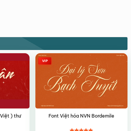
VIP
iệt ) thư
Font Việt hóa NVN Bordemile