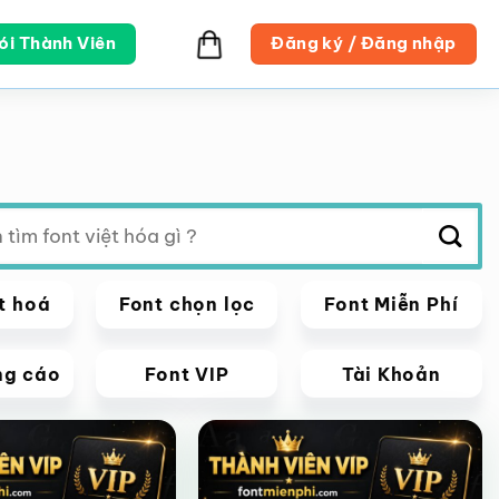
ói Thành Viên
Đăng ký / Đăng nhập
t hoá
Font chọn lọc
Font Miễn Phí
ng cáo
Font VIP
Tài Khoản
VIP
Giảm giá!