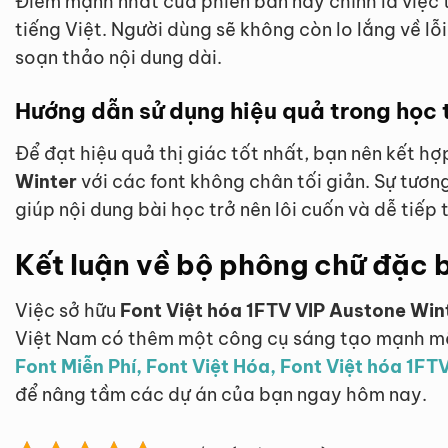
Điểm mạnh nhất của phiên bản này chính là việc 
tiếng Việt. Người dùng sẽ không còn lo lắng về lỗi
soạn thảo nội dung dài.
Hướng dẫn sử dụng hiệu quả trong học 
Để đạt hiệu quả thị giác tốt nhất, bạn nên kết h
Winter
với các font không chân tối giản. Sự tươn
giúp nội dung bài học trở nên lôi cuốn và dễ tiếp 
Kết luận về bộ phông chữ đặc b
Việc sở hữu
Font Việt hóa 1FTV VIP Austone Win
Việt Nam có thêm một công cụ sáng tạo mạnh mẽ.
Font Miễn Phí, Font Việt Hóa, Font Việt hóa 1FT
để nâng tầm các dự án của bạn ngay hôm nay.