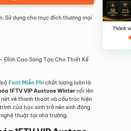
n. Sử dụng cho mục đích thương mại
Thành v
Đ
x
4
 – Đỉnh Cao Sáng Tạo Cho Thiết Kế
t bộ
Font Miễn Phí
chất lượng luôn là
 hóa 1FTV VIP Austone Winter
nổi lên
nét vẽ thanh thoát và cấu trúc hiện
rình của học sinh trở nên sinh động
nghệ thuật tại nhà trường.