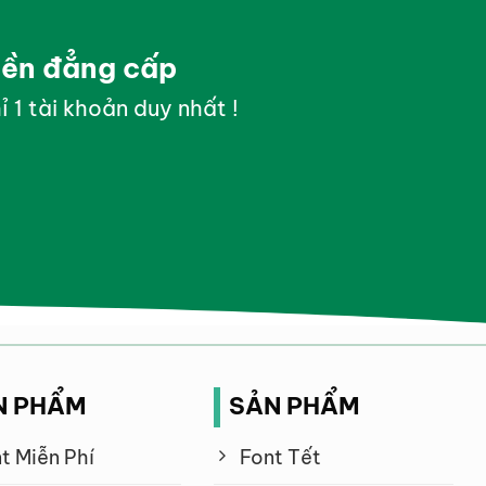
yền đẳng cấp
ỉ 1 tài khoản duy nhất !
N PHẨM
SẢN PHẨM
t Miễn Phí
Font Tết