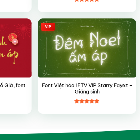
Được xếp
hạng
4.9
5
sao
VIP
ồ Già ,font
Font Việt hóa 1FTV VIP Starry Fayez –
Giáng sinh
Được xếp
hạng
4.85
5 sao