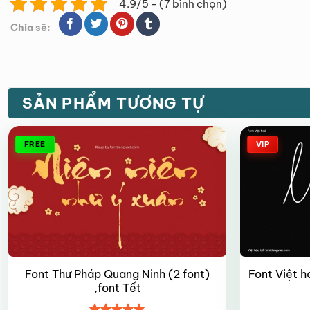
4.9/5 - (7 bình chọn)
Chia sẽ:
SẢN PHẨM TƯƠNG TỰ
FREE
VIP
Font Thư Pháp Quang Ninh (2 font)
Font Việt h
,font Tết