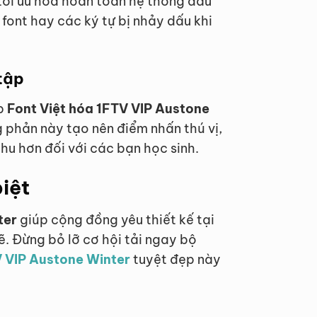
tối ưu hóa hoàn toàn hệ thống dấu
 font hay các ký tự bị nhảy dấu khi
tập
ợp
Font Việt hóa 1FTV VIP Austone
g phản này tạo nên điểm nhấn thú vị,
thu hơn đối với các bạn học sinh.
iệt
ter
giúp cộng đồng yêu thiết kế tại
 Đừng bỏ lỡ cơ hội tải ngay bộ
V VIP Austone Winter
tuyệt đẹp này