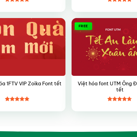
Được xếp
Được xếp
hạng
4.95
hạng
4.8
5
5 sao
sao
FREE
Việt hóa font UTM Ông Đ
óa 1FTV VIP Zoika Font tết
tết
Được xếp
Được xếp
hạng
4.8
5
hạng
4.7
5
sao
sao