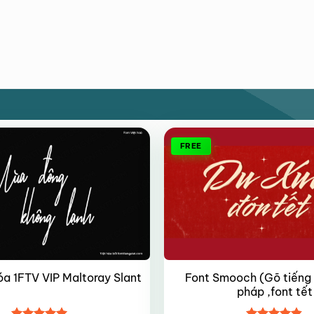
FREE
Font Smooch (Gõ tiếng V
óa 1FTV VIP Maltoray Slant
pháp ,font tết