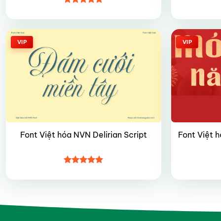
Được xếp
hạng
5
5
sao
VIP
VIP
Font Việt hóa NVN Delirian Script
Font Việt h
Được xếp
hạng
5
5
sao