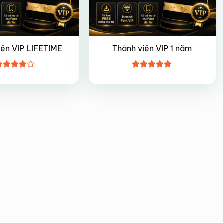
iên VIP LIFETIME
Thành viên VIP 1 năm
ược
Được xếp
ếp hạng
hạng
5
5
5 sao
sao