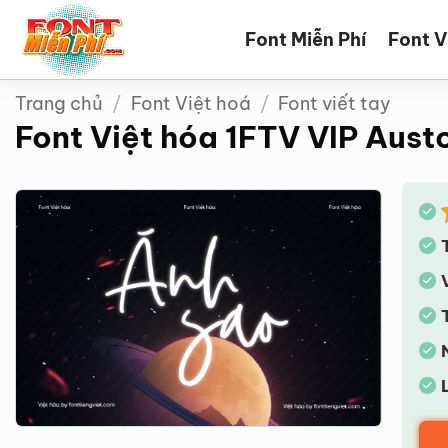
Bỏ
Font Miễn Phí
Font V
qua
nội
dung
Trang chủ
/
Font Việt hoá
/
Font viết tay
Font Việt hóa 1FTV VIP Aust