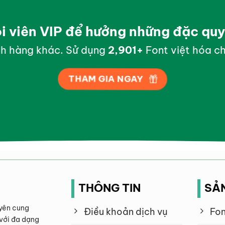
ội viên VIP để hưởng những đặc qu
h hàng khác. Sử dụng
2,999
+
Font việt hóa ch
THAM GIA NGAY
THÔNG TIN
SẢ
yên cung
Điều khoản dịch vụ
Fon
với đa dạng