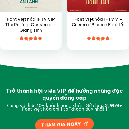
Font Việt hóa 1FTV VIP
Font Việt hóa 1FTV VIP
The Perfect Christmas –
Queen of Silence Font tết
Giáng sinh
Được xếp
Được xếp
hạng
5
5
hạng
4.8
5
sao
sao
Trở thành hội viên VIP để hưởng những đặc
quyền đẳng cấp
Cùng với hơn 1
0
+
khách hàng khác. Sử dụng
2,997
+
Font việt hóa chỉ 1 tài khoản duy nhất !
THAM GIA NGAY