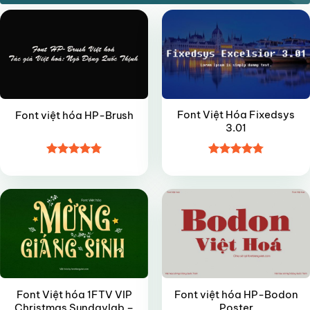
Font Việt Hóa Fixedsys
Font việt hóa HP-Brush
3.01
Được xếp
Được xếp
VIP
FREE
hạng
4.8
5
hạng
4.8
5
sao
sao
Font Việt hóa 1FTV VIP
Font việt hóa HP-Bodon
Christmas Sundaylab –
Poster