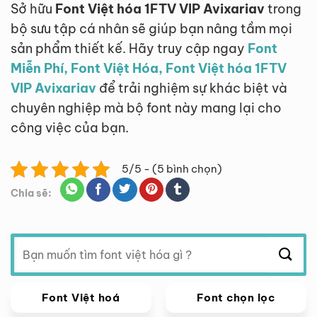
Sở hữu
Font Việt hóa 1FTV VIP Avixariav
trong
bộ sưu tập cá nhân sẽ giúp bạn nâng tầm mọi
sản phẩm thiết kế. Hãy truy cập ngay
Font
Miễn Phí, Font Việt Hóa, Font Việt hóa 1FTV
VIP Avixariav
để trải nghiệm sự khác biệt và
chuyên nghiệp mà bộ font này mang lại cho
công việc của bạn.
5/5 - (5 bình chọn)
Chia sẽ:
Tìm
kiếm:
Font Việt hoá
Font chọn lọc