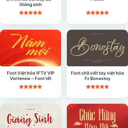
Giáng sinh
Được xếp
Được xếp
VIP
FREE
hạng
5
5
hạng
4.8
5
sao
sao
Font Việt hóa 1FTV VIP
Font chữ viết tay việt hóa
Vartensie – Font tết
Fz Bonestay
Được xếp
Được xếp
VIP
VIP
hạng
4.9
5
hạng
4.9
5
sao
sao