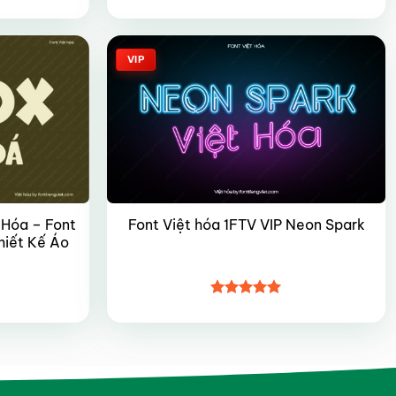
Được xếp
hạng
4.85
5 sao
VIP
 Hóa – Font
Font Việt hóa 1FTV VIP Neon Spark
hiết Kế Áo
Được xếp
hạng
4.95
5 sao