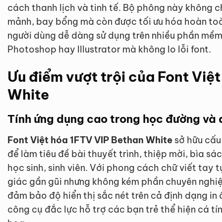
cách thanh lịch và tinh tế. Bộ phông này không c
mảnh, bay bổng mà còn được tối ưu hóa hoàn toà
người dùng dễ dàng sử dụng trên nhiều phần mềm
Photoshop hay Illustrator mà không lo lỗi font.
Ưu điểm vượt trội của Font Việ
White
Tính ứng dụng cao trong học đường và 
Font Việt hóa 1FTV VIP Bethan White
sở hữu cấu
để làm tiêu đề bài thuyết trình, thiệp mời, bìa s
học sinh, sinh viên. Với phong cách chữ viết tay 
giác gần gũi nhưng không kém phần chuyên nghiệp
đảm bảo độ hiển thị sắc nét trên cả định dạng in ấ
công cụ đắc lực hỗ trợ các bạn trẻ thể hiện cá tí