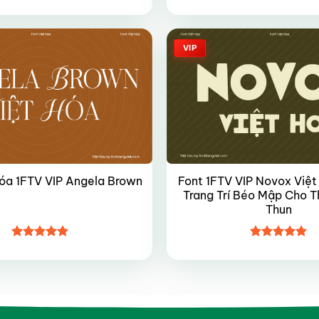
Được xếp
Được xếp
hạng
4.45
hạng
4.5
5 sao
5 sao
VIP
Font 1FTV VIP Novox Việt
hóa 1FTV VIP Angela Brown
Trang Trí Béo Mập Cho T
Thun
Được xếp
Được xếp
hạng
4.9
5
hạng
4.95
sao
5 sao