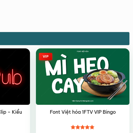
VIP
lip – Kiểu
Font Việt hóa 1FTV VIP Bingo