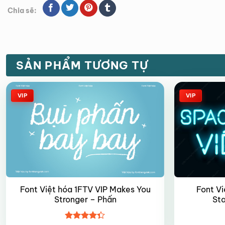
Chia sẽ:
SẢN PHẨM TƯƠNG TỰ
VIP
VIP
Font Việt hóa 1FTV VIP Makes You
Font Vi
Stronger – Phấn
St