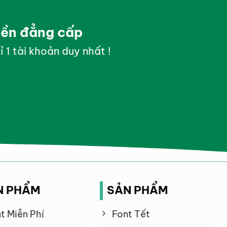
yền đẳng cấp
ỉ 1 tài khoản duy nhất !
N PHẨM
SẢN PHẨM
t Miễn Phí
Font Tết