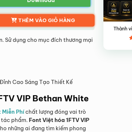
Download
THÊM VÀO GIỎ HÀNG
Thành v
n. Sử dụng cho mục đích thương mại
Đ
x
4
 Đỉnh Cao Sáng Tạo Thiết Kế
 1FTV VIP Bethan White
 Miễn Phí
chất lượng đóng vai trò
i tác phẩm.
Font Việt hóa 1FTV VIP
cho những ai đang tìm kiếm phong