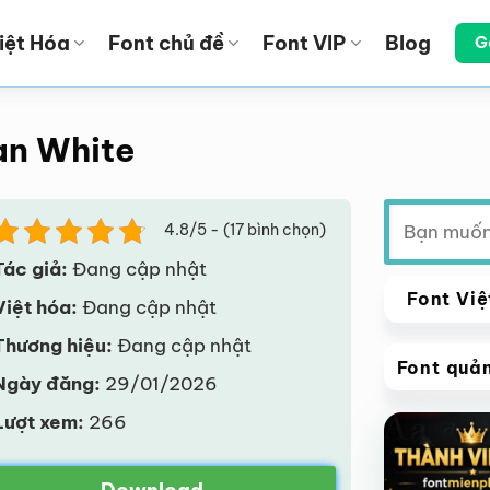
iệt Hóa
Font chủ đề
Font VIP
Blog
G
an White
Tìm
4.8/5 - (17 bình chọn)
kiếm:
Tác giả:
Đang cập nhật
Font Việ
Việt hóa:
Đang cập nhật
Thương hiệu:
Đang cập nhật
Font quả
Ngày đăng:
29/01/2026
VIP
Lượt xem:
266
Giảm giá!