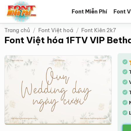
Bỏ
Font Miễn Phí
Font V
qua
nội
dung
Trang chủ
/
Font Việt hoá
/
Font Kiên 2k7
Font Việt hóa 1FTV VIP Beth