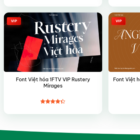
Được xếp
hạng
4.35
5 sao
VIP
VIP
Font Việt hóa 1FTV VIP Rustery
Font Việt 
Mirages
Được xếp
hạng
4.35
5 sao