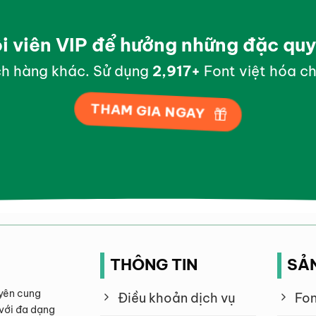
ội viên VIP để hưởng những đặc qu
h hàng khác. Sử dụng
2,998
+
Font việt hóa ch
THAM GIA NGAY
THÔNG TIN
SẢ
yên cung
Điều khoản dịch vụ
Fon
với đa dạng