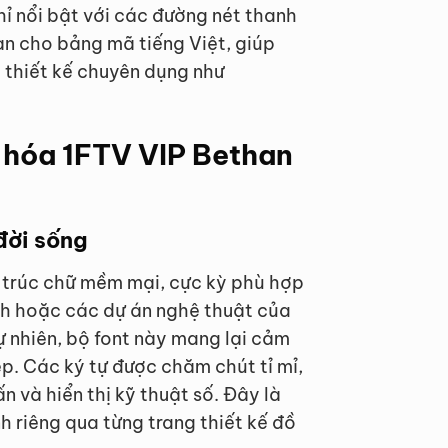
hỉ nổi bật với các đường nét thanh
n cho bảng mã tiếng Việt, giúp
 thiết kế chuyên dụng như
t hóa 1FTV VIP Bethan
đời sống
 trúc chữ mềm mại, cực kỳ phù hợp
ách hoặc các dự án nghệ thuật của
tự nhiên, bộ font này mang lại cảm
. Các ký tự được chăm chút tỉ mỉ,
n và hiển thị kỹ thuật số. Đây là
nh riêng qua từng trang thiết kế đồ