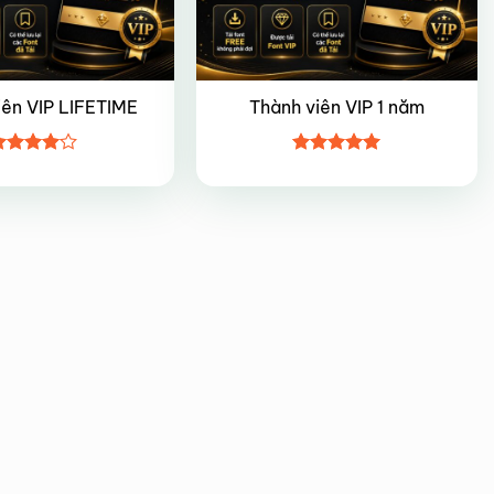
iên VIP LIFETIME
Thành viên VIP 1 năm
ược
Được xếp
ếp hạng
hạng
5
5
5 sao
sao