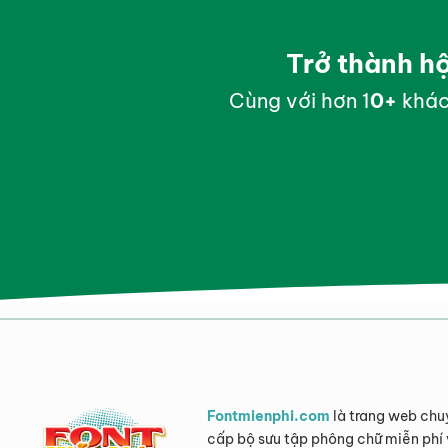
Trở thành h
Cùng với hơn 1
0
+
khác
Fontmienphi.com
là trang web chu
cấp bộ sưu tập phông chữ miễn phí 