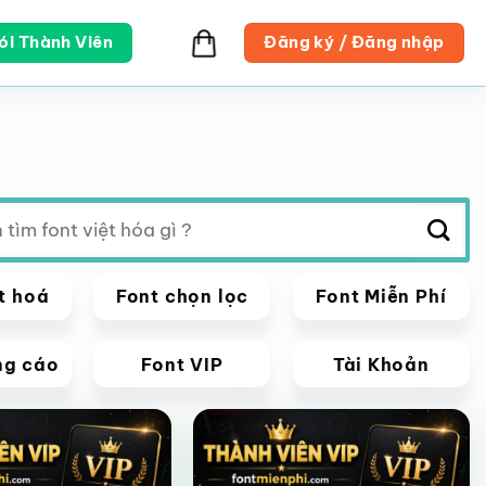
ói Thành Viên
Đăng ký / Đăng nhập
t hoá
Font chọn lọc
Font Miễn Phí
ng cáo
Font VIP
Tài Khoản
VIP
Giảm giá!