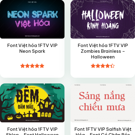
Font Việt hóa 1FTV VIP
Font Việt hóa 1FTV VIP
Neon Spark
Zombies Brainless –
Halloween
Được xếp
Được xếp
VIP
VIP
hạng
4.95
hạng
4.35
5 sao
5 sao
Font Việt hóa 1FTV VIP
Font 1FTV VIP Salfish Việt
Shlop – Font Halloween
Hóa – Font Có Chân Béo