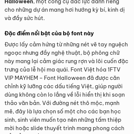
Halloween
, một công cụ đắc lực dành riêng
cho những dự án mang hơi hướng kỳ bí, kinh dị
và đầy sức hút.
Đặc điểm nổi bật của bộ font này
Được lấy cảm hứng từ những nét vẽ tay nguệch
ngoạc nhưng đầy nghệ thuật, bộ phông chữ
này mang lại cảm giác rung rợn và lôi cuốn đặc
trưng của lễ hội ma quái. Font Việt hóa 1FTV
VIP MAYHEM – Font Halloween đã được căn
chỉnh kỹ lưỡng các dấu tiếng Việt, giúp người
dùng không còn lo lắng về lỗi hiển thị khi soạn
thảo văn bản. Với đường nét thô mộc, mạnh
mẽ, đây là lựa chọn số một cho các bạn học
sinh, sinh viên muốn tạo nên những tấm thiệp
mời hoặc slide thuyết trình mang phong cách