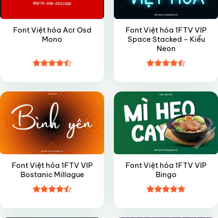
Font Việt hóa Acr Osd
Font Việt hóa 1FTV VIP
Mono
Space Stacked – Kiểu
Neon
Được xếp
Được xếp
VIP
VIP
hạng
4.5
hạng
4.45
5 sao
5 sao
Font Việt hóa 1FTV VIP
Font Việt hóa 1FTV VIP
Bostanic Millague
Bingo
Được xếp
Được xếp
VIP
VIP
hạng
4.5
hạng
4.85
5 sao
5 sao