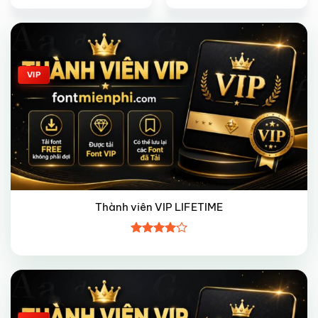
Giảm giá!
VIP
Thành viên VIP LIFETIME
Được
xếp hạng
4
5 sao
Giảm giá!