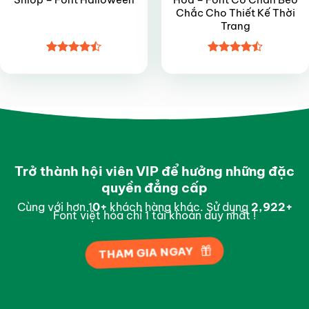
Chắc Cho Thiết Kế Thời
Trang
Được xếp
Được xếp
hạng
4.5
hạng
4.45
5 sao
5 sao
Trở thành hội viên VIP để hưởng những đặc
quyền đẳng cấp
Cùng với hơn 1
0
+
khách hàng khác. Sử dụng
2,995
+
Font việt hóa chỉ 1 tài khoản duy nhất !
THAM GIA NGAY