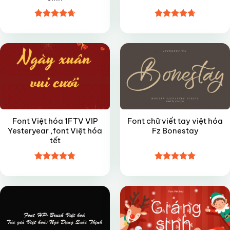
Được xếp
Được xếp
VIP
FREE
hạng
4.7
5
hạng
4.7
5
sao
sao
Font Việt hóa 1FTV VIP
Font chữ viết tay việt hóa
Yesteryear ,font Việt hóa
Fz Bonestay
tết
Được xếp
Được xếp
VIP
VIP
hạng
4.8
5
hạng
4.9
5
sao
sao