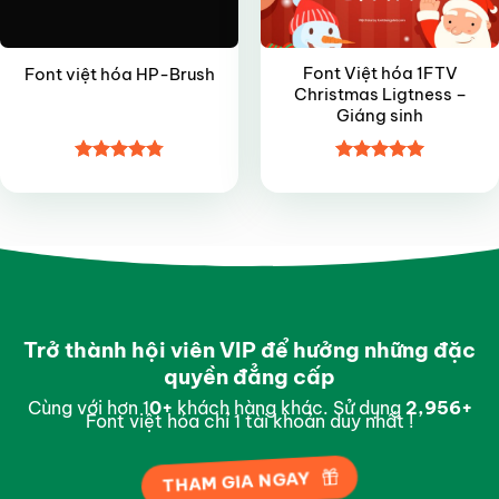
Font Việt hóa 1FTV
Font việt hóa HP-Brush
Christmas Ligtness –
Giáng sinh
Được xếp
Được xếp
hạng
4.8
5
hạng
5
5
sao
sao
Trở thành hội viên VIP để hưởng những đặc
quyền đẳng cấp
Cùng với hơn 1
0
+
khách hàng khác. Sử dụng
2,997
+
Font việt hóa chỉ 1 tài khoản duy nhất !
THAM GIA NGAY