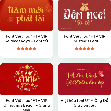
Font Việt hóa 1FTV VIP
Font Việt hóa 1FTV VIP
Selamat Raya – Font tết
Christmas Leaf
Được xếp
Được xếp
VIP
FREE
hạng
4.9
5
hạng
5
5
sao
sao
Font Việt hóa 1FTV VIP
Việt hóa font UTM Ông Đồ
Christmas Beach – Giáng
Già ,font tết
sinh