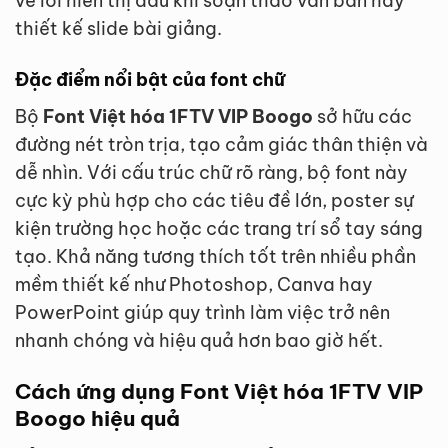
về lỗi hiển thị dấu khi soạn thảo văn bản hay
thiết kế slide bài giảng.
Đặc điểm nổi bật của font chữ
Bộ
Font Việt hóa 1FTV VIP Boogo
sở hữu các
đường nét tròn trịa, tạo cảm giác thân thiện và
dễ nhìn. Với cấu trúc chữ rõ ràng, bộ font này
cực kỳ phù hợp cho các tiêu đề lớn, poster sự
kiện trường học hoặc các trang trí sổ tay sáng
tạo. Khả năng tương thích tốt trên nhiều phần
mềm thiết kế như Photoshop, Canva hay
PowerPoint giúp quy trình làm việc trở nên
nhanh chóng và hiệu quả hơn bao giờ hết.
Cách ứng dụng Font Việt hóa 1FTV VIP
Boogo hiệu quả