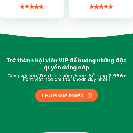
Được xếp
Được xếp
hạng
4.8
5
hạng
4.7
5
sao
sao
Trở thành hội viên VIP để hưởng những đặc
quyền đẳng cấp
Cùng với hơn 1
0
+
khách hàng khác. Sử dụng
2,998
+
Font việt hóa chỉ 1 tài khoản duy nhất !
THAM GIA NGAY