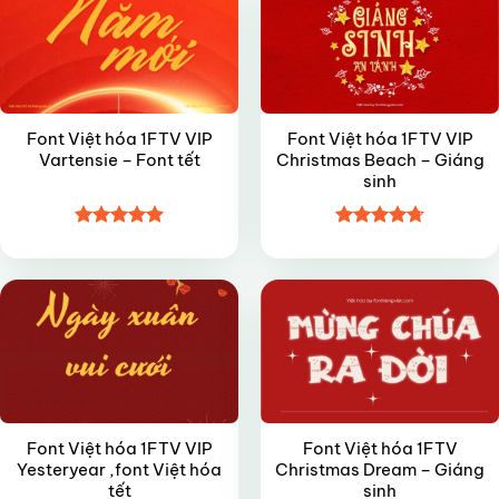
Font Việt hóa 1FTV VIP
Font Việt hóa 1FTV VIP
Vartensie – Font tết
Christmas Beach – Giáng
sinh
Được xếp
Được xếp
VIP
VIP
hạng
4.9
5
hạng
4.7
5
sao
sao
Font Việt hóa 1FTV VIP
Font Việt hóa 1FTV
Yesteryear ,font Việt hóa
Christmas Dream – Giáng
tết
sinh