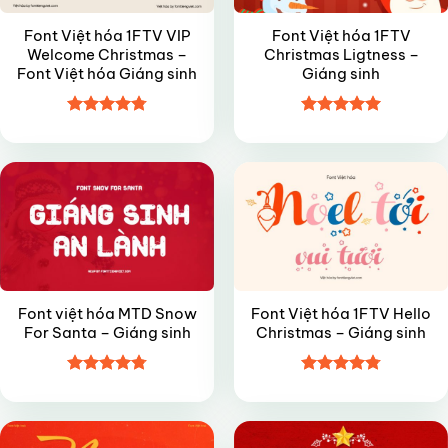
Font Việt hóa 1FTV VIP
Font Việt hóa 1FTV
Welcome Christmas –
Christmas Ligtness –
Font Việt hóa Giáng sinh
Giáng sinh
Được xếp
Được xếp
VIP
FREE
hạng
4.8
5
hạng
5
5
sao
sao
Font việt hóa MTD Snow
Font Việt hóa 1FTV Hello
For Santa – Giáng sinh
Christmas – Giáng sinh
Được xếp
Được xếp
VIP
VIP
hạng
4.8
5
hạng
4.8
5
sao
sao