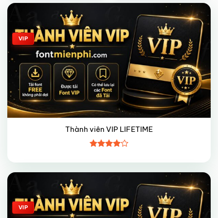
Giảm giá!
VIP
Thành viên VIP LIFETIME
Được
xếp hạng
4
5 sao
Giảm giá!
VIP