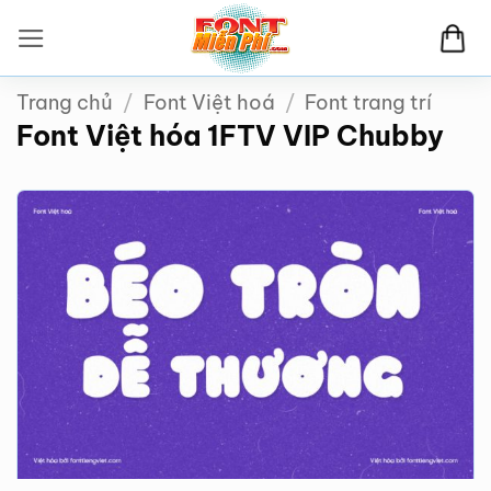
Bỏ
qua
nội
Trang chủ
/
Font Việt hoá
/
Font trang trí
dung
Font Việt hóa 1FTV VIP Chubby