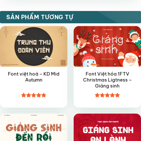
sao
VIP
VIP
SẢN PHẨM TƯƠNG TỰ
Font việt hoá – KD Mid
Font Việt hóa 1FTV
Autumn
Christmas Ligtness –
Giáng sinh
Được xếp
Được xếp
VIP
VIP
hạng
4.8
5
hạng
5
5
sao
sao