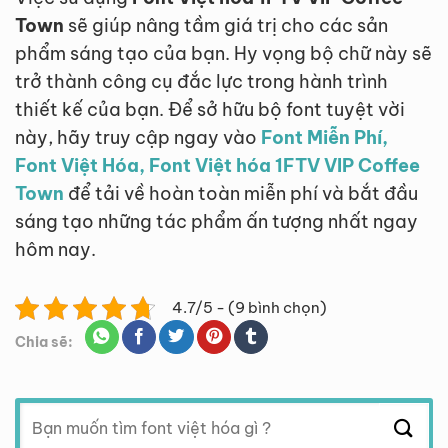
Town
sẽ giúp nâng tầm giá trị cho các sản
phẩm sáng tạo của bạn. Hy vọng bộ chữ này sẽ
trở thành công cụ đắc lực trong hành trình
thiết kế của bạn. Để sở hữu bộ font tuyệt vời
này, hãy truy cập ngay vào
Font Miễn Phí,
Font Việt Hóa, Font Việt hóa 1FTV VIP Coffee
Town
để tải về hoàn toàn miễn phí và bắt đầu
sáng tạo những tác phẩm ấn tượng nhất ngay
hôm nay.
4.7/5 - (9 bình chọn)
Chia sẽ:
Tìm
kiếm: