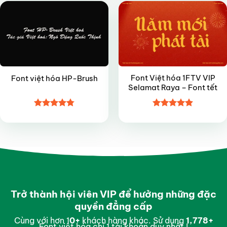
Font Việt hóa 1FTV VIP
Font việt hóa HP-Brush
Selamat Raya – Font tết
Được xếp
Được xếp
hạng
4.8
5
hạng
4.9
5
sao
sao
Trở thành hội viên VIP để hưởng những đặc
quyền đẳng cấp
Cùng với hơn 1
0
+
khách hàng khác. Sử dụng
2,703
+
Font việt hóa chỉ 1 tài khoản duy nhất !