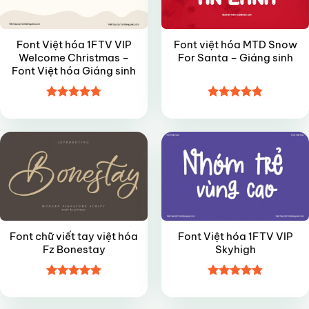
Font Việt hóa 1FTV VIP
Font việt hóa MTD Snow
Welcome Christmas –
For Santa – Giáng sinh
Font Việt hóa Giáng sinh
Được xếp
Được xếp
FREE
VIP
hạng
4.8
5
hạng
4.8
5
sao
sao
Font chữ viết tay việt hóa
Font Việt hóa 1FTV VIP
Fz Bonestay
Skyhigh
Được xếp
Được xếp
VIP
VIP
hạng
4.9
5
hạng
4.8
5
sao
sao