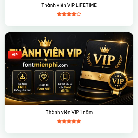
Thành viên VIP LIFETIME
Được
xếp hạng
4
5 sao
Giảm giá!
VIP
Thành viên VIP 1 năm
Được xếp
hạng
5
5