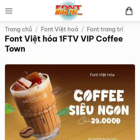
Bỏ
qua
nội
Trang chủ
/
Font Việt hoá
/
Font trang trí
dung
Font Việt hóa 1FTV VIP Coffee
Town