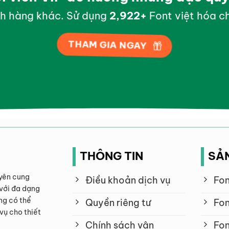
h hàng khác. Sử dụng
2,998
+
Font việt hóa ch
THAM GIA NGAY
THÔNG TIN
SẢ
yên cung
Điều khoản dịch vụ
Fon
với đa dạng
ng có thể
Quyền riêng tư
Fon
vụ cho thiết
Chính sách vận
Fon