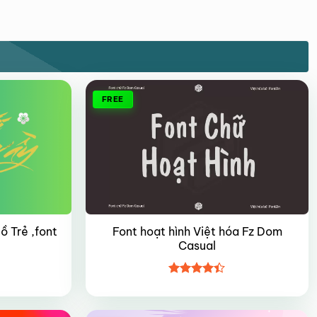
FREE
 Trẻ ,font
Font hoạt hình Việt hóa Fz Dom
Casual
Được xếp
hạng
4.4
5 sao