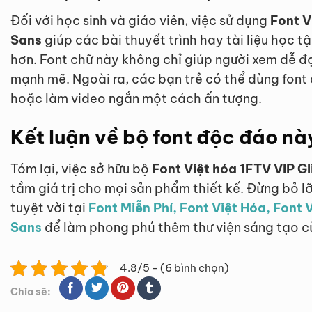
Đối với học sinh và giáo viên, việc sử dụng
Font V
Sans
giúp các bài thuyết trình hay tài liệu học t
hơn. Font chữ này không chỉ giúp người xem dễ 
mạnh mẽ. Ngoài ra, các bạn trẻ có thể dùng font
hoặc làm video ngắn một cách ấn tượng.
Kết luận về bộ font độc đáo nà
Tóm lại, việc sở hữu bộ
Font Việt hóa 1FTV VIP Gl
tầm giá trị cho mọi sản phẩm thiết kế. Đừng bỏ lỡ
tuyệt vời tại
Font Miễn Phí, Font Việt Hóa, Font 
Sans
để làm phong phú thêm thư viện sáng tạo 
4.8/5 - (6 bình chọn)
Chia sẽ: