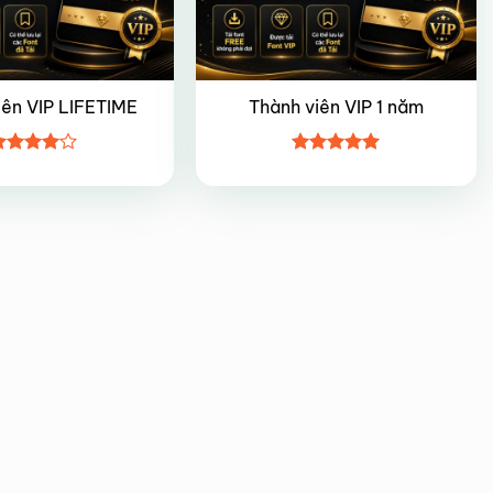
iên VIP LIFETIME
Thành viên VIP 1 năm
ược
Được xếp
ếp hạng
hạng
5
5
5 sao
sao