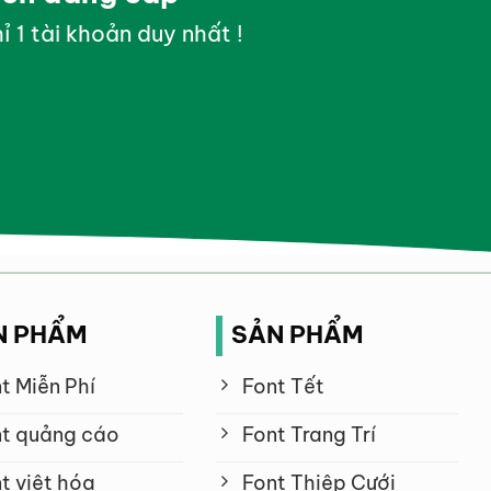
ỉ 1 tài khoản duy nhất !
N PHẨM
SẢN PHẨM
t Miễn Phí
Font Tết
t quảng cáo
Font Trang Trí
t việt hóa
Font Thiệp Cưới