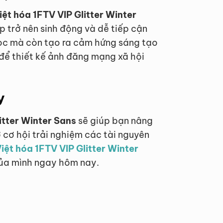
iệt hóa 1FTV VIP Glitter Winter
ập trở nên sinh động và dễ tiếp cận
đọc mà còn tạo ra cảm hứng sáng tạo
 để thiết kế ảnh đăng mạng xã hội
y
itter Winter Sans
sẽ giúp bạn nâng
 cơ hội trải nghiệm các tài nguyên
Việt hóa 1FTV VIP Glitter Winter
của mình ngay hôm nay.