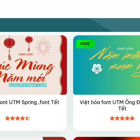
FREE
Việt hóa font UTM Ông Đồ
font UTM Spring ,font Tết
Tết
Được xếp
Được xếp
hạng
4.45
hạng
4.8
5
5 sao
sao