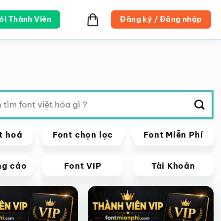
ói Thành Viên
Đăng ký / Đăng nhập
t hoá
Font chọn lọc
Font Miễn Phí
ng cáo
Font VIP
Tài Khoản
VIP
Giảm giá!