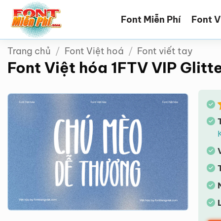
Bỏ
Font Miễn Phí
Font V
qua
nội
dung
Trang chủ
/
Font Việt hoá
/
Font viết tay
Font Việt hóa 1FTV VIP Glitt