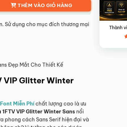
THÊM VÀO GIỎ HÀNG
n. Sử dụng cho mục đích thương mại
Thành v
Đ
x
4
Sans Đẹp Mắt Cho Thiết Kế
V VIP Glitter Winter
Font Miễn Phí
chất lượng cao là ưu
a 1FTV VIP Glitter Winter Sans
nổi
a phong cách Sans Serif hiện đại và