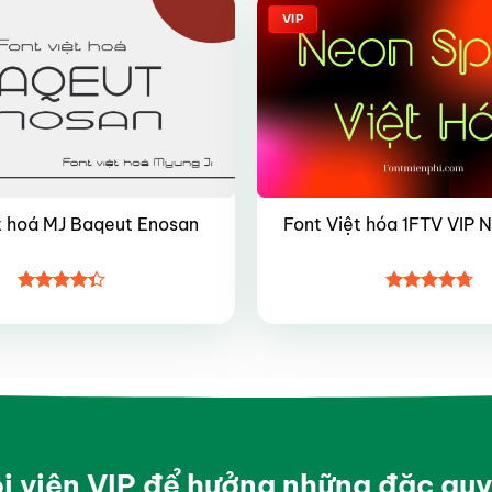
VIP
t hoá MJ Baqeut Enosan
Font Việt hóa 1FTV VIP 
Được xếp
Được xếp
hạng
4.35
hạng
4.7
5
5 sao
sao
ội viên VIP để hưởng những đặc qu