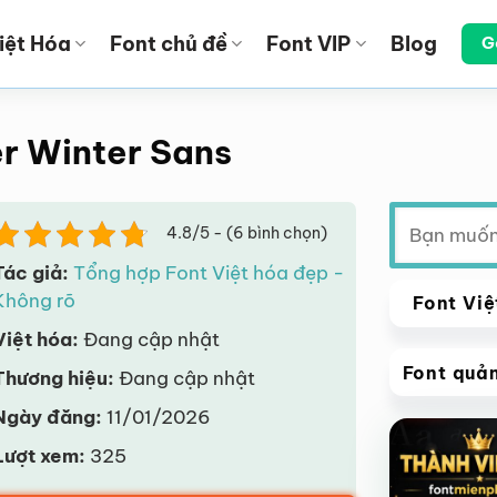
iệt Hóa
Font chủ đề
Font VIP
Blog
G
er Winter Sans
Tìm
4.8/5 - (6 bình chọn)
kiếm:
Tác giả:
Tổng hợp Font Việt hóa đẹp -
Không rõ
Font Việ
Việt hóa:
Đang cập nhật
Font quả
Thương hiệu:
Đang cập nhật
VIP
Ngày đăng:
11/01/2026
Giảm giá!
Lượt xem:
325