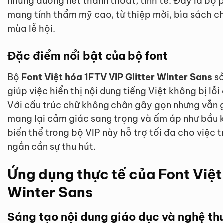
những đường nét thanh thoát, tinh tế. Đây là bộ
mang tính thẩm mỹ cao, từ thiệp mời, bìa sách c
mùa lễ hội.
Đặc điểm nổi bật của bộ font
Bộ
Font Việt hóa 1FTV VIP Glitter Winter Sans
sở
giúp việc hiển thị nội dung tiếng Việt không bị l
Với cấu trúc chữ không chân gãy gọn nhưng vẫn 
mang lại cảm giác sang trọng và ấm áp như bầu 
biến thể trong bộ VIP này hỗ trợ tối đa cho việc 
ngắn cần sự thu hút.
Ứng dụng thực tế của Font Việt
Winter Sans
Sáng tạo nội dung giáo dục và nghệ th