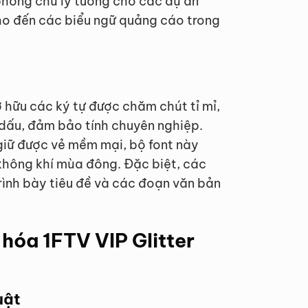
 phông chữ lý tưởng cho các dự án
ho đến các biểu ngữ quảng cáo trong
 hữu các ký tự được chăm chút tỉ mỉ,
ỗi dấu, đảm bảo tính chuyên nghiệp.
giữ được vẻ mềm mại, bộ font này
không khí mùa đông. Đặc biệt, các
trình bày tiêu đề và các đoạn văn bản
 hóa 1FTV VIP Glitter
uật