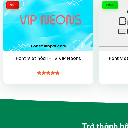
VIP
FREE
Font Việt hóa 1FTV VIP Neons
Font việ
Được xếp
hạng
4.8
5
sao
Trở thành h