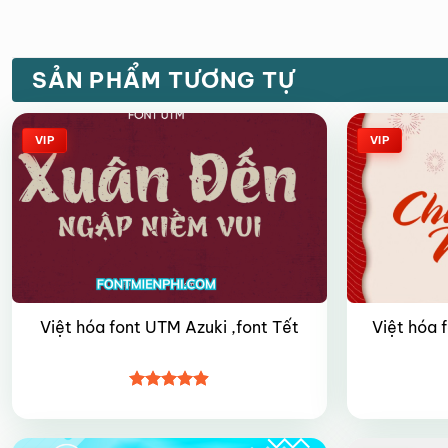
SẢN PHẨM TƯƠNG TỰ
VIP
VIP
Việt hóa font UTM Azuki ,font Tết
Việt hóa 
Được xếp
hạng
4.9
5
sao