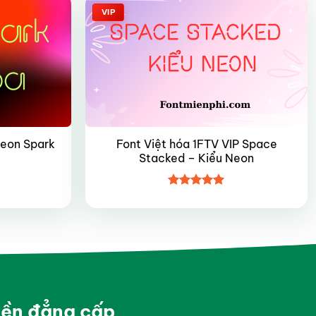
VIP
Font Việt hóa 1FTV VIP Space
Neon Spark
Stacked – Kiểu Neon
Được xếp
hạng
5
5
sao
yền đẳng cấp