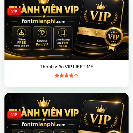
VIP
Thành viên VIP LIFETIME
Được
xếp hạng
4
5 sao
Giảm giá!
VIP