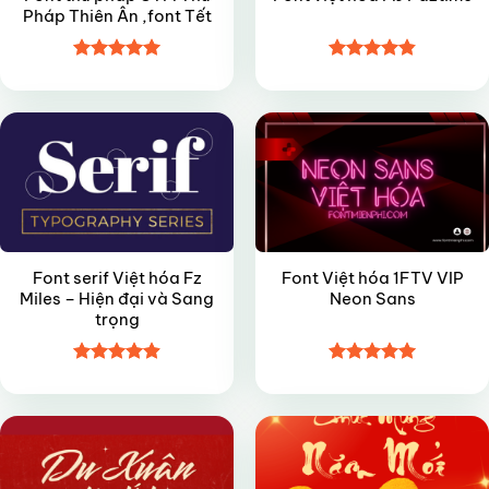
Pháp Thiên Ân ,font Tết
Được xếp
Được xếp
FREE
VIP
hạng
5
5
hạng
4.85
sao
5 sao
Font serif Việt hóa Fz
Font Việt hóa 1FTV VIP
Miles – Hiện đại và Sang
Neon Sans
trọng
Được xếp
Được xếp
FREE
FREE
hạng
4.9
5
hạng
5
5
sao
sao