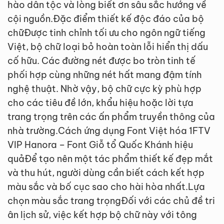
hào dân tộc và lòng biết ơn sâu sắc hướng về
cội nguồn.Đặc điểm thiết kế độc đáo của bộ
chữĐược tinh chỉnh tối ưu cho ngôn ngữ tiếng
Việt, bộ chữ loại bỏ hoàn toàn lỗi hiển thị dấu
cố hữu. Các đường nét được bo tròn tinh tế
phối hợp cùng những nét hất mang đậm tính
nghệ thuật. Nhờ vậy, bộ chữ cực kỳ phù hợp
cho các tiêu đề lớn, khẩu hiệu hoặc lời tựa
trang trọng trên các ấn phẩm truyền thông của
nhà trường.Cách ứng dụng Font Việt hóa 1FTV
VIP Hanora – Font Giỗ tổ Quốc Khánh hiệu
quảĐể tạo nên một tác phẩm thiết kế đẹp mắt
và thu hút, người dùng cần biết cách kết hợp
màu sắc và bố cục sao cho hài hòa nhất.Lựa
chọn màu sắc trang trọngĐối với các chủ đề tri
ân lịch sử, việc kết hợp bộ chữ này với tông