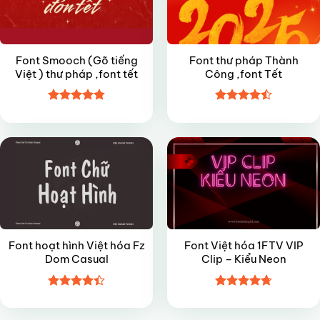
Font Smooch (Gõ tiếng
Font thư pháp Thành
Việt ) thư pháp ,font tết
Công ,font Tết
Được xếp
Được xếp
FREE
VIP
hạng
4.8
5
hạng
4.5
sao
5 sao
Font hoạt hình Việt hóa Fz
Font Việt hóa 1FTV VIP
Dom Casual
Clip – Kiểu Neon
Được xếp
Được xếp
hạng
4.4
hạng
4.7
5
5 sao
sao