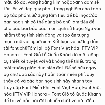
màu đỏ đô, vàng hoàng kim hoặc xanh đậm sẽ
tôn lên vẻ đẹp quý phái, trang nghiêm cho toàn
bộ tác phẩm.Sử dụng làm tiêu đề bài họcCác
bạn học sinh có thể dùng bộ chữ làm tiêu đề
cho các bài báo cáo môn Lịch sử hoặc Ngữ văn
nhằm tăng tính sinh động và tạo ấn tượng
mạnh mẽ với người xem.Kết luận và hướng dẫn
tải font chữTóm lại, bộ Font Việt hóa 1FTV VIP
Hanora – Font Giỗ tổ Quốc Khánh là một công
cụ thiết kế tuyệt vời và không thể thiếu trong
môi trường giáo dục hiện đại. Để sở hữu ngay
bộ chữ đặc sắc này hoàn toàn miễn phí, quý
thầy cô và các bạn học sinh hãy nhanh tay
truy cập Font Miễn Phí, Font Việt Hóa, Font Việt
hóa 1FTV VIP Hanora – Font Giỗ tổ Quốc Khánh
để tải về bản cài đặt chuẩn nhất và bắt đầu