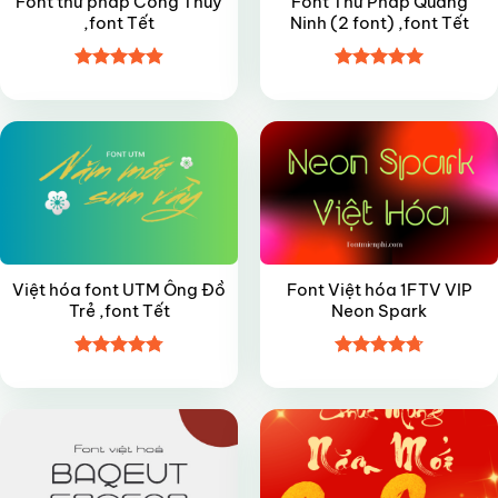
Font thư pháp Công Thuỷ
Font Thư Pháp Quang
,font Tết
Ninh (2 font) ,font Tết
Được xếp
Được xếp
FREE
VIP
hạng
4.9
5
hạng
5
5
sao
sao
Việt hóa font UTM Ông Đồ
Font Việt hóa 1FTV VIP
Trẻ ,font Tết
Neon Spark
Được xếp
Được xếp
FREE
FREE
hạng
4.8
5
hạng
4.7
5
sao
sao