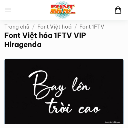
Bỏ
qua
nội
Trang chủ
/
Font Việt hoá
/
Font 1FTV
dung
Font Việt hóa 1FTV VIP
Hiragenda