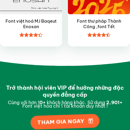
Font việt hoá MJ Baqeut
Font thư pháp Thành
Enosan
Công ,font Tết
Được xếp
Được xếp
hạng
4.35
hạng
4.5
5 sao
5 sao
Trở thành hội viên VIP để hưởng những đặc
quyền đẳng cấp
Cùng với hơn 1
0
+
khách hàng khác. Sử dụng
2,995
+
Font việt hóa chỉ 1 tài khoản duy nhất !
THAM GIA NGAY