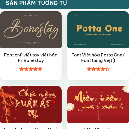
FREE
FREE
SẢN PHẨM TƯƠNG TỰ
Font chữ viết tay việt hóa
Font Việt hóa Potta One (
Fz Bonestay
Font tiếng Việt )
Được xếp
Được xếp
FREE
FREE
hạng
4.9
5
hạng
4.5
sao
5 sao