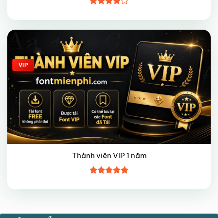
Được
xếp hạng
4
5 sao
Giảm giá!
VIP
Thành viên VIP 1 năm
Được xếp
hạng
5
5
sao