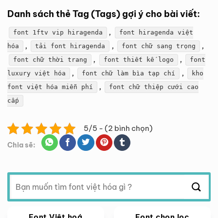
Danh sách thẻ Tag (Tags) gợi ý cho bài viết:
,
font 1ftv vip hiragenda
font hiragenda việt
,
,
,
hóa
tải font hiragenda
font chữ sang trọng
,
,
font chữ thời trang
font thiết kế logo
font
,
,
luxury việt hóa
font chữ làm bìa tạp chí
kho
,
font việt hóa miễn phí
font chữ thiệp cưới cao
cấp
5/5 - (2 bình chọn)
Chia sẽ:
Tìm
kiếm:
Font Việt hoá
Font chọn lọc