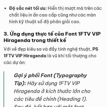
Độ sắc nét tối ưu:
Hiển thị mượt mà trên các
chất liệu in ấn cao cấp cũng như các màn
hình kỹ thuật số độ phân giải cao.
3. Ứng dụng thực tế của Font 1FTV VIP
Hiragenda trong thiết kế
Với vẻ đẹp kiêu sa và đầy tính nghệ thuật,
PS
1FTV VIP Hiragenda
là vũ khí tối thượng cho
các dự án:
Gợi ý phối Font (Typography
Tip):
Hãy sử dụng 1FTV VIP
Hiragenda ở kích thước lớn cho
các tiêu đề chính (Heading 1).
Sau đó, kết hợp với một font