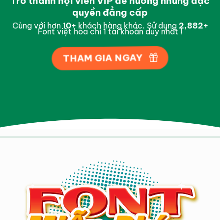
Trở thành hội viên VIP để hưởng những đặc
quyền đẳng cấp
Cùng với hơn 1
0
+
khách hàng khác. Sử dụng
2,995
+
Font việt hóa chỉ 1 tài khoản duy nhất !
THAM GIA NGAY