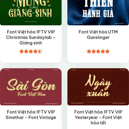
Font Việt hóa 1FTV VIP
Font Việt hóa UTM
Christmas Sundaylab –
Gunslinger
Giáng sinh
Được xếp
Được xếp
VIP
VIP
hạng
4.45
hạng
4.9
5
5 sao
sao
Font Việt hóa 1FTV VIP
Font Việt hóa 1FTV VIP
Sinethar – Font Vintage
Yesteryear – Font Việt
hóa tết