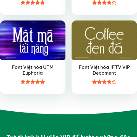
Được xếp
Được xếp
VIP
VIP
hạng
4.85
hạng
4.35
5 sao
5 sao
Font Việt hóa UTM
Font Việt hóa 1FTV VIP
Euphoria
Decoment
Được xếp
Được xếp
hạng
4.9
5
hạng
4.35
sao
5 sao