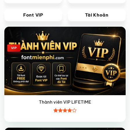
Font VIP
Tài Khoản
Giảm giá!
VIP
Thành viên VIP LIFETIME
Được
xếp hạng
4
5 sao