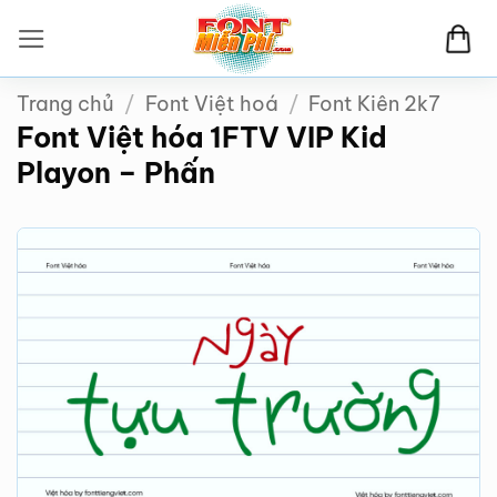
Bỏ
qua
nội
Trang chủ
/
Font Việt hoá
/
Font Kiên 2k7
dung
Font Việt hóa 1FTV VIP Kid
Playon – Phấn