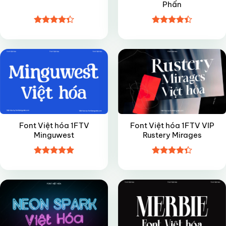
Phấn
Được xếp
Được xếp
VIP
VIP
hạng
4.35
hạng
4.4
5 sao
5 sao
Font Việt hóa 1FTV
Font Việt hóa 1FTV VIP
Minguwest
Rustery Mirages
Được xếp
Được xếp
VIP
VIP
hạng
5
5
hạng
4.35
sao
5 sao