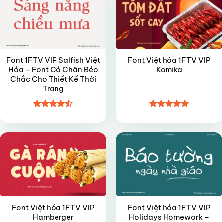
Font 1FTV VIP Salfish Việt
Font Việt hóa 1FTV VIP
Hóa – Font Có Chân Béo
Komika
Chắc Cho Thiết Kế Thời
Trang
Được xếp
Được xếp
VIP
VIP
hạng
4.45
hạng
4.95
5 sao
5 sao
Font Việt hóa 1FTV VIP
Font Việt hóa 1FTV VIP
Hamberger
Holidays Homework –