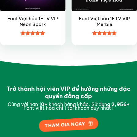
Font Việt hóa 1FTV VIP
Font Việt hóa 1FTV VIP
Neon Spark
Merbie
Được xếp
Được xếp
hạng
4.95
hạng
4.85
5 sao
5 sao
Trở thành hội viên VIP để hưởng những đặc
quyền đẳng cấp
Cùng với hơn 1
0
+
khách hàng khác. Sử dụng
2,996
+
Font việt hóa chỉ 1 tài khoản duy nhất !
THAM GIA NGAY