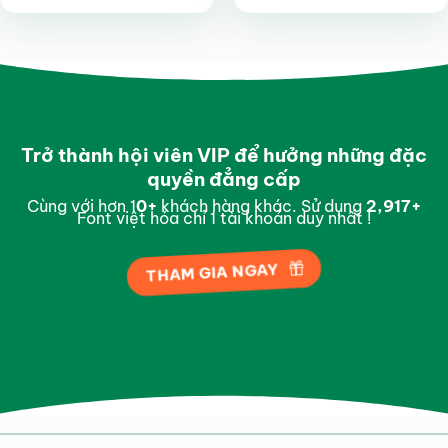
hạng
4.7
5
hạng
4.8
5
sao
sao
Trở thành hội viên VIP để hưởng những đặc
quyền đẳng cấp
Cùng với hơn 1
0
+
khách hàng khác. Sử dụng
2,995
+
Font việt hóa chỉ 1 tài khoản duy nhất !
THAM GIA NGAY