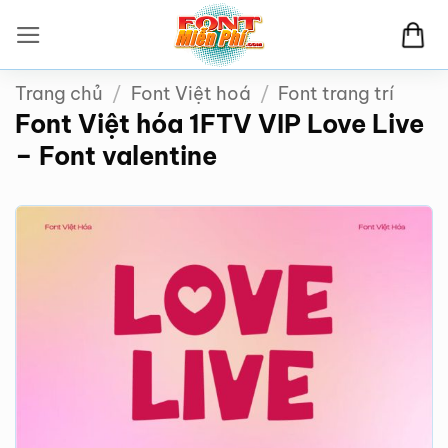
Bỏ
qua
nội
Trang chủ
/
Font Việt hoá
/
Font trang trí
dung
Font Việt hóa 1FTV VIP Love Live
– Font valentine