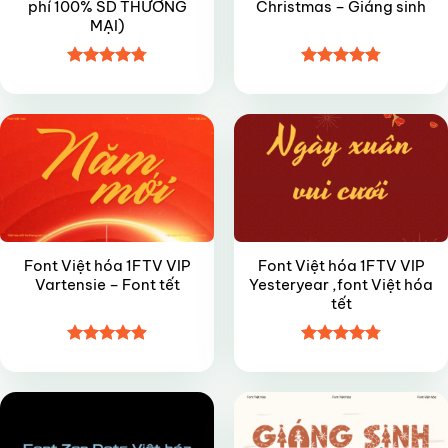
phí 100% SD THƯƠNG
Christmas – Giáng sinh
MẠI)
Được xếp
Được xếp
VIP
VIP
hạng
4.8
5
hạng
4.8
5
sao
sao
Font Việt hóa 1FTV VIP
Font Việt hóa 1FTV VIP
Vartensie – Font tết
Yesteryear ,font Việt hóa
tết
Được xếp
Được xếp
FREE
VIP
hạng
4.9
5
hạng
4.8
5
sao
sao