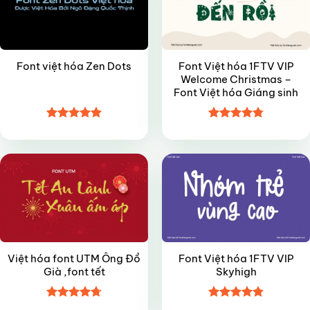
Font Việt hóa 1FTV VIP
Font việt hóa Zen Dots
Welcome Christmas –
Font Việt hóa Giáng sinh
Được xếp
Được xếp
FREE
VIP
hạng
4.9
5
hạng
4.8
5
sao
sao
Việt hóa font UTM Ông Đồ
Font Việt hóa 1FTV VIP
Già ,font tết
Skyhigh
Được xếp
Được xếp