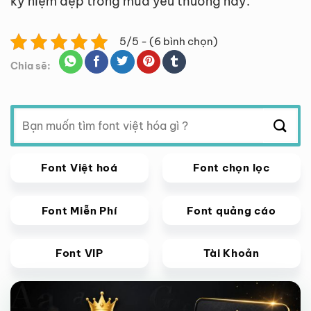
kỷ niệm đẹp trong mùa yêu thương này.
5/5 - (6 bình chọn)
Chia sẽ:
Tìm
kiếm:
Font Việt hoá
Font chọn lọc
Font Miễn Phí
Font quảng cáo
Font VIP
Tài Khoản
Giảm giá!