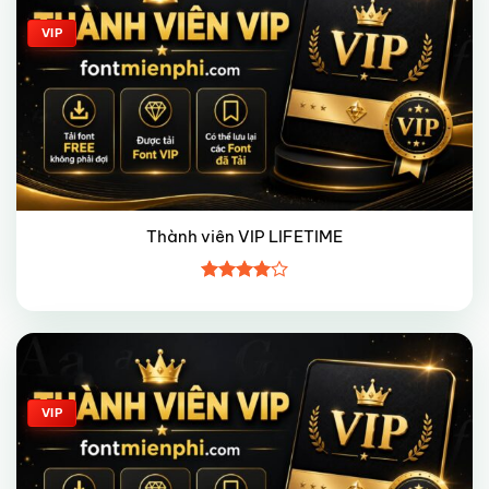
VIP
Thành viên VIP LIFETIME
Được
xếp hạng
4
5 sao
Giảm giá!
VIP