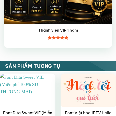
Thành viên VIP 1 năm
Được xếp
hạng
5
5
sao
VIP
FREE
SẢN PHẨM TƯƠNG TỰ
Font Dita Sweet VIE (Miễn
Font Việt hóa 1FTV Hello