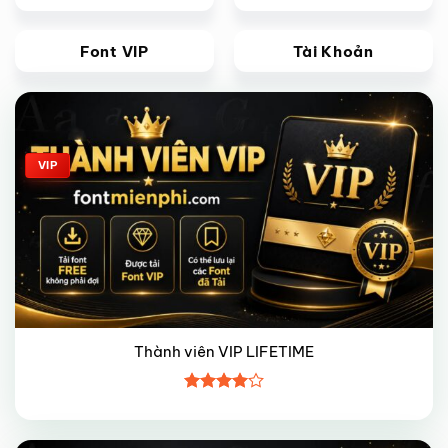
Font VIP
Tài Khoản
Giảm giá!
VIP
Thành viên VIP LIFETIME
Được
xếp hạng
4
5 sao