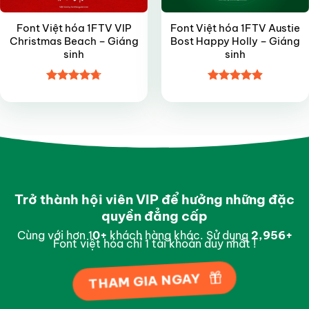
Font Việt hóa 1FTV VIP
Font Việt hóa 1FTV Austie
Christmas Beach – Giáng
Bost Happy Holly – Giáng
sinh
sinh
Được xếp
Được xếp
hạng
4.7
5
hạng
4.9
5
sao
sao
Trở thành hội viên VIP để hưởng những đặc
quyền đẳng cấp
Cùng với hơn 1
0
+
khách hàng khác. Sử dụng
2,997
+
Font việt hóa chỉ 1 tài khoản duy nhất !
THAM GIA NGAY