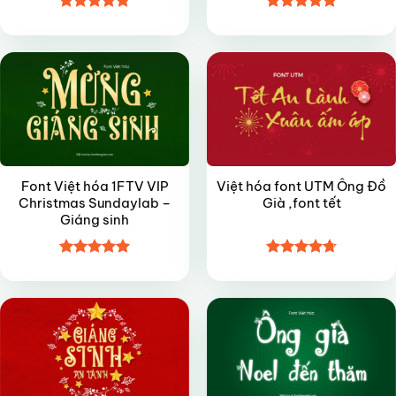
Được xếp
Được xếp
VIP
FREE
hạng
4.8
5
hạng
4.9
5
sao
sao
Font Việt hóa 1FTV VIP
Việt hóa font UTM Ông Đồ
Christmas Sundaylab –
Già ,font tết
Giáng sinh
Được xếp
Được xếp
VIP
VIP
hạng
5
5
hạng
4.7
5
sao
sao