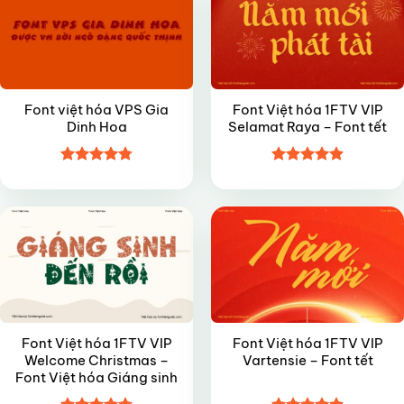
Font việt hóa VPS Gia
Font Việt hóa 1FTV VIP
Dinh Hoa
Selamat Raya – Font tết
Được xếp
Được xếp
VIP
VIP
hạng
4.8
5
hạng
4.9
5
sao
sao
Font Việt hóa 1FTV VIP
Font Việt hóa 1FTV VIP
Welcome Christmas –
Vartensie – Font tết
Font Việt hóa Giáng sinh