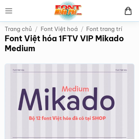
Bỏ
qua
nội
Trang chủ
/
Font Việt hoá
/
Font trang trí
dung
Font Việt hóa 1FTV VIP Mikado
Medium