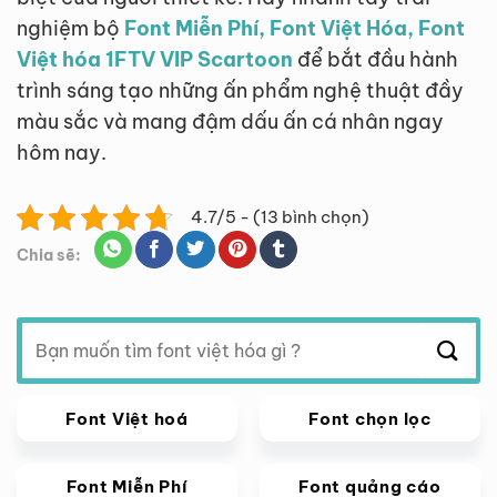
nghiệm bộ
Font Miễn Phí, Font Việt Hóa, Font
Việt hóa 1FTV VIP Scartoon
để bắt đầu hành
trình sáng tạo những ấn phẩm nghệ thuật đầy
màu sắc và mang đậm dấu ấn cá nhân ngay
hôm nay.
4.7/5 - (13 bình chọn)
Chia sẽ:
Tìm
kiếm:
Font Việt hoá
Font chọn lọc
Font Miễn Phí
Font quảng cáo