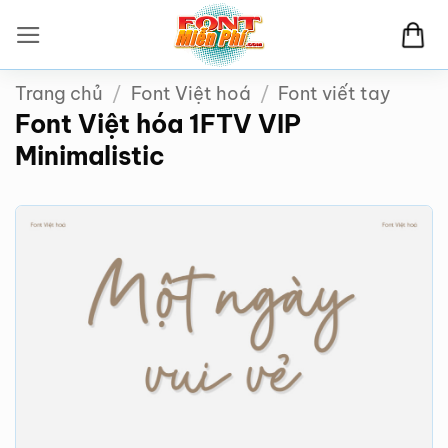
Bỏ
qua
nội
Trang chủ
/
Font Việt hoá
/
Font viết tay
dung
Font Việt hóa 1FTV VIP
Minimalistic