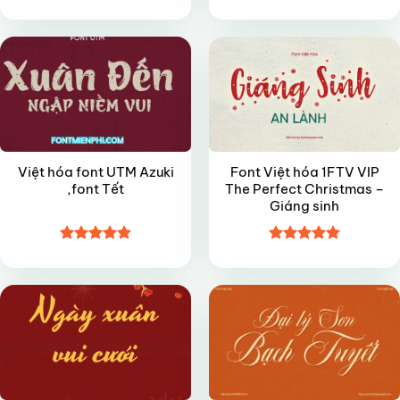
Được xếp
Được xếp
VIP
VIP
hạng
5
5
hạng
4.85
sao
5 sao
Việt hóa font UTM Azuki
Font Việt hóa 1FTV VIP
,font Tết
The Perfect Christmas –
Giáng sinh
Được xếp
Được xếp
VIP
VIP
hạng
4.9
5
hạng
4.95
sao
5 sao