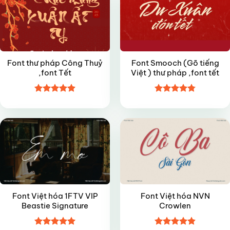
Font thư pháp Công Thuỷ
Font Smooch (Gõ tiếng
,font Tết
Việt ) thư pháp ,font tết
Được xếp
Được xếp
VIP
VIP
hạng
4.9
5
hạng
4.8
5
sao
sao
Font Việt hóa 1FTV VIP
Font Việt hóa NVN
Beastie Signature
Crowlen