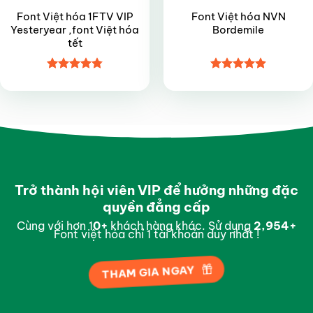
Font Việt hóa 1FTV VIP
Font Việt hóa NVN
Yesteryear ,font Việt hóa
Bordemile
tết
Được xếp
Được xếp
hạng
4.8
5
hạng
4.9
5
sao
sao
Trở thành hội viên VIP để hưởng những đặc
quyền đẳng cấp
Cùng với hơn 1
0
+
khách hàng khác. Sử dụng
2,996
+
Font việt hóa chỉ 1 tài khoản duy nhất !
THAM GIA NGAY