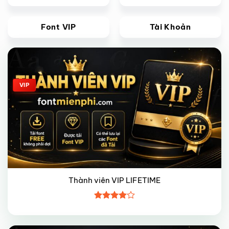
Font VIP
Tài Khoản
Giảm giá!
VIP
Thành viên VIP LIFETIME
Được
xếp hạng
4
5 sao