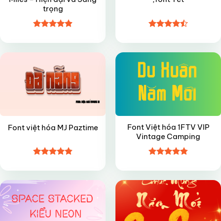
trọng
Được xếp
Được xếp
FREE
FREE
hạng
4.9
5
hạng
4.45
sao
5 sao
Font Việt hóa 1FTV VIP
Font việt hóa MJ Paztime
Vintage Camping
Được xếp
Được xếp
VIP
FREE
hạng
4.85
hạng
4.8
5
5 sao
sao