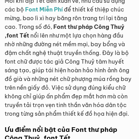
Mỗi khi dịp Tết đến xuân về, nhu cầu sử dụng
các bộ
Font Miễn Phí
để thiết kế thiệp chúc
mừng, bao lì xì hay băng rôn trang trí lại tăng
cao. Trong số đó,
Font thư pháp Công Thuỷ
,font Tết
nổi lên như một lựa chọn hàng đầu
nhờ những đường nét mềm mại, bay bổng và
đậm chất nghệ thuật truyền thống. Đây là bộ
font chữ được tác giả Công Thuỷ tâm huyết
sáng tạo, giúp tái hiện hoàn hảo hình ảnh ông
đồ già và những nét chữ phượng múa rồng bay
trên nền giấy đỏ. Việc sử dụng đúng kiểu chữ
không chỉ giúp ấn phẩm đẹp mắt hơn mà còn
truyền tải trọn vẹn tinh thần văn hóa dân tộc
trong từng sản phẩm thiết kế đồ họa hiện đại.
Ưu điểm nổi bật của Font thư pháp
Công Thuỷ ,font Tết