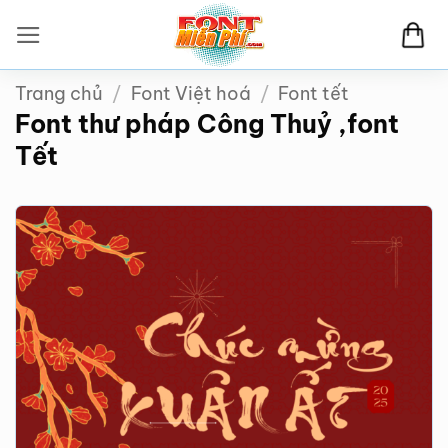
Bỏ
qua
nội
Trang chủ
/
Font Việt hoá
/
Font tết
dung
Font thư pháp Công Thuỷ ,font
Tết