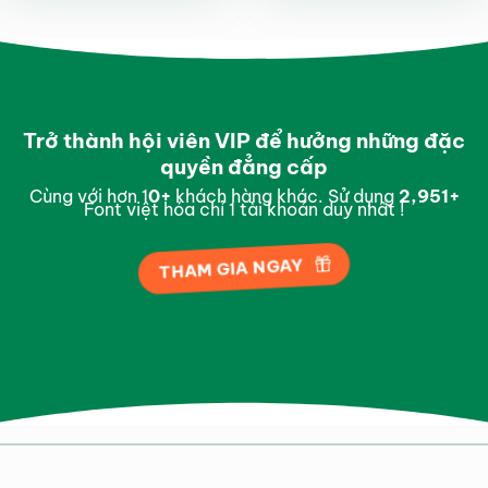
sao
sao
Trở thành hội viên VIP để hưởng những đặc
quyền đẳng cấp
Cùng với hơn 1
0
+
khách hàng khác. Sử dụng
2,997
+
Font việt hóa chỉ 1 tài khoản duy nhất !
THAM GIA NGAY