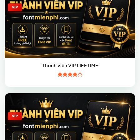
VIP
Thành viên VIP LIFETIME
Được
xếp hạng
4
5 sao
Giảm giá!
VIP