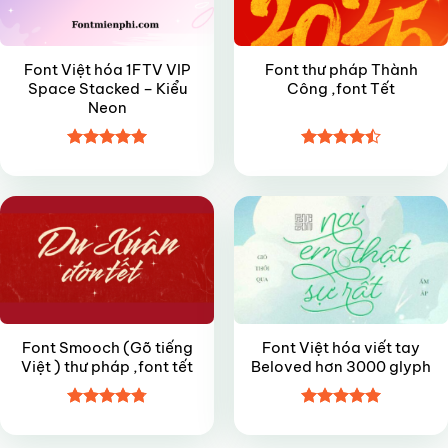
Font Việt hóa 1FTV VIP
Font thư pháp Thành
Space Stacked – Kiểu
Công ,font Tết
Neon
Được xếp
Được xếp
FREE
FREE
hạng
5
5
hạng
4.5
sao
5 sao
Font Smooch (Gõ tiếng
Font Việt hóa viết tay
Việt ) thư pháp ,font tết
Beloved hơn 3000 glyph
Được xếp
Được xếp
hạng
4.8
5
hạng
5
5