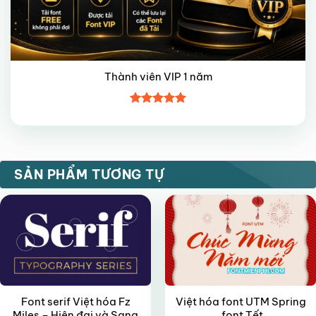
Thành viên VIP 1 năm
Được xếp
hạng
5
5
sao
FREE
VIP
SẢN PHẨM TƯƠNG TỰ
Font serif Việt hóa Fz
Việt hóa font UTM Spring
Miles – Hiện đại và Sang
,font Tết