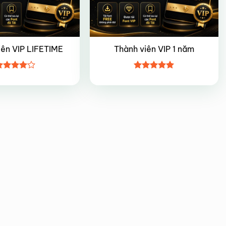
iên VIP LIFETIME
Thành viên VIP 1 năm
ược
Được xếp
ếp hạng
hạng
5
5
5 sao
sao