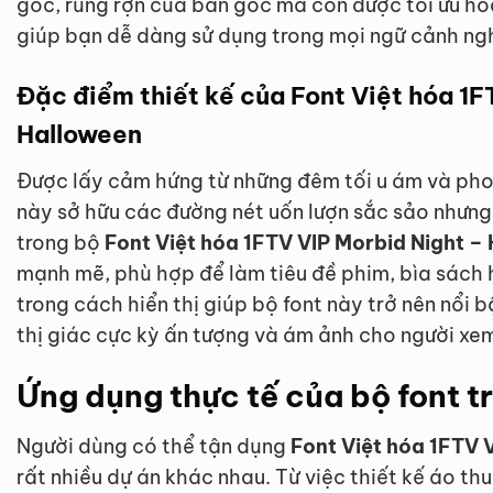
góc, rùng rợn của bản gốc mà còn được tối ưu hó
giúp bạn dễ dàng sử dụng trong mọi ngữ cảnh ng
Đặc điểm thiết kế của Font Việt hóa 1F
Halloween
Được lấy cảm hứng từ những đêm tối u ám và pho
này sở hữu các đường nét uốn lượn sắc sảo nhưng
trong bộ
Font Việt hóa 1FTV VIP Morbid Night –
mạnh mẽ, phù hợp để làm tiêu đề phim, bìa sách h
trong cách hiển thị giúp bộ font này trở nên nổi b
thị giác cực kỳ ấn tượng và ám ảnh cho người xe
Ứng dụng thực tế của bộ font t
Người dùng có thể tận dụng
Font Việt hóa 1FTV 
rất nhiều dự án khác nhau. Từ việc thiết kế áo th