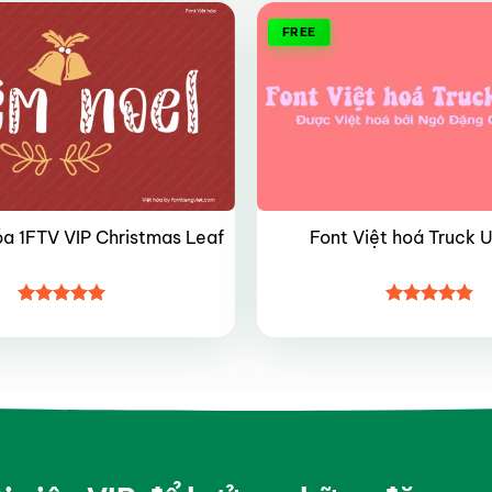
FREE
óa 1FTV VIP Christmas Leaf
Font Việt hoá Truck 
Được xếp
Được xếp
hạng
5
5
hạng
4.8
5
sao
sao