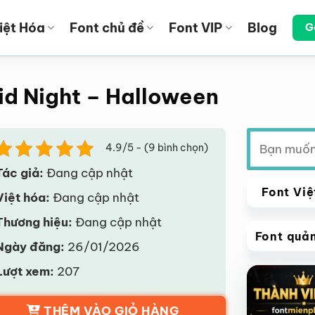
iệt Hóa
Font chủ đề
Font VIP
Blog
G
id Night – Halloween
Tìm
4.9/5 - (9 bình chọn)
kiếm:
Tác giả:
Đang cập nhật
Font Việ
Việt hóa:
Đang cập nhật
Thương hiệu:
Đang cập nhật
Font quả
Ngày đăng:
26/01/2026
VIP
Lượt xem:
207
Giảm giá!
THÊM VÀO GIỎ HÀNG