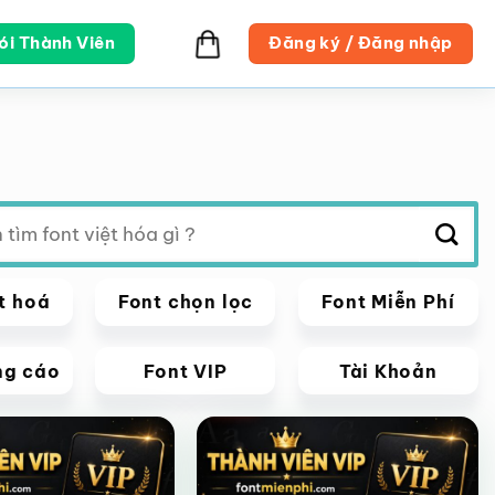
ói Thành Viên
Đăng ký / Đăng nhập
t hoá
Font chọn lọc
Font Miễn Phí
ng cáo
Font VIP
Tài Khoản
VIP
Giảm giá!