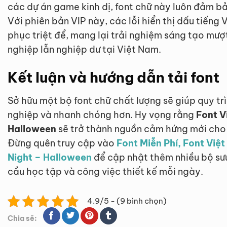
các dự án game kinh dị, font chữ này luôn đảm bả
Với phiên bản VIP này, các lỗi hiển thị dấu tiến
phục triệt để, mang lại trải nghiệm sáng tạo mư
nghiệp lẫn nghiệp dư tại Việt Nam.
Kết luận và hướng dẫn tải font
Sở hữu một bộ font chữ chất lượng sẽ giúp quy tr
nghiệp và nhanh chóng hơn. Hy vọng rằng
Font V
Halloween
sẽ trở thành nguồn cảm hứng mới cho
Đừng quên truy cập vào
Font Miễn Phí, Font Việ
Night – Halloween
để cập nhật thêm nhiều bộ sư
cầu học tập và công việc thiết kế mỗi ngày.
4.9/5 - (9 bình chọn)
Chia sẽ: