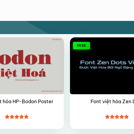
FREE
ệt hóa HP-Bodon Poster
Font việt hóa Zen 
Được xếp
Được xếp
hạng
4.8
5
hạng
4.9
5
sao
sao