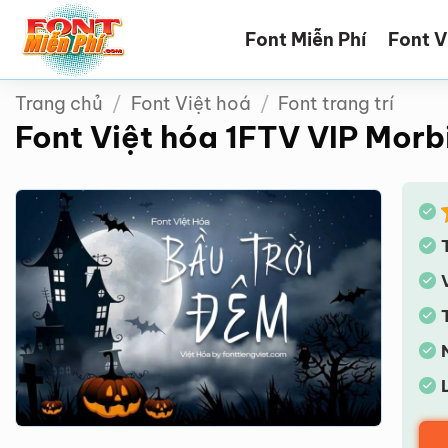
Bỏ
Font Miễn Phí
Font V
qua
nội
dung
Trang chủ
/
Font Việt hoá
/
Font trang trí
Font Việt hóa 1FTV VIP Morb