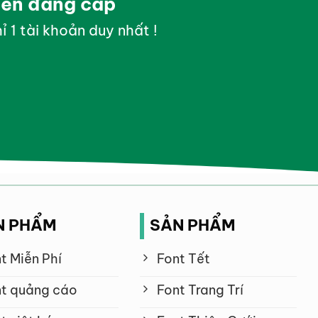
yền đẳng cấp
ỉ 1 tài khoản duy nhất !
N PHẨM
SẢN PHẨM
t Miễn Phí
Font Tết
t quảng cáo
Font Trang Trí