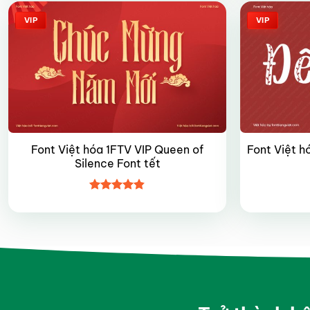
VIP
VIP
Font Việt hóa 1FTV VIP Queen of
Font Việt h
Silence Font tết
Được xếp
hạng
4.8
5
sao