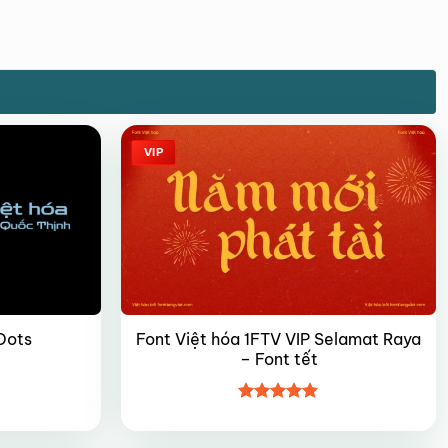
VIP
Font Việt hóa 1FTV VIP Selamat Raya
Dots
– Font tết
Được xếp
hạng
4.9
5
sao