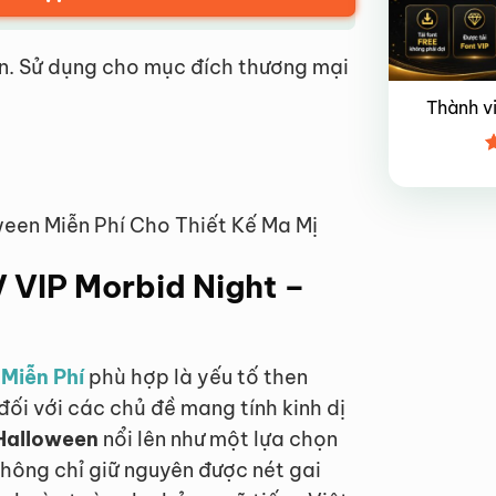
n. Sử dụng cho mục đích thương mại
Thành v
Đ
x
4
ween Miễn Phí Cho Thiết Kế Ma Mị
V VIP Morbid Night –
 Miễn Phí
phù hợp là yếu tố then
đối với các chủ đề mang tính kinh dị
 Halloween
nổi lên như một lựa chọn
không chỉ giữ nguyên được nét gai