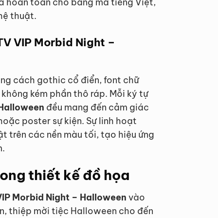
a hoàn toàn cho bảng mã tiếng Việt,
hệ thuật.
TV VIP Morbid Night –
ng cách gothic cổ điển, font chữ
 không kém phần thô ráp. Mỗi ký tự
 Halloween
đều mang đến cảm giác
oặc poster sự kiện. Sự linh hoạt
ật trên các nền màu tối, tạo hiệu ứng
m.
rong thiết kế đồ họa
VIP Morbid Night – Halloween
vào
un, thiệp mời tiệc Halloween cho đến