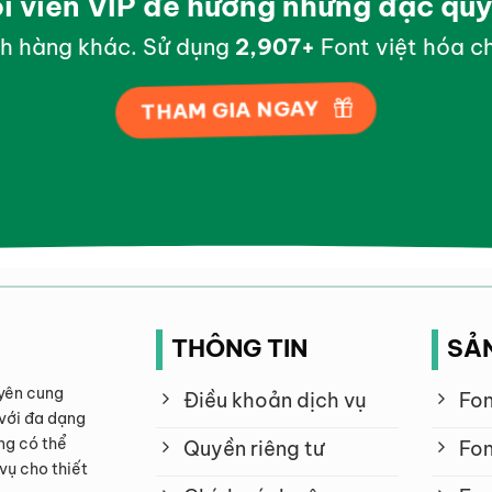
ội viên VIP để hưởng những đặc qu
h hàng khác. Sử dụng
2,998
+
Font việt hóa ch
THAM GIA NGAY
THÔNG TIN
SẢ
yên cung
Điều khoản dịch vụ
Fon
với đa dạng
ng có thể
Quyền riêng tư
Fon
vụ cho thiết