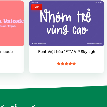
VIP
Unicode
Font Việt hóa 1FTV VIP Skyhigh
Được xếp
hạng
4.8
5
sao