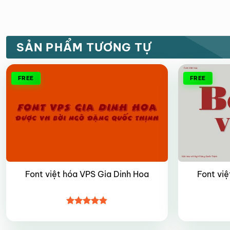
SẢN PHẨM TƯƠNG TỰ
FREE
FREE
Font việt hóa VPS Gia Dinh Hoa
Font vi
Được xếp
hạng
4.8
5
sao