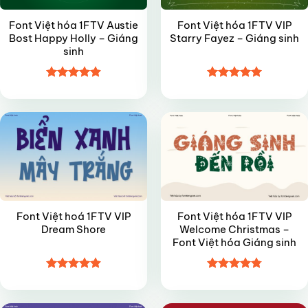
Font Việt hóa 1FTV Austie
Font Việt hóa 1FTV VIP
Bost Happy Holly – Giáng
Starry Fayez – Giáng sinh
sinh
Được xếp
Được xếp
VIP
VIP
hạng
4.9
5
hạng
5
5
sao
sao
Font Việt hoá 1FTV VIP
Font Việt hóa 1FTV VIP
Dream Shore
Welcome Christmas –
Font Việt hóa Giáng sinh
Được xếp
Được xếp
VIP
FREE
hạng
4.9
5
hạng
4.8
5
sao
sao