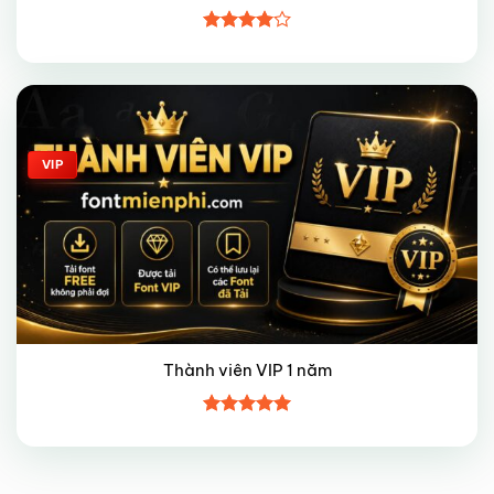
Được
xếp hạng
4
5 sao
Giảm giá!
VIP
Thành viên VIP 1 năm
Được xếp
hạng
5
5
sao