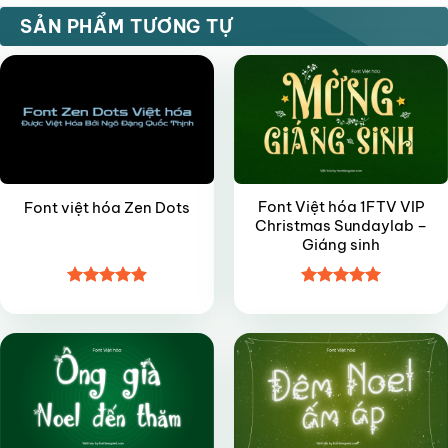
FREE
VIP
SẢN PHẨM TƯƠNG TỰ
Font Việt hóa 1FTV VIP
Font việt hóa Zen Dots
Christmas Sundaylab –
Giáng sinh
Được xếp
Được xếp
VIP
VIP
hạng
4.9
5
hạng
5
5
sao
sao