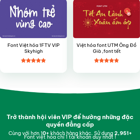
Font Việt hóa 1FTV VIP
Việt hóa font UTM Ông Đồ
Skyhigh
Già ,font tết
Được xếp
Được xếp
hạng
4.8
5
hạng
4.7
5
sao
sao
Trở thành hội viên VIP để hưởng những đặc
quyền đẳng cấp
Cùng với hơn 1
0
+
khách hàng khác. Sử dụng
2,996
+
Font việt hóa chỉ 1 tài khoản duy nhất !