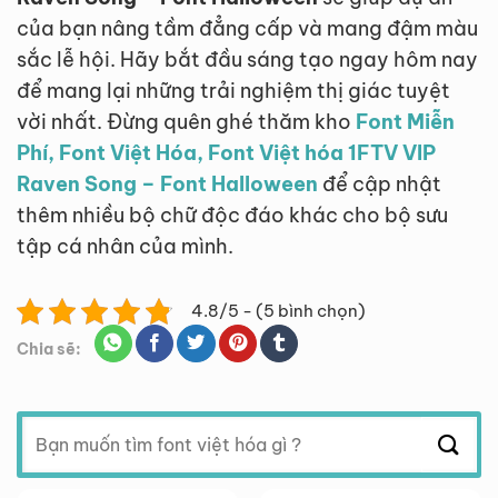
của bạn nâng tầm đẳng cấp và mang đậm màu
sắc lễ hội. Hãy bắt đầu sáng tạo ngay hôm nay
để mang lại những trải nghiệm thị giác tuyệt
vời nhất. Đừng quên ghé thăm kho
Font Miễn
Phí, Font Việt Hóa, Font Việt hóa 1FTV VIP
Raven Song – Font Halloween
để cập nhật
thêm nhiều bộ chữ độc đáo khác cho bộ sưu
tập cá nhân của mình.
4.8/5 - (5 bình chọn)
Chia sẽ:
Tìm
kiếm: