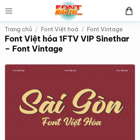
Bỏ
qua
nội
Trang chủ
/
Font Việt hoá
/
Font Vintage
dung
Font Việt hóa 1FTV VIP Sinethar
– Font Vintage