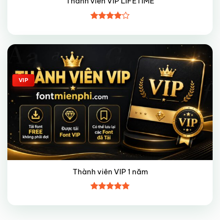
Thành viên VIP LIFETIME
Được
xếp hạng
4
5 sao
Giảm giá!
VIP
Thành viên VIP 1 năm
Được xếp
hạng
5
5
sao