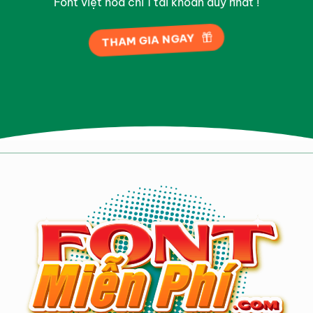
Font việt hóa chỉ 1 tài khoản duy nhất !
THAM GIA NGAY