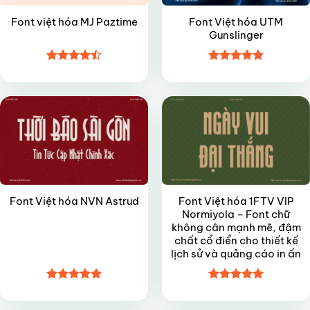
Font Việt hóa UTM
Font việt hóa MJ Paztime
Gunslinger
Được xếp
Được xếp
VIP
VIP
hạng
4.5
hạng
4.9
5
5 sao
sao
Font Việt hóa 1FTV VIP
Font Việt hóa NVN Astrud
Normiyola – Font chữ
không cân mạnh mẽ, đậm
chất cổ điển cho thiết kế
lịch sử và quảng cáo in ấn
Được xếp
Được xếp
VIP
VIP
hạng
5
5
hạng
4.95