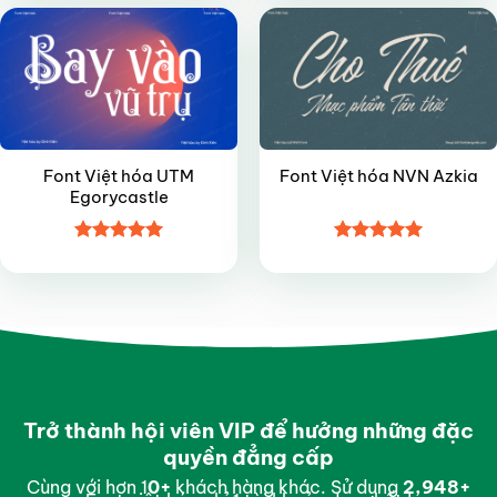
sao
5 sao
Font Việt hóa UTM
Font Việt hóa NVN Azkia
Egorycastle
Được xếp
Được xếp
hạng
5
5
hạng
4.95
sao
5 sao
Trở thành hội viên VIP để hưởng những đặc
quyền đẳng cấp
Cùng với hơn 1
0
+
khách hàng khác. Sử dụng
2,997
+