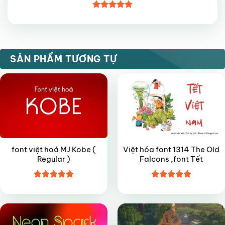
Được xếp
hạng
5
5
sao
FREE
VIP
SẢN PHẨM TƯƠNG TỰ
font việt hoá MJ Kobe (
Việt hóa font 1314 The Old
Regular )
Falcons ,font Tết
Được xếp
Được xếp
VIP
VIP
hạng
4.95
hạng
4.9
5
5 sao
sao