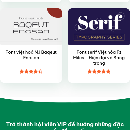
xếp hạng
hạng
4.8
5
4
5 sao
sao
Font việt hoá MJ Baqeut
Font serif Việt hóa Fz
Enosan
Miles – Hiện đại và Sang
trọng
Được xếp
Được xếp
hạng
4.35
hạng
4.9
5
5 sao
sao
Trở thành hội viên VIP để hưởng những đặc