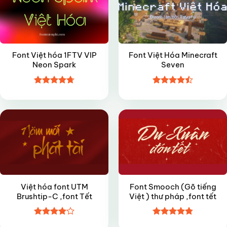
Font Việt hóa 1FTV VIP
Font Việt Hóa Minecraft
Neon Spark
Seven
Được xếp
Được xếp
FREE
FREE
hạng
4.7
5
hạng
4.5
sao
5 sao
Việt hóa font UTM
Font Smooch (Gõ tiếng
Brushtip-C ,font Tết
Việt ) thư pháp ,font tết
Được
Được xếp
FREE
FREE