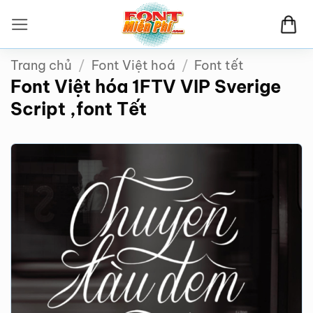
Bỏ
qua
nội
Trang chủ
/
Font Việt hoá
/
Font tết
dung
Font Việt hóa 1FTV VIP Sverige
Script ,font Tết