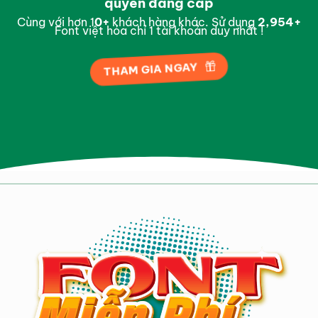
quyền đẳng cấp
Cùng với hơn 1
0
+
khách hàng khác. Sử dụng
2,997
+
Font việt hóa chỉ 1 tài khoản duy nhất !
THAM GIA NGAY